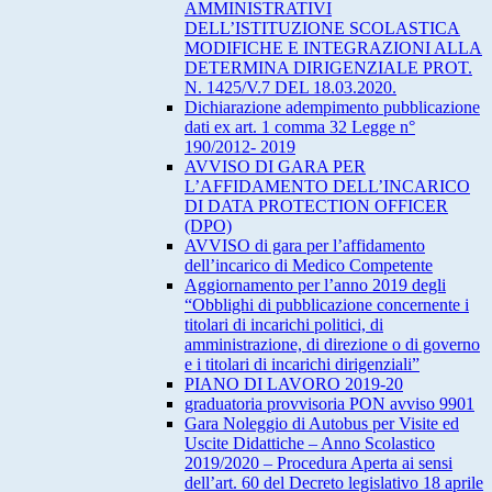
AMMINISTRATIVI
DELL’ISTITUZIONE SCOLASTICA
MODIFICHE E INTEGRAZIONI ALLA
DETERMINA DIRIGENZIALE PROT.
N. 1425/V.7 DEL 18.03.2020.
Dichiarazione adempimento pubblicazione
dati ex art. 1 comma 32 Legge n°
190/2012- 2019
AVVISO DI GARA PER
L’AFFIDAMENTO DELL’INCARICO
DI DATA PROTECTION OFFICER
(DPO)
AVVISO di gara per l’affidamento
dell’incarico di Medico Competente
Aggiornamento per l’anno 2019 degli
“Obblighi di pubblicazione concernente i
titolari di incarichi politici, di
amministrazione, di direzione o di governo
e i titolari di incarichi dirigenziali”
PIANO DI LAVORO 2019-20
graduatoria provvisoria PON avviso 9901
Gara Noleggio di Autobus per Visite ed
Uscite Didattiche – Anno Scolastico
2019/2020 – Procedura Aperta ai sensi
dell’art. 60 del Decreto legislativo 18 aprile