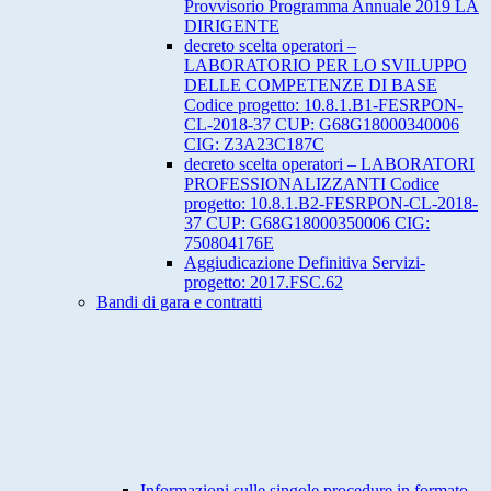
Provvisorio Programma Annuale 2019 LA
DIRIGENTE
decreto scelta operatori –
LABORATORIO PER LO SVILUPPO
DELLE COMPETENZE DI BASE
Codice progetto: 10.8.1.B1-FESRPON-
CL-2018-37 CUP: G68G18000340006
CIG: Z3A23C187C
decreto scelta operatori – LABORATORI
PROFESSIONALIZZANTI Codice
progetto: 10.8.1.B2-FESRPON-CL-2018-
37 CUP: G68G18000350006 CIG:
750804176E
Aggiudicazione Definitiva Servizi-
progetto: 2017.FSC.62
Bandi di gara e contratti
Informazioni sulle singole procedure in formato