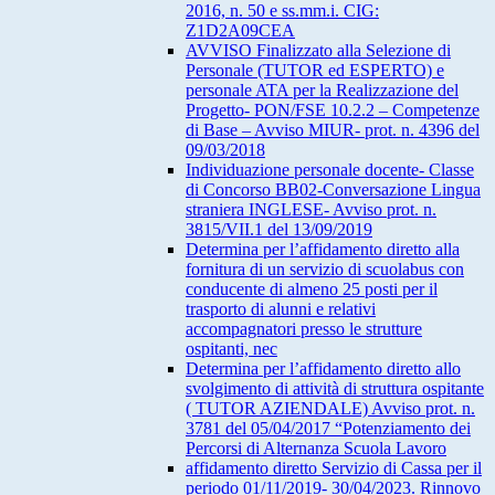
2016, n. 50 e ss.mm.i. CIG:
Z1D2A09CEA
AVVISO Finalizzato alla Selezione di
Personale (TUTOR ed ESPERTO) e
personale ATA per la Realizzazione del
Progetto- PON/FSE 10.2.2 – Competenze
di Base – Avviso MIUR- prot. n. 4396 del
09/03/2018
Individuazione personale docente- Classe
di Concorso BB02-Conversazione Lingua
straniera INGLESE- Avviso prot. n.
3815/VII.1 del 13/09/2019
Determina per l’affidamento diretto alla
fornitura di un servizio di scuolabus con
conducente di almeno 25 posti per il
trasporto di alunni e relativi
accompagnatori presso le strutture
ospitanti, nec
Determina per l’affidamento diretto allo
svolgimento di attività di struttura ospitante
( TUTOR AZIENDALE) Avviso prot. n.
3781 del 05/04/2017 “Potenziamento dei
Percorsi di Alternanza Scuola Lavoro
affidamento diretto Servizio di Cassa per il
periodo 01/11/2019- 30/04/2023. Rinnovo