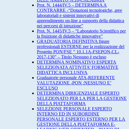
Prot. N. 1444/IV.5 – DETERMINA A
CONTRARRE -“Dotazioni tecnologiche, aree
laboratoriali e sistemi innovativi di
apprendimento on-line a supporto della didattica
nei percorsi di istruzione”
Prot. N. 1445/IV.5 – “Laboratorio Scientifico per
la fruizione di didattiche innovative”
GRADUATORIA DEFINITIVA figure
professionali ESTERNE per la realizzazione del
Progetto PON/FSE “ 10.1.1A-FSEPON-CL-
2017-130” – Titolo Nessuno è escluso
DETERMINA NOMINATIVO ESPERTA
SELEZIONATA ATTIVITA’ FORMATIVE
DIDATTICA INCLUSIVA
Graduatorie personale ATA-REFERENTE
VALUTAZIONE -PON :NESSUNO E’
ESCLUSO
DETERMINA DIRIGENZIALE ESPERTO
SELEZIONATO PER LA PER LA GESTIONE
DELLA PIATTAFORMA
SELEZIONE PERSONALE ESPERTO
INTERNO ED IN SUBORDINE
PERSONALE ESPERTO ESTERNO PER LA
GESTIONE DELLA PIATTAFORMA E-