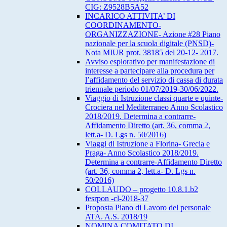
CIG: Z9528B5A52
INCARICO ATTIVITA’ DI
COORDINAMENTO-
ORGANIZZAZIONE- Azione #28 Piano
nazionale per la scuola digitale (PNSD)-
Nota MIUR prot. 38185 del 20-12- 2017.
Avviso esplorativo per manifestazione di
interesse a partecipare alla procedura per
l’affidamento del servizio di cassa di durata
triennale periodo 01/07/2019-30/06/2022.
Viaggio di Istruzione classi quarte e quinte-
Crociera nel Mediterraneo Anno Scolastico
2018/2019. Determina a contrarre-
Affidamento Diretto (art. 36, comma 2,
lett.a- D. Lgs n. 50/2016)
Viaggi di Istruzione a Florina- Grecia e
Praga- Anno Scolastico 2018/2019.
Determina a contrarre-Affidamento Diretto
(art. 36, comma 2, lett.a- D. Lgs n.
50/2016)
COLLAUDO – progetto 10.8.1.b2
fesrpon -cl-2018-37
Proposta Piano di Lavoro del personale
ATA. A.S. 2018/19
NOMINA COMITATO DI