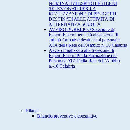
NOMINATIVI ESPERTI ESTERNI
SELEZIONATI PER LA
REALIZZAZIONE DI PROGETTI
DESTINATI ALLE ATTIVITÀ DI
ALTERNANZA SCUOLA
AVVISO PUBBLICO Selezione di
Esperti Esterni per la Realizzazione di
attività formative destinate al personale
ATA della Rete dell’Ambito n. 10 Calabria
Avviso Finalizzato alla Selezione di
Esperti Esterni Per la Formazione del
Personale ATA Della Rete dell’Ambito
n.-10 Calabria
Bilanci
Bilancio preventivo e consuntivo