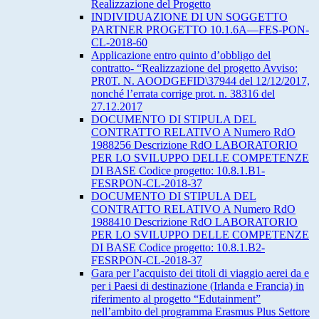
Realizzazione del Progetto
INDIVIDUAZIONE DI UN SOGGETTO
PARTNER PROGETTO 10.1.6A—FES-PON-
CL-2018-60
Applicazione entro quinto d’obbligo del
contratto- “Realizzazione del progetto Avviso:
PR0T. N. AOODGEFID\37944 del 12/12/2017,
nonché l’errata corrige prot. n. 38316 del
27.12.2017
DOCUMENTO DI STIPULA DEL
CONTRATTO RELATIVO A Numero RdO
1988256 Descrizione RdO LABORATORIO
PER LO SVILUPPO DELLE COMPETENZE
DI BASE Codice progetto: 10.8.1.B1-
FESRPON-CL-2018-37
DOCUMENTO DI STIPULA DEL
CONTRATTO RELATIVO A Numero RdO
1988410 Descrizione RdO LABORATORIO
PER LO SVILUPPO DELLE COMPETENZE
DI BASE Codice progetto: 10.8.1.B2-
FESRPON-CL-2018-37
Gara per l’acquisto dei titoli di viaggio aerei da e
per i Paesi di destinazione (Irlanda e Francia) in
riferimento al progetto “Edutainment”
nell’ambito del programma Erasmus Plus Settore