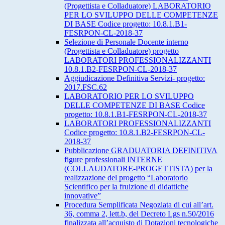
(Progettista e Colladuatore) LABORATORIO
PER LO SVILUPPO DELLE COMPETENZE
DI BASE Codice progetto: 10.8.1.B1-
FESRPON-CL-2018-37
Selezione di Personale Docente interno
(Progettista e Colladuatore) progetto
LABORATORI PROFESSIONALIZZANTI
10.8.1.B2-FESRPON-CL-2018-37
Aggiudicazione Definitiva Servizi- progetto:
2017.FSC.62
LABORATORIO PER LO SVILUPPO
DELLE COMPETENZE DI BASE Codice
progetto: 10.8.1.B1-FESRPON-CL-2018-37
LABORATORI PROFESSIONALIZZANTI
Codice progetto: 10.8.1.B2-FESRPON-CL-
2018-37
Pubblicazione GRADUATORIA DEFINITIVA
figure professionali INTERNE
(COLLAUDATORE-PROGETTISTA) per la
realizzazione del progetto “Laboratorio
Scientifico per la fruizione di didattiche
innovative”
Procedura Semplificata Negoziata di cui all’art.
36, comma 2, lett.b, del Decreto Lgs n.50/2016
finalizzata all’acquisto di Dotazioni tecnologiche