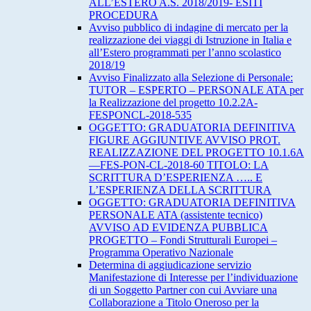
ALL’ESTERO A.S. 2018/2019- ESITI
PROCEDURA
Avviso pubblico di indagine di mercato per la
realizzazione dei viaggi di Istruzione in Italia e
all’Estero programmati per l’anno scolastico
2018/19
Avviso Finalizzato alla Selezione di Personale:
TUTOR – ESPERTO – PERSONALE ATA per
la Realizzazione del progetto 10.2.2A-
FESPONCL-2018-535
OGGETTO: GRADUATORIA DEFINITIVA
FIGURE AGGIUNTIVE AVVISO PROT.
REALIZZAZIONE DEL PROGETTO 10.1.6A
—FES-PON-CL-2018-60 TITOLO: LA
SCRITTURA D’ESPERIENZA ….. E
L’ESPERIENZA DELLA SCRITTURA
OGGETTO: GRADUATORIA DEFINITIVA
PERSONALE ATA (assistente tecnico)
AVVISO AD EVIDENZA PUBBLICA
PROGETTO – Fondi Strutturali Europei –
Programma Operativo Nazionale
Determina di aggiudicazione servizio
Manifestazione di Interesse per l’individuazione
di un Soggetto Partner con cui Avviare una
Collaborazione a Titolo Oneroso per la