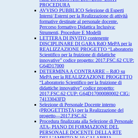
PROCEDURA
AVVISO PUBBLICO Selezione di Esperti
Interni/ Esterni per la Realizzazione di attività
formative destinate al personale docente.
Percorso formativo Didattica Inclusiva:
Strumenti, Procedure E Modelli
LETTERA DI INVITO contenente
DISCIPLINARE DI GARA RdO MePA per la
REALIZZAZIONE PROGETTO “Laboratorio
Scientifico per la fruizione di didattiche
innovative” codice progetto: 2017.FSC.62 CUP:
G64D17000
DETERMINA A CONTRARRE – RdO su
MePA per la REALIZZAZIONE PROGETTO
“Laboratorio Scientifico per la fruizione di
didattiche innovative” codice progetto:
2017.FSC.62 CUP: G64D17000080002 CIG:
74133043FD
Selezione di Personale Docente interno
(PROGETTISTA) per la Realizzazione del
progetto—2017.FSC.62
Procedura finalizzata alla Selezione di Personale
ATA- PIANO DI FORMAZIONE DEL
PERSONALE DOCENTE DELLA RTE
DELL’AMBITO N.10-CALABRIA