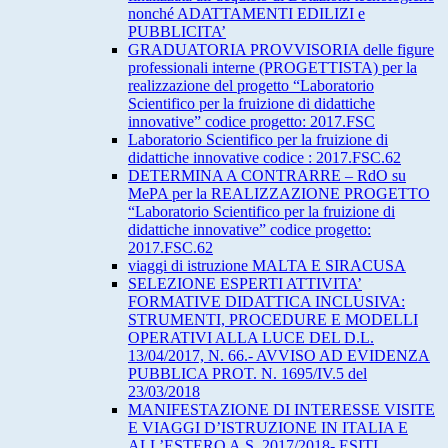
nonché ADATTAMENTI EDILIZI e
PUBBLICITA’
GRADUATORIA PROVVISORIA delle figure
professionali interne (PROGETTISTA) per la
realizzazione del progetto “Laboratorio
Scientifico per la fruizione di didattiche
innovative” codice progetto: 2017.FSC
Laboratorio Scientifico per la fruizione di
didattiche innovative codice : 2017.FSC.62
DETERMINA A CONTRARRE – RdO su
MePA per la REALIZZAZIONE PROGETTO
“Laboratorio Scientifico per la fruizione di
didattiche innovative” codice progetto:
2017.FSC.62
viaggi di istruzione MALTA E SIRACUSA
SELEZIONE ESPERTI ATTIVITA’
FORMATIVE DIDATTICA INCLUSIVA:
STRUMENTI, PROCEDURE E MODELLI
OPERATIVI ALLA LUCE DEL D.L.
13/04/2017, N. 66.- AVVISO AD EVIDENZA
PUBBLICA PROT. N. 1695/IV.5 del
23/03/2018
MANIFESTAZIONE DI INTERESSE VISITE
E VIAGGI D’ISTRUZIONE IN ITALIA E
ALL’ESTERO A.S. 2017/2018- ESITI