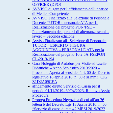
OFFICER (DPO)
AVVISO di gara per l’affidamento dell’incarico
di Medico Competente
AVVISO Finalizzato alla Selezione di Personale
Docente TUTOR e personale ATA per la
Realizzazione del progetto PON/FSE –
Potenziamento dei percorsi di alternanza scuola-
lavoro – Seconda edizione
Avviso Finalizzato alla Selezione di Personale:
TUTOR – ESPERTO -FIGURA
AGGIUNTIVA – PERSONALE ATA per la
Realizzazione del progetto 10.2.5A-FSEPON-
CL-2019-194
Gara Noleggio di Autobus per Visite ed Uscite
Didattiche – Anno Scolastico 2019/2020 –
Procedura Aperta ai sensi dell’art. 60 del Decreto
legislativo 18 aprile 2016, n. 50 e ss.mm.i. CIG:
Z1D2A09CEA
affidamento diretto Servizio di Cassa per il
periodo 01/11/2019- 30/04/2023. Rinnovo Avvio
Procedura
Proroga Procedura Negoziata di cui all’art 36
lettera b del Decreto Lgs 18 Aprile 2016, n. 50 –
“Servizio di cassa durata 42 MESI 2019/2022