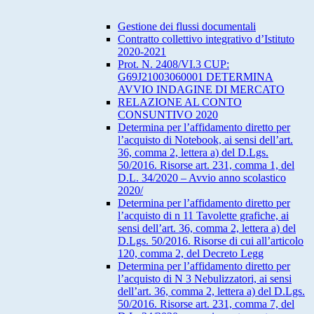
Gestione dei flussi documentali
Contratto collettivo integrativo d’Istituto
2020-2021
Prot. N. 2408/VI.3 CUP:
G69J21003060001 DETERMINA
AVVIO INDAGINE DI MERCATO
RELAZIONE AL CONTO
CONSUNTIVO 2020
Determina per l’affidamento diretto per
l’acquisto di Notebook, ai sensi dell’art.
36, comma 2, lettera a) del D.Lgs.
50/2016. Risorse art. 231, comma 1, del
D.L. 34/2020 – Avvio anno scolastico
2020/
Determina per l’affidamento diretto per
l’acquisto di n 11 Tavolette grafiche, ai
sensi dell’art. 36, comma 2, lettera a) del
D.Lgs. 50/2016. Risorse di cui all’articolo
120, comma 2, del Decreto Legg
Determina per l’affidamento diretto per
l’acquisto di N 3 Nebulizzatori, ai sensi
dell’art. 36, comma 2, lettera a) del D.Lgs.
50/2016. Risorse art. 231, comma 7, del