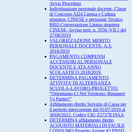
Avvio Procedura
Individuazione personale docente- Classe
di Concorso AI24 Lingua e Cultura
straniera- CINESE e personale Tecnico
BI02-Conversazione Lingua straniera
CINESE- Avviso prot. n. 3556 /VII.1 del
27/08/2019
VALORIZZAZIONE MERITO
PERSONALE DOCENTE- A.S.
2018/2019
PAGAMENTO COMPENSI
ACCESSORI AL PERSONALE
DOCENTE E ATA ANNO
SCOLASTICO 2018/2019.
DETERMINA PAGAMENTO
ATTIVITA’ DI ALTERNANZA
SCUOLA-LAVORO-PROGETTO:
“Orientiamo-Ci Nel Territorio: Rimanere
Vs Partire!”
Affidamento diretto Servizio di Cassa per
il periodo intercorrente dal 01/07/2019 al
30/06/2022. Codice CIG Z2727E19AA
DETERMINA affidamento diretto
ACQUISTO MATERIALI DI FACILE
CONSUMO Progetto Azione #3 PNSD