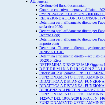
Atti generali
Gestione dei flussi documentali
Contratto collettivo integrativo d’Istituto 2
Prot. N. 2408/VI.3 CUP: G69J21003
RELAZIONE AL CONTO CONSUNTIVO
Determina per l’affidamento diretto per l’ac
scolastico 2020/
Determina per l’affidamento diretto per l’acq
Decreto Legg
Determina per l’affidamento diretto per l’ac
importo contr
Determina affidamento diretto – gestione are
2020/2021. CIG
Determina affidamento diretto – acquisto dispo
50/2016. Risor
DETERMINA DIRIGENZIALE Oggetto: Pratic
D E T E R M I N A D I R I G E N Z I A L E
Risorse art. 231, comma 1, del D.L. 34/202
FUNZIONAMENTO UFFICI AMMINISTR
DIDATTICA A DISTANZA- FUNZIONA
DIDATTICA A DISTANZA- FUNZIONA
DIRIGENZIALI PROT. N. 1425/V.7 DEL 1
FUNZIONAMENTO UFFICI AMMINISTR
1425/V.7 DEL 18/03/2020 E PROT. N. 14
FUNZIONAMENTO UFFICI AMMINISTR