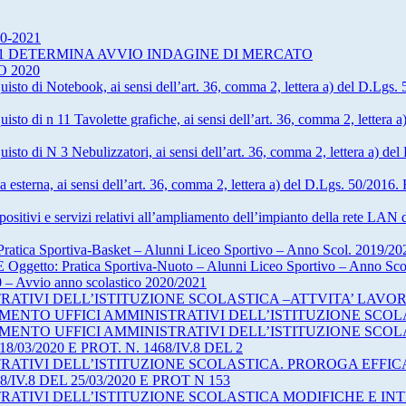
020-2021
060001 DETERMINA AVVIO INDAGINE DI MERCATO
 2020
quisto di Notebook, ai sensi dell’art. 36, comma 2, lettera a) del D.Lg
uisto di n 11 Tavolette grafiche, ai sensi dell’art. 36, comma 2, lettera 
quisto di N 3 Nebulizzatori, ai sensi dell’art. 36, comma 2, lettera a) 
a esterna, ai sensi dell’art. 36, comma 2, lettera a) del D.Lgs. 50/2016
sitivi e servizi relativi all’ampliamento dell’impianto della rete LAN del
a Sportiva-Basket – Alunni Liceo Sportivo – Anno Scol. 2019/20
 Oggetto: Pratica Sportiva-Nuoto – Alunni Liceo Sportivo – Anno Sc
0 – Avvio anno scolastico 2020/2021
ATIVI DELL’ISTITUZIONE SCOLASTICA –ATTVITA’ LAVO
MENTO UFFICI AMMINISTRATIVI DELL’ISTITUZIONE SCOL
MENTO UFFICI AMMINISTRATIVI DELL’ISTITUZIONE SCOL
8/03/2020 E PROT. N. 1468/IV.8 DEL 2
ATIVI DELL’ISTITUZIONE SCOLASTICA. PROROGA EFFICAC
68/IV.8 DEL 25/03/2020 E PROT N 153
ATIVI DELL’ISTITUZIONE SCOLASTICA MODIFICHE E INT