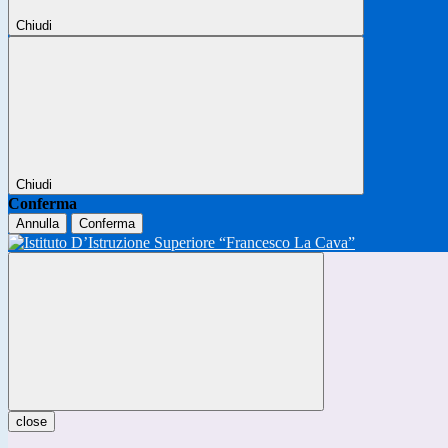
Chiudi
Chiudi
Conferma
Annulla
Conferma
close