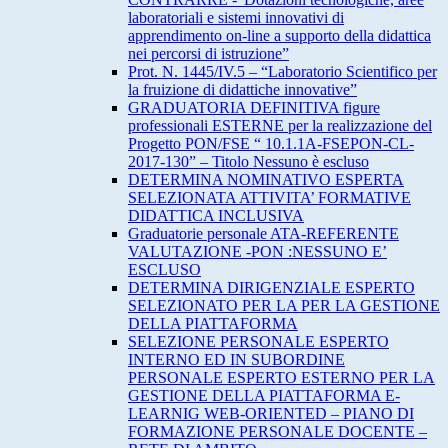
laboratoriali e sistemi innovativi di
apprendimento on-line a supporto della didattica
nei percorsi di istruzione”
Prot. N. 1445/IV.5 – “Laboratorio Scientifico per
la fruizione di didattiche innovative”
GRADUATORIA DEFINITIVA figure
professionali ESTERNE per la realizzazione del
Progetto PON/FSE “ 10.1.1A-FSEPON-CL-
2017-130” – Titolo Nessuno è escluso
DETERMINA NOMINATIVO ESPERTA
SELEZIONATA ATTIVITA’ FORMATIVE
DIDATTICA INCLUSIVA
Graduatorie personale ATA-REFERENTE
VALUTAZIONE -PON :NESSUNO E’
ESCLUSO
DETERMINA DIRIGENZIALE ESPERTO
SELEZIONATO PER LA PER LA GESTIONE
DELLA PIATTAFORMA
SELEZIONE PERSONALE ESPERTO
INTERNO ED IN SUBORDINE
PERSONALE ESPERTO ESTERNO PER LA
GESTIONE DELLA PIATTAFORMA E-
LEARNIG WEB-ORIENTED – PIANO DI
FORMAZIONE PERSONALE DOCENTE –