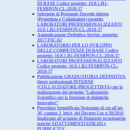
DI BASE Codice progetto: 10.8.1.B1-
FESRPON-CL-2018-37
Selezione di Personale Docente interno
(Progettista e Colladuatore) progetto
LABORATORI PROFESSIONALIZZANTI
10.8.1.B2-FESRPON-CL-2018-37
Aggiudicazione Definitiva Servizi- progetto:
2017.FSC.62
LABORATORIO PER LO SVILUPPO
DELLE COMPETENZE DI BASE Codice
progetto: 10.8.1.B1-FESRPON-CL-2018-37
LABORATORI PROFESSIONALIZZANTI
Codice progetto: 10.8.1.B2-FESRPON-CL-
2018-37
Pubblicazione GRADUATORIA DEFINITIVA
figure professionali INTERNE
(COLLAUDATORE-PROGETTISTA) per la
realizzazione del progetto “Laboratorio
Scientifico per la fruizione di didattiche
innovative”
Procedura Semplificata Negoziata di cui all’art.
36, comma 2, lett.b, del Decreto Lgs n.50/2016
finalizzata all’acquisto di Dotazioni tecnologiche
nonché ADATTAMENTI EDILIZI e
PUBBLICITA’