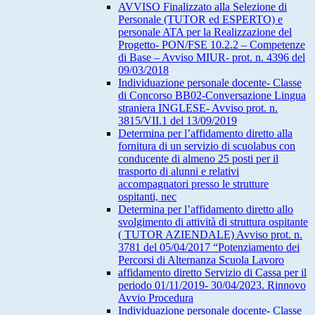
AVVISO Finalizzato alla Selezione di
Personale (TUTOR ed ESPERTO) e
personale ATA per la Realizzazione del
Progetto- PON/FSE 10.2.2 – Competenze
di Base – Avviso MIUR- prot. n. 4396 del
09/03/2018
Individuazione personale docente- Classe
di Concorso BB02-Conversazione Lingua
straniera INGLESE- Avviso prot. n.
3815/VII.1 del 13/09/2019
Determina per l’affidamento diretto alla
fornitura di un servizio di scuolabus con
conducente di almeno 25 posti per il
trasporto di alunni e relativi
accompagnatori presso le strutture
ospitanti, nec
Determina per l’affidamento diretto allo
svolgimento di attività di struttura ospitante
( TUTOR AZIENDALE) Avviso prot. n.
3781 del 05/04/2017 “Potenziamento dei
Percorsi di Alternanza Scuola Lavoro
affidamento diretto Servizio di Cassa per il
periodo 01/11/2019- 30/04/2023. Rinnovo
Avvio Procedura
Individuazione personale docente- Classe