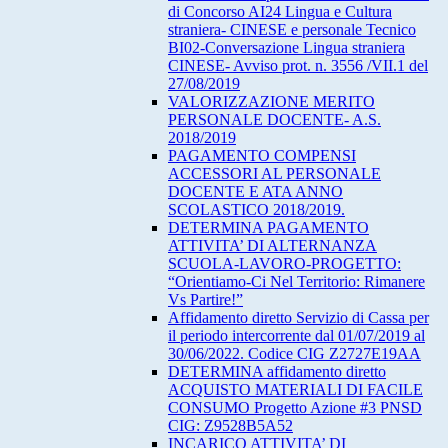
di Concorso AI24 Lingua e Cultura
straniera- CINESE e personale Tecnico
BI02-Conversazione Lingua straniera
CINESE- Avviso prot. n. 3556 /VII.1 del
27/08/2019
VALORIZZAZIONE MERITO
PERSONALE DOCENTE- A.S.
2018/2019
PAGAMENTO COMPENSI
ACCESSORI AL PERSONALE
DOCENTE E ATA ANNO
SCOLASTICO 2018/2019.
DETERMINA PAGAMENTO
ATTIVITA’ DI ALTERNANZA
SCUOLA-LAVORO-PROGETTO:
“Orientiamo-Ci Nel Territorio: Rimanere
Vs Partire!”
Affidamento diretto Servizio di Cassa per
il periodo intercorrente dal 01/07/2019 al
30/06/2022. Codice CIG Z2727E19AA
DETERMINA affidamento diretto
ACQUISTO MATERIALI DI FACILE
CONSUMO Progetto Azione #3 PNSD
CIG: Z9528B5A52
INCARICO ATTIVITA’ DI