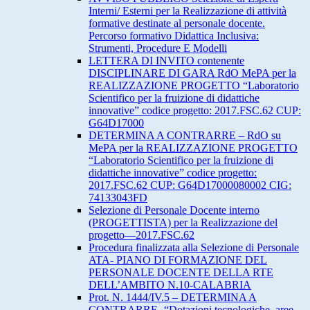
Interni/ Esterni per la Realizzazione di attività
formative destinate al personale docente.
Percorso formativo Didattica Inclusiva:
Strumenti, Procedure E Modelli
LETTERA DI INVITO contenente
DISCIPLINARE DI GARA RdO MePA per la
REALIZZAZIONE PROGETTO “Laboratorio
Scientifico per la fruizione di didattiche
innovative” codice progetto: 2017.FSC.62 CUP:
G64D17000
DETERMINA A CONTRARRE – RdO su
MePA per la REALIZZAZIONE PROGETTO
“Laboratorio Scientifico per la fruizione di
didattiche innovative” codice progetto:
2017.FSC.62 CUP: G64D17000080002 CIG:
74133043FD
Selezione di Personale Docente interno
(PROGETTISTA) per la Realizzazione del
progetto—2017.FSC.62
Procedura finalizzata alla Selezione di Personale
ATA- PIANO DI FORMAZIONE DEL
PERSONALE DOCENTE DELLA RTE
DELL’AMBITO N.10-CALABRIA
Prot. N. 1444/IV.5 – DETERMINA A
CONTRARRE -“Dotazioni tecnologiche, aree