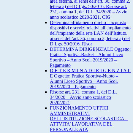
area esterna, ai sensi dell’art. 36, comma 2,
lettera a) del D.Lgs. 50/2016. Risorse art.
231, comma 1, del D.L. 34/2020 – Avvio
anno scolastico 2020/2021. CIG
Determina affidamento diretto – acquisto
dispositivi e servizi relativi all’ampliamento
dell’impianto della rete LAN dell’Istituto,
ai sensi dell’art. 36, comma 2, lettera a) del
D.Lgs. 50/2016. Risor
DETERMINA DIRIGENZIALE Oggetto:
Pratica Sportiva-Basket – Alunni Liceo
Sportivo – Anno Scol. 2019/2020 –
Pagamento
D E T E R M I N A D I R I G E N Z I A L
E Oggetto: Pratica Sportiva-Nuoto –
Alunni Liceo Sportivo – Anno Scol.
2019/2020 – Pagamento
Risorse art. 231, comma 1, del D.L.
34/2020 – Avvio anno scolastico
2020/2021
FUNZIONAMENTO UFFICI
AMMINISTRATIVI
DELL’ISTITUZIONE SCOLASTICA –
ATTVITA’ LAVORATIVA DEL
PERSONALE ATA