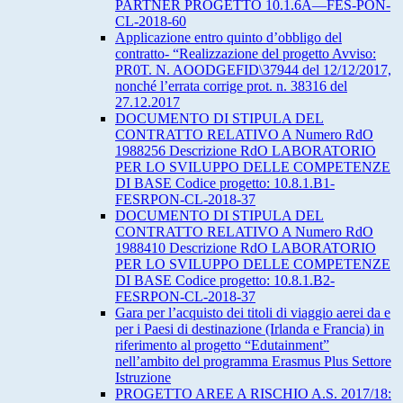
PARTNER PROGETTO 10.1.6A—FES-PON-
CL-2018-60
Applicazione entro quinto d’obbligo del
contratto- “Realizzazione del progetto Avviso:
PR0T. N. AOODGEFID\37944 del 12/12/2017,
nonché l’errata corrige prot. n. 38316 del
27.12.2017
DOCUMENTO DI STIPULA DEL
CONTRATTO RELATIVO A Numero RdO
1988256 Descrizione RdO LABORATORIO
PER LO SVILUPPO DELLE COMPETENZE
DI BASE Codice progetto: 10.8.1.B1-
FESRPON-CL-2018-37
DOCUMENTO DI STIPULA DEL
CONTRATTO RELATIVO A Numero RdO
1988410 Descrizione RdO LABORATORIO
PER LO SVILUPPO DELLE COMPETENZE
DI BASE Codice progetto: 10.8.1.B2-
FESRPON-CL-2018-37
Gara per l’acquisto dei titoli di viaggio aerei da e
per i Paesi di destinazione (Irlanda e Francia) in
riferimento al progetto “Edutainment”
nell’ambito del programma Erasmus Plus Settore
Istruzione
PROGETTO AREE A RISCHIO A.S. 2017/18: