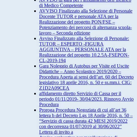
di Medico Competente
AVVISO Finalizzato alla Selezione di Personale
Docente TUTOR e personale ATA per la
Realizzazione del progetto PON/FSE –
Potenziamento dei percorsi di alternanza scuola-
lavoro – Seconda edizione
Avviso Finalizzato alla Selezione di Personale:
TUTOR – ESPERTO -FIGURA
AGGIUNTIVA – PERSONALE ATA per la
Realizzazione del progetto 10.2.5A-FSEPON-
CL-2019-194
Gara Noleggio di Autobus per Visite ed Uscite
Didattiche – Anno Scolastico 2019/2020 –
Procedura Aperta ai sensi dell’art. 60 del Decreto
legislativo 18 aprile 2016, n. 50 e ss.mm.i. CIG:
Z1D2A09CEA
affidamento diretto Servizio di Cassa per il
periodo 01/11/2019- 30/04/2023. Rinnovo Avvio
Procedura
Proroga Procedura Negoziata di cui all’art 36
lettera b del Decreto Lgs 18 Aprile 2016, n. 50 –
“Servizio di cassa durata 42 MESI 2019/2022
con decorrenza 01/07/2019 al 30/06/2022”
Lettera di invito a