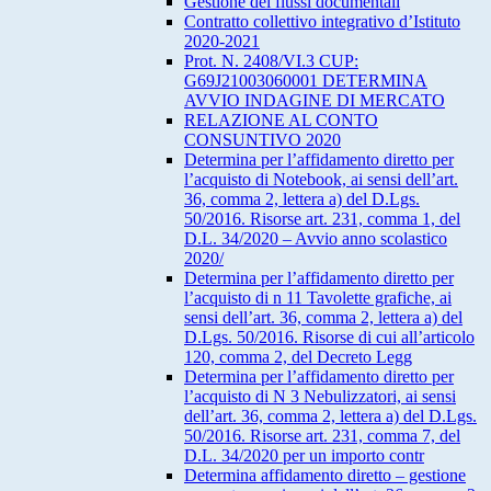
Gestione dei flussi documentali
Contratto collettivo integrativo d’Istituto
2020-2021
Prot. N. 2408/VI.3 CUP:
G69J21003060001 DETERMINA
AVVIO INDAGINE DI MERCATO
RELAZIONE AL CONTO
CONSUNTIVO 2020
Determina per l’affidamento diretto per
l’acquisto di Notebook, ai sensi dell’art.
36, comma 2, lettera a) del D.Lgs.
50/2016. Risorse art. 231, comma 1, del
D.L. 34/2020 – Avvio anno scolastico
2020/
Determina per l’affidamento diretto per
l’acquisto di n 11 Tavolette grafiche, ai
sensi dell’art. 36, comma 2, lettera a) del
D.Lgs. 50/2016. Risorse di cui all’articolo
120, comma 2, del Decreto Legg
Determina per l’affidamento diretto per
l’acquisto di N 3 Nebulizzatori, ai sensi
dell’art. 36, comma 2, lettera a) del D.Lgs.
50/2016. Risorse art. 231, comma 7, del
D.L. 34/2020 per un importo contr
Determina affidamento diretto – gestione