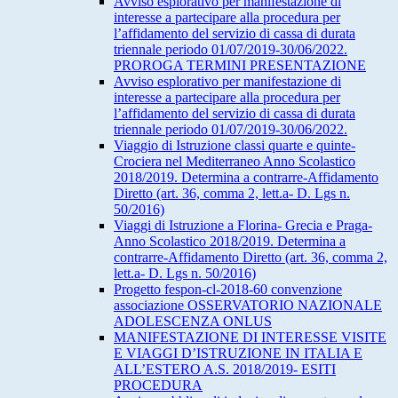
Avviso esplorativo per manifestazione di
interesse a partecipare alla procedura per
l’affidamento del servizio di cassa di durata
triennale periodo 01/07/2019-30/06/2022.
PROROGA TERMINI PRESENTAZIONE
Avviso esplorativo per manifestazione di
interesse a partecipare alla procedura per
l’affidamento del servizio di cassa di durata
triennale periodo 01/07/2019-30/06/2022.
Viaggio di Istruzione classi quarte e quinte-
Crociera nel Mediterraneo Anno Scolastico
2018/2019. Determina a contrarre-Affidamento
Diretto (art. 36, comma 2, lett.a- D. Lgs n.
50/2016)
Viaggi di Istruzione a Florina- Grecia e Praga-
Anno Scolastico 2018/2019. Determina a
contrarre-Affidamento Diretto (art. 36, comma 2,
lett.a- D. Lgs n. 50/2016)
Progetto fespon-cl-2018-60 convenzione
associazione OSSERVATORIO NAZIONALE
ADOLESCENZA ONLUS
MANIFESTAZIONE DI INTERESSE VISITE
E VIAGGI D’ISTRUZIONE IN ITALIA E
ALL’ESTERO A.S. 2018/2019- ESITI
PROCEDURA