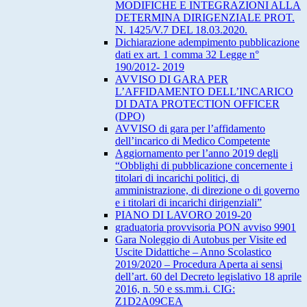
MODIFICHE E INTEGRAZIONI ALLA
DETERMINA DIRIGENZIALE PROT.
N. 1425/V.7 DEL 18.03.2020.
Dichiarazione adempimento pubblicazione
dati ex art. 1 comma 32 Legge n°
190/2012- 2019
AVVISO DI GARA PER
L’AFFIDAMENTO DELL’INCARICO
DI DATA PROTECTION OFFICER
(DPO)
AVVISO di gara per l’affidamento
dell’incarico di Medico Competente
Aggiornamento per l’anno 2019 degli
“Obblighi di pubblicazione concernente i
titolari di incarichi politici, di
amministrazione, di direzione o di governo
e i titolari di incarichi dirigenziali”
PIANO DI LAVORO 2019-20
graduatoria provvisoria PON avviso 9901
Gara Noleggio di Autobus per Visite ed
Uscite Didattiche – Anno Scolastico
2019/2020 – Procedura Aperta ai sensi
dell’art. 60 del Decreto legislativo 18 aprile
2016, n. 50 e ss.mm.i. CIG:
Z1D2A09CEA