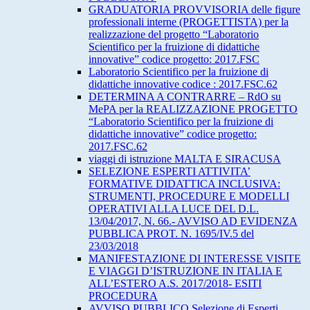
GRADUATORIA PROVVISORIA delle figure
professionali interne (PROGETTISTA) per la
realizzazione del progetto “Laboratorio
Scientifico per la fruizione di didattiche
innovative” codice progetto: 2017.FSC
Laboratorio Scientifico per la fruizione di
didattiche innovative codice : 2017.FSC.62
DETERMINA A CONTRARRE – RdO su
MePA per la REALIZZAZIONE PROGETTO
“Laboratorio Scientifico per la fruizione di
didattiche innovative” codice progetto:
2017.FSC.62
viaggi di istruzione MALTA E SIRACUSA
SELEZIONE ESPERTI ATTIVITA’
FORMATIVE DIDATTICA INCLUSIVA:
STRUMENTI, PROCEDURE E MODELLI
OPERATIVI ALLA LUCE DEL D.L.
13/04/2017, N. 66.- AVVISO AD EVIDENZA
PUBBLICA PROT. N. 1695/IV.5 del
23/03/2018
MANIFESTAZIONE DI INTERESSE VISITE
E VIAGGI D’ISTRUZIONE IN ITALIA E
ALL’ESTERO A.S. 2017/2018- ESITI
PROCEDURA
AVVISO PUBBLICO Selezione di Esperti