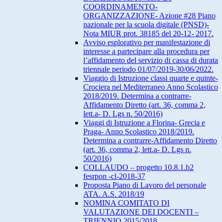
COORDINAMENTO-
ORGANIZZAZIONE- Azione #28 Piano
nazionale per la scuola digitale (PNSD)-
Nota MIUR prot. 38185 del 20-12- 2017.
Avviso esplorativo per manifestazione di
interesse a partecipare alla procedura per
l’affidamento del servizio di cassa di durata
triennale periodo 01/07/2019-30/06/2022.
Viaggio di Istruzione classi quarte e quinte-
Crociera nel Mediterraneo Anno Scolastico
2018/2019. Determina a contrarre-
Affidamento Diretto (art. 36, comma 2,
lett.a- D. Lgs n. 50/2016)
Viaggi di Istruzione a Florina- Grecia e
Praga- Anno Scolastico 2018/2019.
Determina a contrarre-Affidamento Diretto
(art. 36, comma 2, lett.a- D. Lgs n.
50/2016)
COLLAUDO – progetto 10.8.1.b2
fesrpon -cl-2018-37
Proposta Piano di Lavoro del personale
ATA. A.S. 2018/19
NOMINA COMITATO DI
VALUTAZIONE DEI DOCENTI –
TRIENNIO 2015/2018