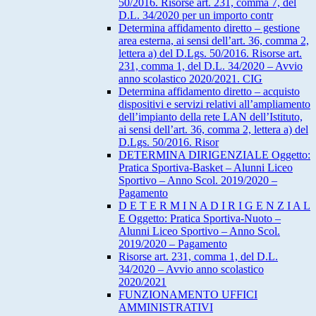
50/2016. Risorse art. 231, comma 7, del
D.L. 34/2020 per un importo contr
Determina affidamento diretto – gestione
area esterna, ai sensi dell’art. 36, comma 2,
lettera a) del D.Lgs. 50/2016. Risorse art.
231, comma 1, del D.L. 34/2020 – Avvio
anno scolastico 2020/2021. CIG
Determina affidamento diretto – acquisto
dispositivi e servizi relativi all’ampliamento
dell’impianto della rete LAN dell’Istituto,
ai sensi dell’art. 36, comma 2, lettera a) del
D.Lgs. 50/2016. Risor
DETERMINA DIRIGENZIALE Oggetto:
Pratica Sportiva-Basket – Alunni Liceo
Sportivo – Anno Scol. 2019/2020 –
Pagamento
D E T E R M I N A D I R I G E N Z I A L
E Oggetto: Pratica Sportiva-Nuoto –
Alunni Liceo Sportivo – Anno Scol.
2019/2020 – Pagamento
Risorse art. 231, comma 1, del D.L.
34/2020 – Avvio anno scolastico
2020/2021
FUNZIONAMENTO UFFICI
AMMINISTRATIVI