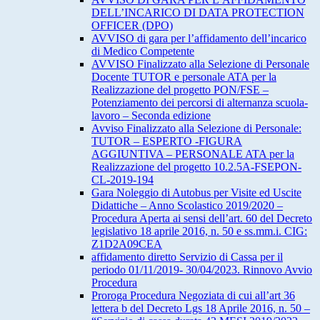
DELL’INCARICO DI DATA PROTECTION
OFFICER (DPO)
AVVISO di gara per l’affidamento dell’incarico
di Medico Competente
AVVISO Finalizzato alla Selezione di Personale
Docente TUTOR e personale ATA per la
Realizzazione del progetto PON/FSE –
Potenziamento dei percorsi di alternanza scuola-
lavoro – Seconda edizione
Avviso Finalizzato alla Selezione di Personale:
TUTOR – ESPERTO -FIGURA
AGGIUNTIVA – PERSONALE ATA per la
Realizzazione del progetto 10.2.5A-FSEPON-
CL-2019-194
Gara Noleggio di Autobus per Visite ed Uscite
Didattiche – Anno Scolastico 2019/2020 –
Procedura Aperta ai sensi dell’art. 60 del Decreto
legislativo 18 aprile 2016, n. 50 e ss.mm.i. CIG:
Z1D2A09CEA
affidamento diretto Servizio di Cassa per il
periodo 01/11/2019- 30/04/2023. Rinnovo Avvio
Procedura
Proroga Procedura Negoziata di cui all’art 36
lettera b del Decreto Lgs 18 Aprile 2016, n. 50 –