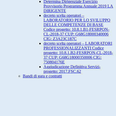
Determina Dirigenziale Esercizio
Provvisorio Programma Annuale 2019 LA
DIRIGENTE
decreto scelta operatori –
LABORATORIO PER LO SVILUPPO
DELLE COMPETENZE DI BASE
Codice progetto: 10.8.1.B1-FESRPON-
CL-2018-37 CUP: G68G18000340006
CIG: Z3A23C187C
decreto scelta operatori – LABORATORI
PROFESSIONALIZZANTI Codice
progetto: 10.8.1.B2-FESRPON-CL-2018-
37 CUP: G68G18000350006 CIG:
750804176E
Aggiudicazione Definitiva Servizi-
progetto: 2017.FSC.62
Bandi di gara e contratti