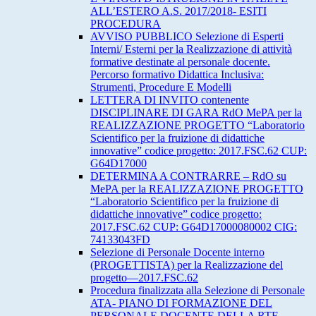
ALL’ESTERO A.S. 2017/2018- ESITI
PROCEDURA
AVVISO PUBBLICO Selezione di Esperti
Interni/ Esterni per la Realizzazione di attività
formative destinate al personale docente.
Percorso formativo Didattica Inclusiva:
Strumenti, Procedure E Modelli
LETTERA DI INVITO contenente
DISCIPLINARE DI GARA RdO MePA per la
REALIZZAZIONE PROGETTO “Laboratorio
Scientifico per la fruizione di didattiche
innovative” codice progetto: 2017.FSC.62 CUP:
G64D17000
DETERMINA A CONTRARRE – RdO su
MePA per la REALIZZAZIONE PROGETTO
“Laboratorio Scientifico per la fruizione di
didattiche innovative” codice progetto:
2017.FSC.62 CUP: G64D17000080002 CIG:
74133043FD
Selezione di Personale Docente interno
(PROGETTISTA) per la Realizzazione del
progetto—2017.FSC.62
Procedura finalizzata alla Selezione di Personale
ATA- PIANO DI FORMAZIONE DEL
PERSONALE DOCENTE DELLA RTE