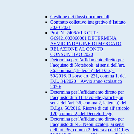
Gestione dei flussi documentali
Contratto collettivo integrativo d’Istituto
2020-2021
Prot. N. 2408/VI.3 CUP:
G69J21003060001 DETERMINA
AVVIO INDAGINE DI MERCATO
RELAZIONE AL CONTO
CONSUNTIVO 2020
Determina per l’affidamento diretto per
l’acquisto di Notebook, ai sensi dell’art.
36, comma 2, lettera a) del D.Lgs.
50/2016. Risorse art. 231, comma 1, del
D.L. 34/2020 – Avvio anno scolastico
2020/
Determina per l’affidamento diretto per
l’acquisto di n 11 Tavolette grafiche, ai
sensi dell’art. 36, comma 2, lettera a) del
D.Lgs. 50/2016. Risorse di cui all’articolo
120, comma 2, del Decreto Legg
Determina per l’affidamento diretto per
l’acquisto di N 3 Nebulizzatori, ai sensi
dell’art. 36, comma 2, lettera a) del D.Lgs.