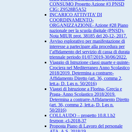
CONSUMO Progetto Azione #3 PNSD
CIG: Z9528B5A52
INCARICO ATTIVITA’ DI
COORDINAMENTO-
ORGANIZZAZIONE- Azione #28 Piano
nazionale per la scuola digitale (PNSD)-
Nota MIUR prot. 38185 del 20-12- 2017.
Avviso esplorativo per manifestazione di
interesse a partecipare alla procedura per
l’affidamento del servizio di cassa di durata
triennale periodo 01/07/2019-30/06/2022.
Viaggio di Istruzione classi quarte e quinte-
Crociera nel Mediterraneo Anno Scolastico
2018/2019. Determina a contrarre-
Affidamento Diretto (art. 36, comma 2,
lett.a- D. Lgs n. 50/2016)
Viaggi di Istruzione a Florina- Grecia e
Praga- Anno Scolastico 2018/2019.
Determina a contrarre-Affidamento Diretto
(art. 36, comma 2, lett.a- D. Lgs n.
50/2016)
COLLAUDO – progetto 10.8.1.b2
fesrpon -cl-2018-37
Proposta Piano di Lavoro del personale
ATA. A.S. 2018/19