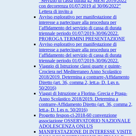
“Servizio di cassa durata 42 MESI 2019/2022
con decorrenza 01/07/2019 al 30/06/2022”
Lettera di invito a
Avviso esplorativo per manifestazione di
interesse a partecipare alla procedura per
l’affidamento del servizio di cassa di durata
triennale periodo 01/07/2019-30/06/2022.
PROROGA TERMINI PRESENTAZIONE
Avviso esplorativo per manifestazione di
interesse a partecipare alla procedura per
l’affidamento del servizio di cassa di durata
triennale periodo 01/07/2019-30/06/2022.
Viaggio di Istruzione classi quarte e quinte-
Crociera nel Mediterraneo Anno Scolastico
2018/2019. Determina a contrarre-Affidamento
Diretto (art. 36, comma 2, lett.a- D. Lgs n.
50/2016)
Viaggi di Istruzione a Florina- Grecia e Praga-
Anno Scolastico 2018/2019. Determina a
contrarre-Affidamento Diretto (art. 36, comma 2,
lett.a- D. Lgs n. 50/2016)
Progetto fespon-cl-2018-60 convenzione
associazione OSSERVATORIO NAZIONALE
ADOLESCENZA ONLUS
MANIFESTAZIONE DI INTERESSE VISITE