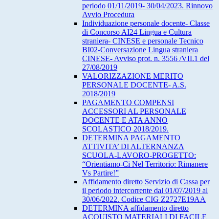
periodo 01/11/2019- 30/04/2023. Rinnovo
Avvio Procedura
Individuazione personale docente- Classe
di Concorso AI24 Lingua e Cultura
straniera- CINESE e personale Tecnico
BI02-Conversazione Lingua straniera
CINESE- Avviso prot. n. 3556 /VII.1 del
27/08/2019
VALORIZZAZIONE MERITO
PERSONALE DOCENTE- A.S.
2018/2019
PAGAMENTO COMPENSI
ACCESSORI AL PERSONALE
DOCENTE E ATA ANNO
SCOLASTICO 2018/2019.
DETERMINA PAGAMENTO
ATTIVITA’ DI ALTERNANZA
SCUOLA-LAVORO-PROGETTO:
“Orientiamo-Ci Nel Territorio: Rimanere
Vs Partire!”
Affidamento diretto Servizio di Cassa per
il periodo intercorrente dal 01/07/2019 al
30/06/2022. Codice CIG Z2727E19AA
DETERMINA affidamento diretto
ACQUISTO MATERIALI DI FACILE