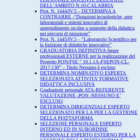
DELL’AMBITO N.10-CALABRIA
Prot. N. 1444/IV.5 – DETERMINA A
CONTRARRE -“Dotazioni tecnologiche, aree
laboratoriali e sistemi innovativi di
apprendimento on-line a supporto della didattica
nei percorsi di istruzione”
Prot. N. 1445/IV.5 – “Laboratorio Scientifico per
la fruizione di didattiche innovative”
GRADUATORIA DEFINITIVA figure
professionali ESTERNE per la realizzazione del
Progetto PON/FSE “ 10.1.1A-FSEPON-CL-
2017-130” – Titolo Nessuno è escluso
DETERMINA NOMINATIVO ESPERTA
SELEZIONATA ATTIVITA’ FORMATIVE
DIDATTICA INCLUSIVA
Graduatorie personale ATA-REFERENTE
VALUTAZIONE -PON :NESSUNO E’
ESCLUSO
DETERMINA DIRIGENZIALE ESPERTO
SELEZIONATO PER LA PER LA GESTIONE
DELLA PIATTAFORMA
SELEZIONE PERSONALE ESPERTO
INTERNO ED IN SUBORDINE
PERSONALE ESPERTO ESTERNO PER LA