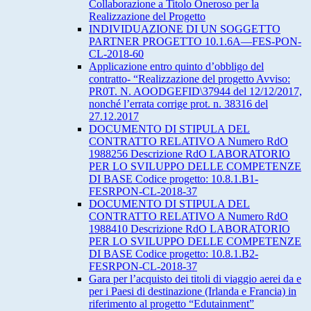
Collaborazione a Titolo Oneroso per la
Realizzazione del Progetto
INDIVIDUAZIONE DI UN SOGGETTO
PARTNER PROGETTO 10.1.6A—FES-PON-
CL-2018-60
Applicazione entro quinto d’obbligo del
contratto- “Realizzazione del progetto Avviso:
PR0T. N. AOODGEFID\37944 del 12/12/2017,
nonché l’errata corrige prot. n. 38316 del
27.12.2017
DOCUMENTO DI STIPULA DEL
CONTRATTO RELATIVO A Numero RdO
1988256 Descrizione RdO LABORATORIO
PER LO SVILUPPO DELLE COMPETENZE
DI BASE Codice progetto: 10.8.1.B1-
FESRPON-CL-2018-37
DOCUMENTO DI STIPULA DEL
CONTRATTO RELATIVO A Numero RdO
1988410 Descrizione RdO LABORATORIO
PER LO SVILUPPO DELLE COMPETENZE
DI BASE Codice progetto: 10.8.1.B2-
FESRPON-CL-2018-37
Gara per l’acquisto dei titoli di viaggio aerei da e
per i Paesi di destinazione (Irlanda e Francia) in
riferimento al progetto “Edutainment”