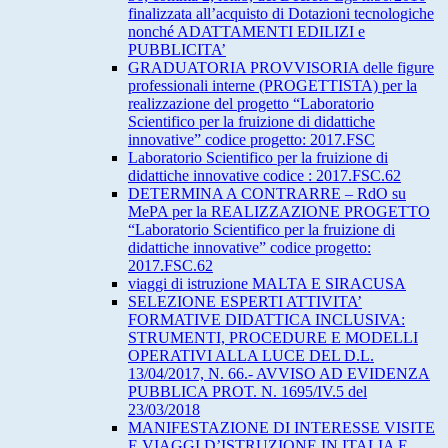
finalizzata all’acquisto di Dotazioni tecnologiche
nonché ADATTAMENTI EDILIZI e
PUBBLICITA’
GRADUATORIA PROVVISORIA delle figure
professionali interne (PROGETTISTA) per la
realizzazione del progetto “Laboratorio
Scientifico per la fruizione di didattiche
innovative” codice progetto: 2017.FSC
Laboratorio Scientifico per la fruizione di
didattiche innovative codice : 2017.FSC.62
DETERMINA A CONTRARRE – RdO su
MePA per la REALIZZAZIONE PROGETTO
“Laboratorio Scientifico per la fruizione di
didattiche innovative” codice progetto:
2017.FSC.62
viaggi di istruzione MALTA E SIRACUSA
SELEZIONE ESPERTI ATTIVITA’
FORMATIVE DIDATTICA INCLUSIVA:
STRUMENTI, PROCEDURE E MODELLI
OPERATIVI ALLA LUCE DEL D.L.
13/04/2017, N. 66.- AVVISO AD EVIDENZA
PUBBLICA PROT. N. 1695/IV.5 del
23/03/2018
MANIFESTAZIONE DI INTERESSE VISITE
E VIAGGI D’ISTRUZIONE IN ITALIA E