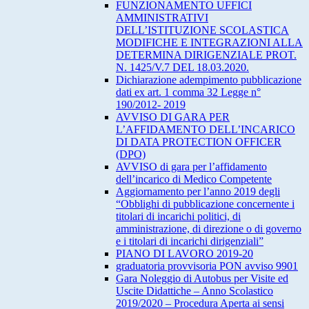
FUNZIONAMENTO UFFICI
AMMINISTRATIVI
DELL’ISTITUZIONE SCOLASTICA
MODIFICHE E INTEGRAZIONI ALLA
DETERMINA DIRIGENZIALE PROT.
N. 1425/V.7 DEL 18.03.2020.
Dichiarazione adempimento pubblicazione
dati ex art. 1 comma 32 Legge n°
190/2012- 2019
AVVISO DI GARA PER
L’AFFIDAMENTO DELL’INCARICO
DI DATA PROTECTION OFFICER
(DPO)
AVVISO di gara per l’affidamento
dell’incarico di Medico Competente
Aggiornamento per l’anno 2019 degli
“Obblighi di pubblicazione concernente i
titolari di incarichi politici, di
amministrazione, di direzione o di governo
e i titolari di incarichi dirigenziali”
PIANO DI LAVORO 2019-20
graduatoria provvisoria PON avviso 9901
Gara Noleggio di Autobus per Visite ed
Uscite Didattiche – Anno Scolastico
2019/2020 – Procedura Aperta ai sensi