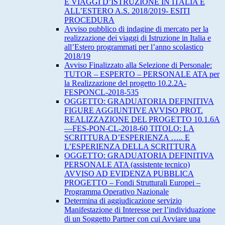
E VIAGGI D’ISTRUZIONE IN ITALIA E
ALL’ESTERO A.S. 2018/2019- ESITI
PROCEDURA
Avviso pubblico di indagine di mercato per la
realizzazione dei viaggi di Istruzione in Italia e
all’Estero programmati per l’anno scolastico
2018/19
Avviso Finalizzato alla Selezione di Personale:
TUTOR – ESPERTO – PERSONALE ATA per
la Realizzazione del progetto 10.2.2A-
FESPONCL-2018-535
OGGETTO: GRADUATORIA DEFINITIVA
FIGURE AGGIUNTIVE AVVISO PROT.
REALIZZAZIONE DEL PROGETTO 10.1.6A
—FES-PON-CL-2018-60 TITOLO: LA
SCRITTURA D’ESPERIENZA ….. E
L’ESPERIENZA DELLA SCRITTURA
OGGETTO: GRADUATORIA DEFINITIVA
PERSONALE ATA (assistente tecnico)
AVVISO AD EVIDENZA PUBBLICA
PROGETTO – Fondi Strutturali Europei –
Programma Operativo Nazionale
Determina di aggiudicazione servizio
Manifestazione di Interesse per l’individuazione
di un Soggetto Partner con cui Avviare una