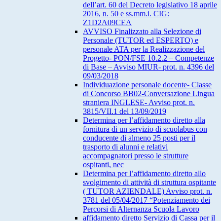
dell’art. 60 del Decreto legislativo 18 aprile
2016, n. 50 e ss.mm.i. CIG:
Z1D2A09CEA
AVVISO Finalizzato alla Selezione di
Personale (TUTOR ed ESPERTO) e
personale ATA per la Realizzazione del
Progetto- PON/FSE 10.2.2 – Competenze
di Base – Avviso MIUR- prot. n. 4396 del
09/03/2018
Individuazione personale docente- Classe
di Concorso BB02-Conversazione Lingua
straniera INGLESE- Avviso prot. n.
3815/VII.1 del 13/09/2019
Determina per l’affidamento diretto alla
fornitura di un servizio di scuolabus con
conducente di almeno 25 posti per il
trasporto di alunni e relativi
accompagnatori presso le strutture
ospitanti, nec
Determina per l’affidamento diretto allo
svolgimento di attività di struttura ospitante
( TUTOR AZIENDALE) Avviso prot. n.
3781 del 05/04/2017 “Potenziamento dei
Percorsi di Alternanza Scuola Lavoro
affidamento diretto Servizio di Cassa per il