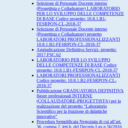
Selezione di Personale Docente interno
(Progettista e Colladuatore) LABORATORIO
PER LO SVILUPPO DELLE COMPETENZE
DI BASE Codice progetto: 10.8.1.B1-
FESRPON-CL-2018-37
Selezione di Personale Docente interno
(Progettista e Colladuatore) progetto
LABORATORI PROFESSIONALIZZANTI
10.8.1.B2-FESRPON-CL-2018-37
Aggiudicazione Definitiva Servizi- progetto:
2017.FSC.62
LABORATORIO PER LO SVILUPPO
DELLE COMPETENZE DI BASE Codice
progetto: 10.8.1.B1-FESRPON-CL-2018-37
LABORATORI PROFESSIONALIZZANTI
Codice progetto: 10.8.1.B2-FESRPON-CL-
2018-37
Pubblicazione GRADUATORIA DEFINITIVA
figure professionali INTERNE
(COLLAUDATORE-PROGETTISTA) per la
realizzazione del progetto “Laboratorio
Scientifico per la fruizione di didattiche
innovative”
Procedura Semplificata Negoziata di cui all’art.
36, comma 2, lett.b, del Decreto Lgs n.50/2016