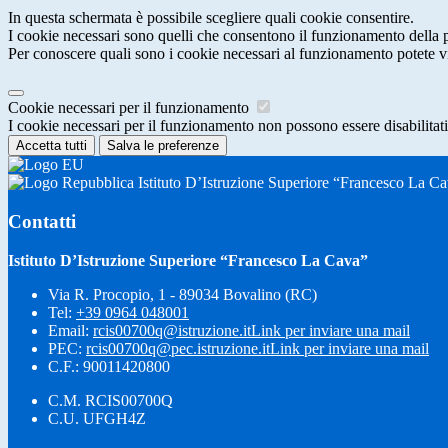
In questa schermata è possibile scegliere quali cookie consentire.
I cookie necessari sono quelli che consentono il funzionamento della pi
Per conoscere quali sono i cookie necessari al funzionamento potete v
Cookie necessari per il funzionamento
I cookie necessari per il funzionamento non possono essere disabilitati.
Accetta tutti
Salva le preferenze
Istituto D’Istruzione Superiore “Francesco La C
Contatti
Istituto D’Istruzione Superiore “Francesco La Cava”
Via R. Procopio, 1 - 89034 Bovalino (RC)
Tel:
+39 0964 048001
Email:
rcis00700q@istruzione.it
Link per inviare una mail
PEC:
rcis00700q@pec.istruzione.it
Link per inviare una mail
C.F.: 90011420800
C.M. RCIS00700Q
C.U. UFGH4Z