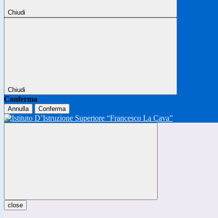
Chiudi
Chiudi
Conferma
Annulla
Conferma
close