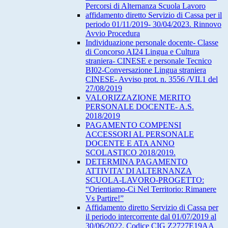
Percorsi di Alternanza Scuola Lavoro
affidamento diretto Servizio di Cassa per il
periodo 01/11/2019- 30/04/2023. Rinnovo
Avvio Procedura
Individuazione personale docente- Classe
di Concorso AI24 Lingua e Cultura
straniera- CINESE e personale Tecnico
BI02-Conversazione Lingua straniera
CINESE- Avviso prot. n. 3556 /VII.1 del
27/08/2019
VALORIZZAZIONE MERITO
PERSONALE DOCENTE- A.S.
2018/2019
PAGAMENTO COMPENSI
ACCESSORI AL PERSONALE
DOCENTE E ATA ANNO
SCOLASTICO 2018/2019.
DETERMINA PAGAMENTO
ATTIVITA’ DI ALTERNANZA
SCUOLA-LAVORO-PROGETTO:
“Orientiamo-Ci Nel Territorio: Rimanere
Vs Partire!”
Affidamento diretto Servizio di Cassa per
il periodo intercorrente dal 01/07/2019 al
30/06/2022. Codice CIG Z2727E19AA