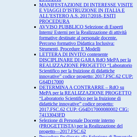
MANIFESTAZIONE DI INTERESSE VISITE
E VIAGGI D’ISTRUZIONE IN ITALIA E
ALL’ESTERO A.S. 2017/2018- ESITI
PROCEDURA
AVVISO PUBBLICO Selezione di Esperti
Interni/ Esterni per la Realizzazione di attività
formative destinate al personale docente.
Percorso formativo Didattica Inclusiva:
Strumenti, Procedure E Modelli
LETTERA DI INVITO contenente
DISCIPLINARE DI GARA RdO MePA per la
REALIZZAZIONE PROGETTO “Laboratorio
Scientifico per la fruizione di didattiche
innovative” codice progetto: 2017.FSC.62 CUP:
G64D17000
DETERMINA A CONTRARRE – RdO su
MePA per la REALIZZAZIONE PROGETTO
“Laboratorio Scientifico per la fruizione di
didattiche innovative” codice progetto:
2017.FSC.62 CUP: G64D17000080002 CIG:
74133043FD
Selezione di Personale Docente interno
(PROGETTISTA) per la Realizzazione del
progetto—2017.FSC.62
Procedura finalizzata alla Selezione di Personale