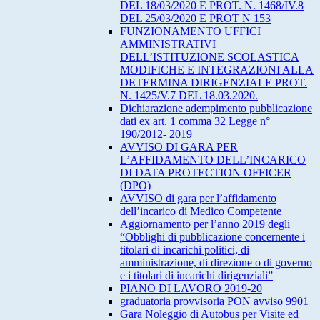
DEL 18/03/2020 E PROT. N. 1468/IV.8
DEL 25/03/2020 E PROT N 153
FUNZIONAMENTO UFFICI
AMMINISTRATIVI
DELL’ISTITUZIONE SCOLASTICA
MODIFICHE E INTEGRAZIONI ALLA
DETERMINA DIRIGENZIALE PROT.
N. 1425/V.7 DEL 18.03.2020.
Dichiarazione adempimento pubblicazione
dati ex art. 1 comma 32 Legge n°
190/2012- 2019
AVVISO DI GARA PER
L’AFFIDAMENTO DELL’INCARICO
DI DATA PROTECTION OFFICER
(DPO)
AVVISO di gara per l’affidamento
dell’incarico di Medico Competente
Aggiornamento per l’anno 2019 degli
“Obblighi di pubblicazione concernente i
titolari di incarichi politici, di
amministrazione, di direzione o di governo
e i titolari di incarichi dirigenziali”
PIANO DI LAVORO 2019-20
graduatoria provvisoria PON avviso 9901
Gara Noleggio di Autobus per Visite ed