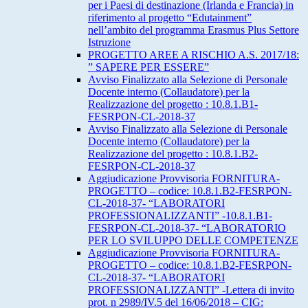
per i Paesi di destinazione (Irlanda e Francia) in
riferimento al progetto “Edutainment”
nell’ambito del programma Erasmus Plus Settore
Istruzione
PROGETTO AREE A RISCHIO A.S. 2017/18:
” SAPERE PER ESSERE”
Avviso Finalizzato alla Selezione di Personale
Docente interno (Collaudatore) per la
Realizzazione del progetto : 10.8.1.B1-
FESRPON-CL-2018-37
Avviso Finalizzato alla Selezione di Personale
Docente interno (Collaudatore) per la
Realizzazione del progetto : 10.8.1.B2-
FESRPON-CL-2018-37
Aggiudicazione Provvisoria FORNITURA-
PROGETTO – codice: 10.8.1.B2-FESRPON-
CL-2018-37- “LABORATORI
PROFESSIONALIZZANTI” -10.8.1.B1-
FESRPON-CL-2018-37- “LABORATORIO
PER LO SVILUPPO DELLE COMPETENZE
Aggiudicazione Provvisoria FORNITURA-
PROGETTO – codice: 10.8.1.B2-FESRPON-
CL-2018-37- “LABORATORI
PROFESSIONALIZZANTI” -Lettera di invito
prot. n 2989/IV.5 del 16/06/2018 – CIG: