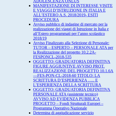
ADOLESCENZA ONLUS
MANIFESTAZIONE DI INTERESSE VISITE
E VIAGGI D’ISTRUZIONE IN ITALIA E
ALL’ESTERO A.S. 2018/2019- ESITI
PROCEDURA
Avviso pubblico di indagine di mercato per la
realizzazione dei viaggi di Istruzione in Italia e
all’Estero programmati per l’anno scolastico
2018/19
Avviso Finalizzato alla Selezione di Personale:
TUTOR – ESPERTO – PERSONALE ATA per
la Realizzazione del progetto 10.2.2A-
FESPONCL-2018-535
OGGETTO: GRADUATORIA DEFINITIVA
FIGURE AGGIUNTIVE AVVISO PROT.
REALIZZAZIONE DEL PROGETTO 10.1.6A
—FES-PON-CL-2018-60 TITOLO: LA
SCRITTURA D’ESPERIENZA ….. E
L’ESPERIENZA DELLA SCRITTURA
OGGETTO: GRADUATORIA DEFINITIVA
PERSONALE ATA (assistente tecnico)
AVVISO AD EVIDENZA PUBBLICA
PROGETTO – Fondi Strutturali Europei –
Programma Operativo Nazionale
Determina di aggiudicazione servizio