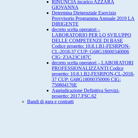
RINUNCIA incarico AZZARA
GIOVANNA
Determina Dirigenziale Esercizio
Provvisorio Programma Annuale 2019 LA
DIRIGENTE
decreto scelta operatori –
LABORATORIO PER LO SVILUPPO
DELLE COMPETENZE DI BASE
Codice progetto: 10.8.1.B1-FESRPON-
CL-2018-37 CUP: G68G18000340006
CIG: Z3A23C187C
decreto scelta operatori – LABORATORI
PROFESSIONALIZZANTI Codice
progetto: 10.8.1.B2-FESRPON-CL-2018-
37 CUP: G68G18000350006 CIG:
750804176E
Aggiudicazione Definitiva Servizi-
progetto: 2017.FSC.62
Bandi di gara e contratti