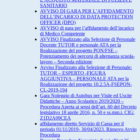
SANITARIO
AVVISO DI GARA PER L’AFFIDAMENTO
DELL’INCARICO DI DATA PROTECTION
OFFICER (DPO)
AVVISO di gara per l’affidamento dell’incarico
di Medico Competente
AVVISO Finalizzato alla Selezione di Personale
Docente TUTOR e personale ATA per la
Realizzazione del progetto PON/FSE –
Potenziamento dei percorsi di alternanza scuola-
lavoro – Seconda edizione
Avviso Finalizzato alla Selezione di Personale:
TUTOR – ESPERTO -FIGURA
AGGIUNTIVA – PERSONALE ATA per la
Realizzazione del progetto 10.2.5A-FSEPON-
CL-2019-194
Gara Noleggio di Autobus per Visite ed Uscite
Didattiche – Anno Scolastico 2019/2020 –
Procedura Aperta ai sensi dell’art. 60 del Decreto
legislativo 18 aprile 2016, n. 50 e ss.mm.i. CIG:
Z1D2A09CEA
affidamento diretto Servizio di Cassa per il
periodo 01/11/2019- 30/04/2023. Rinnovo Avvio
Procedura