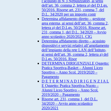
l’acquisto di N 3 Nebulizzatori, ai sensi
dell’art. 36, comma 2, lettera a) del D.Lgs.
50/2016. Risorse art. 231, comma 7, del
D.L. 34/2020 per un importo contr
Determina affidamento diretto – gestione
area esterna, ai sensi dell’art. 36, comma 2,
lettera a) del D.Lgs. 50/2016. Risorse art.
231, comma 1, del D.L. 34/2020 – Avvio
anno scolastico 2020/2021. CIG
Determina affidamento diretto – acquisto
dispositivi e servizi relativi all’ampliamento
dell’impianto della rete LAN dell’Istituto,
ai sensi dell’art. 36, comma 2, lettera a) del
D.Lgs. 50/2016. Risor
DETERMINA DIRIGENZIALE Oggetto:
Pratica Sportiva-Basket – Alunni Liceo
Sportivo – Anno Scol. 2019/2020 –
Pagamento
D E T E R M I N A D I R I G E N Z I A L
E Oggetto: Pratica Sportiva-Nuoto –
Alunni Liceo Sportivo – Anno Scol.
2019/2020 – Pagamento
Risorse art. 231, comma 1, del D.L.
34/2020 – Avvio anno scolastico
2020/2021