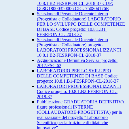
10.8.1.B2-FESRPON-CL-2018-37 CUP:
G68G18000350006 CIG: 750804176E
Selezione di Personale Docente interno
(Progettista e Colladuatore) LABORATORIO
PER LO SVILUPPO DELLE COMPETENZE
DI BASE Codice progetto: 10.8.1.B1-
FESRPON-CL-2018-37
Selezione di Personale Docente interno
(Progettista e Colladuatore) progetto
LABORATORI PROFESSIONALIZZANTI
10.8.1.B2-FESRPON-CL-2018-37
Aggiudicazione Definitiva Servizi- progetto:
2017.FSC.62
LABORATORIO PER LO SVILUPPO
DELLE COMPETENZE DI BASE Codice
progetto: 10.8.1.B1-FESRPON-CL-2018-37
LABORATORI PROFESSIONALIZZANTI
Codice progetto: 10.8.1.B2-FESRPON-CL-
2018-37
Pubblicazione GRADUATORIA DEFINITIVA
figure professionali INTERNE
(COLLAUDATORE-PROGETTISTA) per la
realizzazione del progetto “Laboratorio
Scientifico per la fruizione di didattiche
innovative”