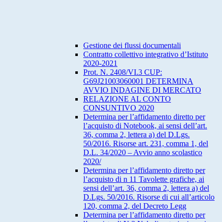
Gestione dei flussi documentali
Contratto collettivo integrativo d’Istituto
2020-2021
Prot. N. 2408/VI.3 CUP:
G69J21003060001 DETERMINA
AVVIO INDAGINE DI MERCATO
RELAZIONE AL CONTO
CONSUNTIVO 2020
Determina per l’affidamento diretto per
l’acquisto di Notebook, ai sensi dell’art.
36, comma 2, lettera a) del D.Lgs.
50/2016. Risorse art. 231, comma 1, del
D.L. 34/2020 – Avvio anno scolastico
2020/
Determina per l’affidamento diretto per
l’acquisto di n 11 Tavolette grafiche, ai
sensi dell’art. 36, comma 2, lettera a) del
D.Lgs. 50/2016. Risorse di cui all’articolo
120, comma 2, del Decreto Legg
Determina per l’affidamento diretto per