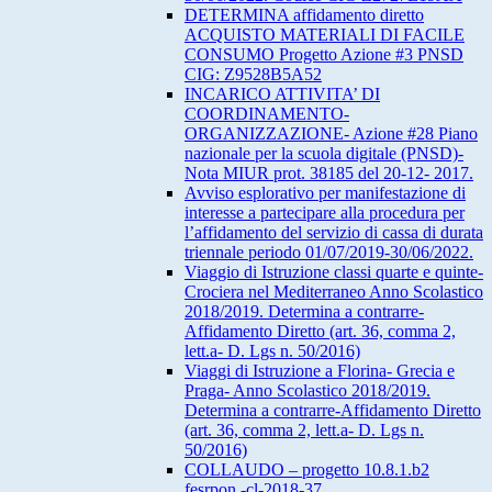
DETERMINA affidamento diretto
ACQUISTO MATERIALI DI FACILE
CONSUMO Progetto Azione #3 PNSD
CIG: Z9528B5A52
INCARICO ATTIVITA’ DI
COORDINAMENTO-
ORGANIZZAZIONE- Azione #28 Piano
nazionale per la scuola digitale (PNSD)-
Nota MIUR prot. 38185 del 20-12- 2017.
Avviso esplorativo per manifestazione di
interesse a partecipare alla procedura per
l’affidamento del servizio di cassa di durata
triennale periodo 01/07/2019-30/06/2022.
Viaggio di Istruzione classi quarte e quinte-
Crociera nel Mediterraneo Anno Scolastico
2018/2019. Determina a contrarre-
Affidamento Diretto (art. 36, comma 2,
lett.a- D. Lgs n. 50/2016)
Viaggi di Istruzione a Florina- Grecia e
Praga- Anno Scolastico 2018/2019.
Determina a contrarre-Affidamento Diretto
(art. 36, comma 2, lett.a- D. Lgs n.
50/2016)
COLLAUDO – progetto 10.8.1.b2
fesrpon -cl-2018-37