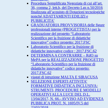
Procedura Semplificata Negoziata di cui all’art.
36, comma 2, lett.b, del Decreto Lgs n.50/2016
finalizzata all’acquisto di Dotazioni tecnologiche
nonché ADATTAMENTI EDILIZI e
PUBBLICITA’
GRADUATORIA PROVVISORIA delle figure
professionali interne (PROGETTISTA) per la
realizzazione del progetto “Laboratorio
Scientifico per la fruizione di didattiche
innovative” codice progetto: 2017.FSC
Laboratorio Scientifico per la fruizione di
didattiche innovative codice : 2017.FSC.62
DETERMINA A CONTRARRE – RdO su
MePA per la REALIZZAZIONE PROGETTO
“Laboratorio Scientifico per la fruizione di
didattiche innovative” codice progetto:
2017.FSC.62
viaggi di istruzione MALTA E SIRACUSA
SELEZIONE ESPERTI ATTIVITA’
FORMATIVE DIDATTICA INCLUSIVA:
STRUMENTI, PROCEDURE E MODELLI
OPERATIVI ALLA LUCE DEL D.L.
13/04/2017, N. 66.- AVVISO AD EVIDENZA
PUBBLICA PROT. N. 1695/IV.5 del
23/03/2018