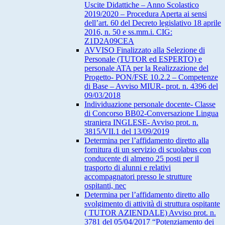
Uscite Didattiche – Anno Scolastico
2019/2020 – Procedura Aperta ai sensi
dell’art. 60 del Decreto legislativo 18 aprile
2016, n. 50 e ss.mm.i. CIG:
Z1D2A09CEA
AVVISO Finalizzato alla Selezione di
Personale (TUTOR ed ESPERTO) e
personale ATA per la Realizzazione del
Progetto- PON/FSE 10.2.2 – Competenze
di Base – Avviso MIUR- prot. n. 4396 del
09/03/2018
Individuazione personale docente- Classe
di Concorso BB02-Conversazione Lingua
straniera INGLESE- Avviso prot. n.
3815/VII.1 del 13/09/2019
Determina per l’affidamento diretto alla
fornitura di un servizio di scuolabus con
conducente di almeno 25 posti per il
trasporto di alunni e relativi
accompagnatori presso le strutture
ospitanti, nec
Determina per l’affidamento diretto allo
svolgimento di attività di struttura ospitante
( TUTOR AZIENDALE) Avviso prot. n.
3781 del 05/04/2017 “Potenziamento dei