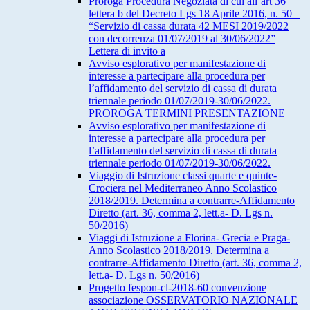
Proroga Procedura Negoziata di cui all’art 36
lettera b del Decreto Lgs 18 Aprile 2016, n. 50 –
“Servizio di cassa durata 42 MESI 2019/2022
con decorrenza 01/07/2019 al 30/06/2022”
Lettera di invito a
Avviso esplorativo per manifestazione di
interesse a partecipare alla procedura per
l’affidamento del servizio di cassa di durata
triennale periodo 01/07/2019-30/06/2022.
PROROGA TERMINI PRESENTAZIONE
Avviso esplorativo per manifestazione di
interesse a partecipare alla procedura per
l’affidamento del servizio di cassa di durata
triennale periodo 01/07/2019-30/06/2022.
Viaggio di Istruzione classi quarte e quinte-
Crociera nel Mediterraneo Anno Scolastico
2018/2019. Determina a contrarre-Affidamento
Diretto (art. 36, comma 2, lett.a- D. Lgs n.
50/2016)
Viaggi di Istruzione a Florina- Grecia e Praga-
Anno Scolastico 2018/2019. Determina a
contrarre-Affidamento Diretto (art. 36, comma 2,
lett.a- D. Lgs n. 50/2016)
Progetto fespon-cl-2018-60 convenzione
associazione OSSERVATORIO NAZIONALE