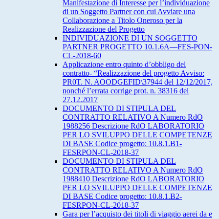
Manifestazione di Interesse per l’individuazione
di un Soggetto Partner con cui Avviare una
Collaborazione a Titolo Oneroso per la
Realizzazione del Progetto
INDIVIDUAZIONE DI UN SOGGETTO
PARTNER PROGETTO 10.1.6A—FES-PON-
CL-2018-60
Applicazione entro quinto d’obbligo del
contratto- “Realizzazione del progetto Avviso:
PR0T. N. AOODGEFID\37944 del 12/12/2017,
nonché l’errata corrige prot. n. 38316 del
27.12.2017
DOCUMENTO DI STIPULA DEL
CONTRATTO RELATIVO A Numero RdO
1988256 Descrizione RdO LABORATORIO
PER LO SVILUPPO DELLE COMPETENZE
DI BASE Codice progetto: 10.8.1.B1-
FESRPON-CL-2018-37
DOCUMENTO DI STIPULA DEL
CONTRATTO RELATIVO A Numero RdO
1988410 Descrizione RdO LABORATORIO
PER LO SVILUPPO DELLE COMPETENZE
DI BASE Codice progetto: 10.8.1.B2-
FESRPON-CL-2018-37
Gara per l’acquisto dei titoli di viaggio aerei da e