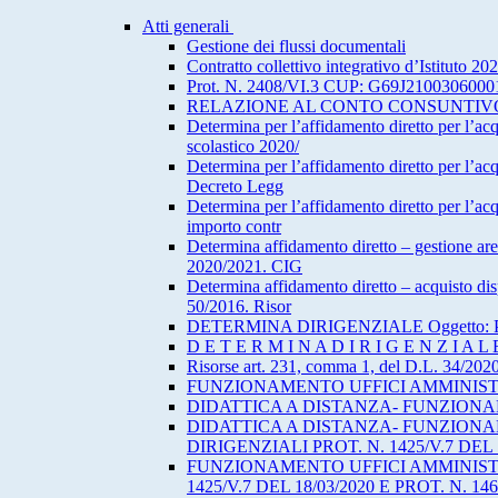
Atti generali
Gestione dei flussi documentali
Contratto collettivo integrativo d’Istituto 2
Prot. N. 2408/VI.3 CUP: G69J21003
RELAZIONE AL CONTO CONSUNTIVO
Determina per l’affidamento diretto per l’ac
scolastico 2020/
Determina per l’affidamento diretto per l’acq
Decreto Legg
Determina per l’affidamento diretto per l’ac
importo contr
Determina affidamento diretto – gestione are
2020/2021. CIG
Determina affidamento diretto – acquisto dispo
50/2016. Risor
DETERMINA DIRIGENZIALE Oggetto: Pratic
D E T E R M I N A D I R I G E N Z I A L E
Risorse art. 231, comma 1, del D.L. 34/202
FUNZIONAMENTO UFFICI AMMINISTR
DIDATTICA A DISTANZA- FUNZIONA
DIDATTICA A DISTANZA- FUNZIONA
DIRIGENZIALI PROT. N. 1425/V.7 DEL 1
FUNZIONAMENTO UFFICI AMMINISTR
1425/V.7 DEL 18/03/2020 E PROT. N. 14