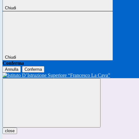
Chiudi
Chiudi
Conferma
Annulla
Conferma
close