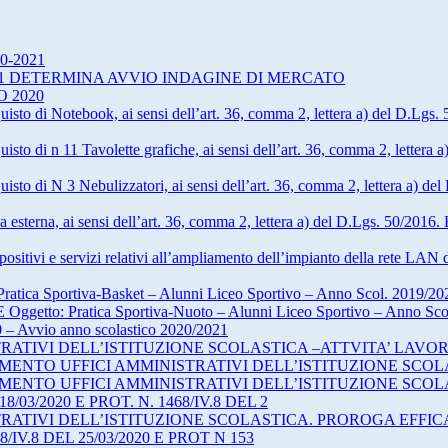
020-2021
060001 DETERMINA AVVIO INDAGINE DI MERCATO
 2020
quisto di Notebook, ai sensi dell’art. 36, comma 2, lettera a) del D.Lg
uisto di n 11 Tavolette grafiche, ai sensi dell’art. 36, comma 2, lettera 
quisto di N 3 Nebulizzatori, ai sensi dell’art. 36, comma 2, lettera a) 
a esterna, ai sensi dell’art. 36, comma 2, lettera a) del D.Lgs. 50/2016
sitivi e servizi relativi all’ampliamento dell’impianto della rete LAN del
a Sportiva-Basket – Alunni Liceo Sportivo – Anno Scol. 2019/20
 Oggetto: Pratica Sportiva-Nuoto – Alunni Liceo Sportivo – Anno Sc
0 – Avvio anno scolastico 2020/2021
ATIVI DELL’ISTITUZIONE SCOLASTICA –ATTVITA’ LAVO
MENTO UFFICI AMMINISTRATIVI DELL’ISTITUZIONE SCOL
MENTO UFFICI AMMINISTRATIVI DELL’ISTITUZIONE SCOL
8/03/2020 E PROT. N. 1468/IV.8 DEL 2
ATIVI DELL’ISTITUZIONE SCOLASTICA. PROROGA EFFICAC
68/IV.8 DEL 25/03/2020 E PROT N 153