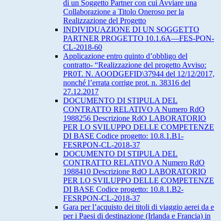
di un Soggetto Partner con cui Avviare una
Collaborazione a Titolo Oneroso per la
Realizzazione del Progetto
INDIVIDUAZIONE DI UN SOGGETTO
PARTNER PROGETTO 10.1.6A—FES-PON-
CL-2018-60
Applicazione entro quinto d’obbligo del
contratto- “Realizzazione del progetto Avviso:
PR0T. N. AOODGEFID\37944 del 12/12/2017,
nonché l’errata corrige prot. n. 38316 del
27.12.2017
DOCUMENTO DI STIPULA DEL
CONTRATTO RELATIVO A Numero RdO
1988256 Descrizione RdO LABORATORIO
PER LO SVILUPPO DELLE COMPETENZE
DI BASE Codice progetto: 10.8.1.B1-
FESRPON-CL-2018-37
DOCUMENTO DI STIPULA DEL
CONTRATTO RELATIVO A Numero RdO
1988410 Descrizione RdO LABORATORIO
PER LO SVILUPPO DELLE COMPETENZE
DI BASE Codice progetto: 10.8.1.B2-
FESRPON-CL-2018-37
Gara per l’acquisto dei titoli di viaggio aerei da e
per i Paesi di destinazione (Irlanda e Francia) in