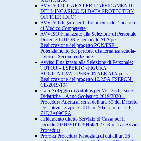
AVVISO DI GARA PER L’AFFIDAMENTO
DELL’INCARICO DI DATA PROTECTION
OFFICER (DPO)
AVVISO di gara per l’affidamento dell’incarico
di Medico Competente
AVVISO Finalizzato alla Selezione di Personale
Docente TUTOR e personale ATA per la
Realizzazione del progetto PON/FSE –
Potenziamento dei percorsi di alternanza scuola-
lavoro – Seconda edizione
Avviso Finalizzato alla Selezione di Personale:
TUTOR – ESPERTO -FIGURA
AGGIUNTIVA – PERSONALE ATA per la
Realizzazione del progetto 10.2.5A-FSEPON-
CL-2019-194
Gara Noleggio di Autobus per Visite ed Uscite
Didattiche – Anno Scolastico 2019/2020 –
Procedura Aperta ai sensi dell’art. 60 del Decreto
legislativo 18 aprile 2016, n. 50 e ss.mm.i. CIG:
Z1D2A09CEA
affidamento diretto Servizio di Cassa per il
periodo 01/11/2019- 30/04/2023. Rinnovo Avvio
Procedura
Proroga Procedura Negoziata di cui all’art 36