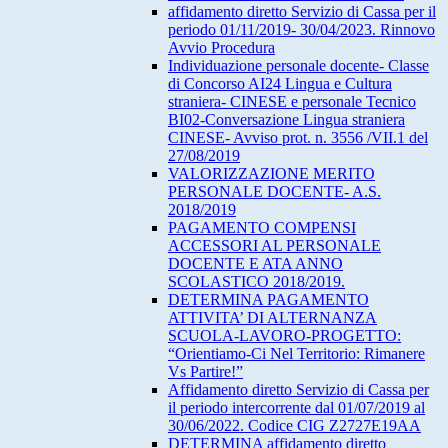
affidamento diretto Servizio di Cassa per il
periodo 01/11/2019- 30/04/2023. Rinnovo
Avvio Procedura
Individuazione personale docente- Classe
di Concorso AI24 Lingua e Cultura
straniera- CINESE e personale Tecnico
BI02-Conversazione Lingua straniera
CINESE- Avviso prot. n. 3556 /VII.1 del
27/08/2019
VALORIZZAZIONE MERITO
PERSONALE DOCENTE- A.S.
2018/2019
PAGAMENTO COMPENSI
ACCESSORI AL PERSONALE
DOCENTE E ATA ANNO
SCOLASTICO 2018/2019.
DETERMINA PAGAMENTO
ATTIVITA’ DI ALTERNANZA
SCUOLA-LAVORO-PROGETTO:
“Orientiamo-Ci Nel Territorio: Rimanere
Vs Partire!”
Affidamento diretto Servizio di Cassa per
il periodo intercorrente dal 01/07/2019 al
30/06/2022. Codice CIG Z2727E19AA
DETERMINA affidamento diretto