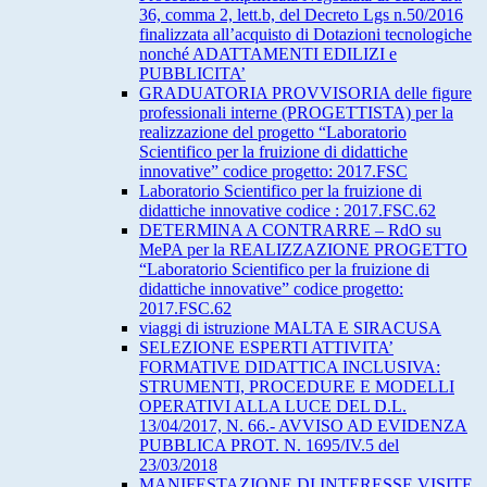
36, comma 2, lett.b, del Decreto Lgs n.50/2016
finalizzata all’acquisto di Dotazioni tecnologiche
nonché ADATTAMENTI EDILIZI e
PUBBLICITA’
GRADUATORIA PROVVISORIA delle figure
professionali interne (PROGETTISTA) per la
realizzazione del progetto “Laboratorio
Scientifico per la fruizione di didattiche
innovative” codice progetto: 2017.FSC
Laboratorio Scientifico per la fruizione di
didattiche innovative codice : 2017.FSC.62
DETERMINA A CONTRARRE – RdO su
MePA per la REALIZZAZIONE PROGETTO
“Laboratorio Scientifico per la fruizione di
didattiche innovative” codice progetto:
2017.FSC.62
viaggi di istruzione MALTA E SIRACUSA
SELEZIONE ESPERTI ATTIVITA’
FORMATIVE DIDATTICA INCLUSIVA:
STRUMENTI, PROCEDURE E MODELLI
OPERATIVI ALLA LUCE DEL D.L.
13/04/2017, N. 66.- AVVISO AD EVIDENZA
PUBBLICA PROT. N. 1695/IV.5 del
23/03/2018
MANIFESTAZIONE DI INTERESSE VISITE