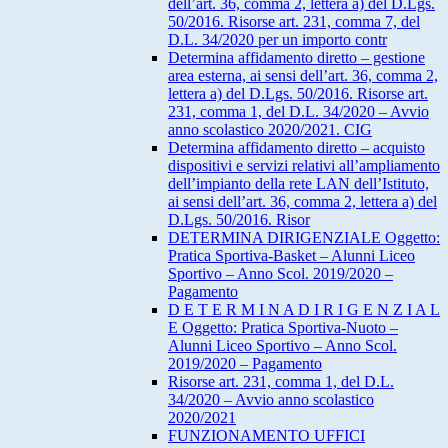
dell’art. 36, comma 2, lettera a) del D.Lgs.
50/2016. Risorse art. 231, comma 7, del
D.L. 34/2020 per un importo contr
Determina affidamento diretto – gestione
area esterna, ai sensi dell’art. 36, comma 2,
lettera a) del D.Lgs. 50/2016. Risorse art.
231, comma 1, del D.L. 34/2020 – Avvio
anno scolastico 2020/2021. CIG
Determina affidamento diretto – acquisto
dispositivi e servizi relativi all’ampliamento
dell’impianto della rete LAN dell’Istituto,
ai sensi dell’art. 36, comma 2, lettera a) del
D.Lgs. 50/2016. Risor
DETERMINA DIRIGENZIALE Oggetto:
Pratica Sportiva-Basket – Alunni Liceo
Sportivo – Anno Scol. 2019/2020 –
Pagamento
D E T E R M I N A D I R I G E N Z I A L
E Oggetto: Pratica Sportiva-Nuoto –
Alunni Liceo Sportivo – Anno Scol.
2019/2020 – Pagamento
Risorse art. 231, comma 1, del D.L.
34/2020 – Avvio anno scolastico
2020/2021
FUNZIONAMENTO UFFICI