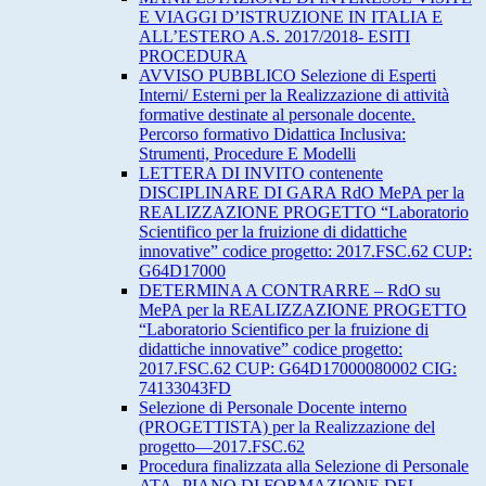
E VIAGGI D’ISTRUZIONE IN ITALIA E
ALL’ESTERO A.S. 2017/2018- ESITI
PROCEDURA
AVVISO PUBBLICO Selezione di Esperti
Interni/ Esterni per la Realizzazione di attività
formative destinate al personale docente.
Percorso formativo Didattica Inclusiva:
Strumenti, Procedure E Modelli
LETTERA DI INVITO contenente
DISCIPLINARE DI GARA RdO MePA per la
REALIZZAZIONE PROGETTO “Laboratorio
Scientifico per la fruizione di didattiche
innovative” codice progetto: 2017.FSC.62 CUP:
G64D17000
DETERMINA A CONTRARRE – RdO su
MePA per la REALIZZAZIONE PROGETTO
“Laboratorio Scientifico per la fruizione di
didattiche innovative” codice progetto:
2017.FSC.62 CUP: G64D17000080002 CIG:
74133043FD
Selezione di Personale Docente interno
(PROGETTISTA) per la Realizzazione del
progetto—2017.FSC.62
Procedura finalizzata alla Selezione di Personale
ATA- PIANO DI FORMAZIONE DEL