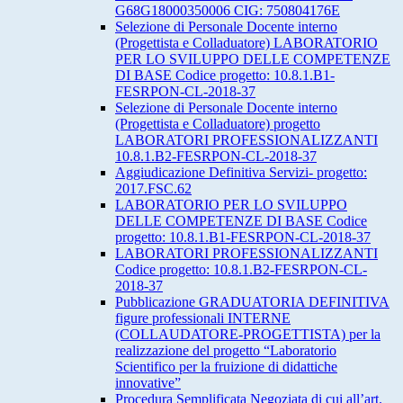
G68G18000350006 CIG: 750804176E
Selezione di Personale Docente interno
(Progettista e Colladuatore) LABORATORIO
PER LO SVILUPPO DELLE COMPETENZE
DI BASE Codice progetto: 10.8.1.B1-
FESRPON-CL-2018-37
Selezione di Personale Docente interno
(Progettista e Colladuatore) progetto
LABORATORI PROFESSIONALIZZANTI
10.8.1.B2-FESRPON-CL-2018-37
Aggiudicazione Definitiva Servizi- progetto:
2017.FSC.62
LABORATORIO PER LO SVILUPPO
DELLE COMPETENZE DI BASE Codice
progetto: 10.8.1.B1-FESRPON-CL-2018-37
LABORATORI PROFESSIONALIZZANTI
Codice progetto: 10.8.1.B2-FESRPON-CL-
2018-37
Pubblicazione GRADUATORIA DEFINITIVA
figure professionali INTERNE
(COLLAUDATORE-PROGETTISTA) per la
realizzazione del progetto “Laboratorio
Scientifico per la fruizione di didattiche
innovative”
Procedura Semplificata Negoziata di cui all’art.