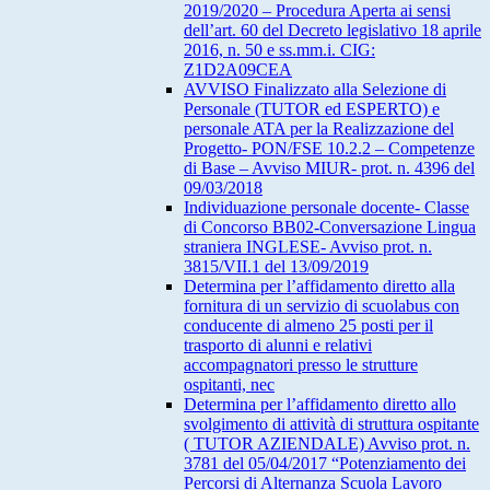
2019/2020 – Procedura Aperta ai sensi
dell’art. 60 del Decreto legislativo 18 aprile
2016, n. 50 e ss.mm.i. CIG:
Z1D2A09CEA
AVVISO Finalizzato alla Selezione di
Personale (TUTOR ed ESPERTO) e
personale ATA per la Realizzazione del
Progetto- PON/FSE 10.2.2 – Competenze
di Base – Avviso MIUR- prot. n. 4396 del
09/03/2018
Individuazione personale docente- Classe
di Concorso BB02-Conversazione Lingua
straniera INGLESE- Avviso prot. n.
3815/VII.1 del 13/09/2019
Determina per l’affidamento diretto alla
fornitura di un servizio di scuolabus con
conducente di almeno 25 posti per il
trasporto di alunni e relativi
accompagnatori presso le strutture
ospitanti, nec
Determina per l’affidamento diretto allo
svolgimento di attività di struttura ospitante
( TUTOR AZIENDALE) Avviso prot. n.
3781 del 05/04/2017 “Potenziamento dei
Percorsi di Alternanza Scuola Lavoro