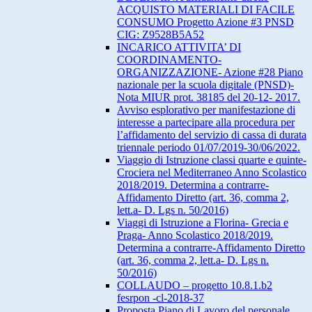
ACQUISTO MATERIALI DI FACILE
CONSUMO Progetto Azione #3 PNSD
CIG: Z9528B5A52
INCARICO ATTIVITA’ DI
COORDINAMENTO-
ORGANIZZAZIONE- Azione #28 Piano
nazionale per la scuola digitale (PNSD)-
Nota MIUR prot. 38185 del 20-12- 2017.
Avviso esplorativo per manifestazione di
interesse a partecipare alla procedura per
l’affidamento del servizio di cassa di durata
triennale periodo 01/07/2019-30/06/2022.
Viaggio di Istruzione classi quarte e quinte-
Crociera nel Mediterraneo Anno Scolastico
2018/2019. Determina a contrarre-
Affidamento Diretto (art. 36, comma 2,
lett.a- D. Lgs n. 50/2016)
Viaggi di Istruzione a Florina- Grecia e
Praga- Anno Scolastico 2018/2019.
Determina a contrarre-Affidamento Diretto
(art. 36, comma 2, lett.a- D. Lgs n.
50/2016)
COLLAUDO – progetto 10.8.1.b2
fesrpon -cl-2018-37
Proposta Piano di Lavoro del personale