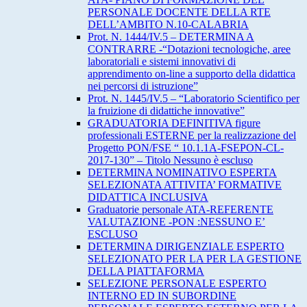
PERSONALE DOCENTE DELLA RTE
DELL’AMBITO N.10-CALABRIA
Prot. N. 1444/IV.5 – DETERMINA A
CONTRARRE -“Dotazioni tecnologiche, aree
laboratoriali e sistemi innovativi di
apprendimento on-line a supporto della didattica
nei percorsi di istruzione”
Prot. N. 1445/IV.5 – “Laboratorio Scientifico per
la fruizione di didattiche innovative”
GRADUATORIA DEFINITIVA figure
professionali ESTERNE per la realizzazione del
Progetto PON/FSE “ 10.1.1A-FSEPON-CL-
2017-130” – Titolo Nessuno è escluso
DETERMINA NOMINATIVO ESPERTA
SELEZIONATA ATTIVITA’ FORMATIVE
DIDATTICA INCLUSIVA
Graduatorie personale ATA-REFERENTE
VALUTAZIONE -PON :NESSUNO E’
ESCLUSO
DETERMINA DIRIGENZIALE ESPERTO
SELEZIONATO PER LA PER LA GESTIONE
DELLA PIATTAFORMA
SELEZIONE PERSONALE ESPERTO
INTERNO ED IN SUBORDINE