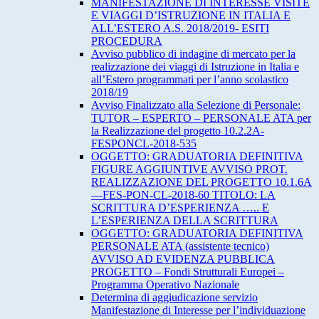
MANIFESTAZIONE DI INTERESSE VISITE
E VIAGGI D’ISTRUZIONE IN ITALIA E
ALL’ESTERO A.S. 2018/2019- ESITI
PROCEDURA
Avviso pubblico di indagine di mercato per la
realizzazione dei viaggi di Istruzione in Italia e
all’Estero programmati per l’anno scolastico
2018/19
Avviso Finalizzato alla Selezione di Personale:
TUTOR – ESPERTO – PERSONALE ATA per
la Realizzazione del progetto 10.2.2A-
FESPONCL-2018-535
OGGETTO: GRADUATORIA DEFINITIVA
FIGURE AGGIUNTIVE AVVISO PROT.
REALIZZAZIONE DEL PROGETTO 10.1.6A
—FES-PON-CL-2018-60 TITOLO: LA
SCRITTURA D’ESPERIENZA ….. E
L’ESPERIENZA DELLA SCRITTURA
OGGETTO: GRADUATORIA DEFINITIVA
PERSONALE ATA (assistente tecnico)
AVVISO AD EVIDENZA PUBBLICA
PROGETTO – Fondi Strutturali Europei –
Programma Operativo Nazionale
Determina di aggiudicazione servizio
Manifestazione di Interesse per l’individuazione