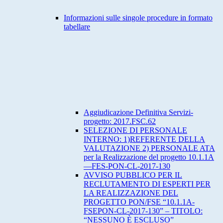
Informazioni sulle singole procedure in formato
tabellare
Aggiudicazione Definitiva Servizi-
progetto: 2017.FSC.62
SELEZIONE DI PERSONALE
INTERNO: 1)REFERENTE DELLA
VALUTAZIONE 2) PERSONALE ATA
per la Realizzazione del progetto 10.1.1A
—FES-PON-CL-2017-130
AVVISO PUBBLICO PER IL
RECLUTAMENTO DI ESPERTI PER
LA REALIZZAZIONE DEL
PROGETTO PON/FSE “10.1.1A-
FSEPON-CL-2017-130” – TITOLO:
“NESSUNO È ESCLUSO”