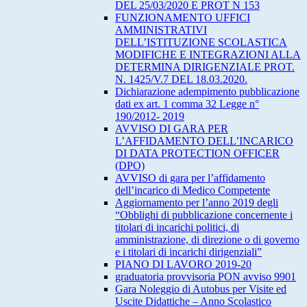
DEL 25/03/2020 E PROT N 153
FUNZIONAMENTO UFFICI
AMMINISTRATIVI
DELL’ISTITUZIONE SCOLASTICA
MODIFICHE E INTEGRAZIONI ALLA
DETERMINA DIRIGENZIALE PROT.
N. 1425/V.7 DEL 18.03.2020.
Dichiarazione adempimento pubblicazione
dati ex art. 1 comma 32 Legge n°
190/2012- 2019
AVVISO DI GARA PER
L’AFFIDAMENTO DELL’INCARICO
DI DATA PROTECTION OFFICER
(DPO)
AVVISO di gara per l’affidamento
dell’incarico di Medico Competente
Aggiornamento per l’anno 2019 degli
“Obblighi di pubblicazione concernente i
titolari di incarichi politici, di
amministrazione, di direzione o di governo
e i titolari di incarichi dirigenziali”
PIANO DI LAVORO 2019-20
graduatoria provvisoria PON avviso 9901
Gara Noleggio di Autobus per Visite ed
Uscite Didattiche – Anno Scolastico