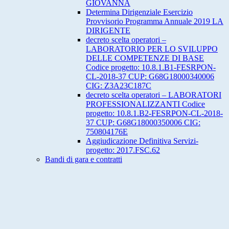
GIOVANNA
Determina Dirigenziale Esercizio
Provvisorio Programma Annuale 2019 LA
DIRIGENTE
decreto scelta operatori –
LABORATORIO PER LO SVILUPPO
DELLE COMPETENZE DI BASE
Codice progetto: 10.8.1.B1-FESRPON-
CL-2018-37 CUP: G68G18000340006
CIG: Z3A23C187C
decreto scelta operatori – LABORATORI
PROFESSIONALIZZANTI Codice
progetto: 10.8.1.B2-FESRPON-CL-2018-
37 CUP: G68G18000350006 CIG:
750804176E
Aggiudicazione Definitiva Servizi-
progetto: 2017.FSC.62
Bandi di gara e contratti