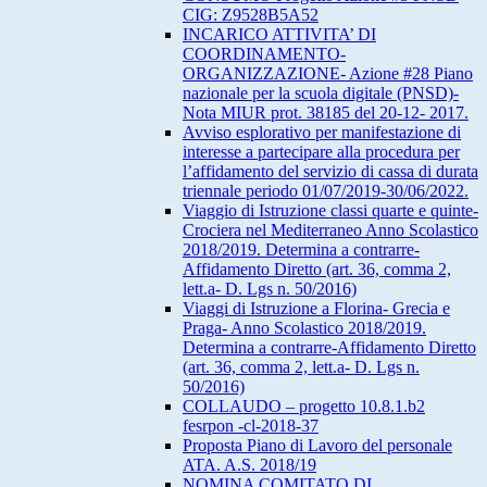
CIG: Z9528B5A52
INCARICO ATTIVITA’ DI
COORDINAMENTO-
ORGANIZZAZIONE- Azione #28 Piano
nazionale per la scuola digitale (PNSD)-
Nota MIUR prot. 38185 del 20-12- 2017.
Avviso esplorativo per manifestazione di
interesse a partecipare alla procedura per
l’affidamento del servizio di cassa di durata
triennale periodo 01/07/2019-30/06/2022.
Viaggio di Istruzione classi quarte e quinte-
Crociera nel Mediterraneo Anno Scolastico
2018/2019. Determina a contrarre-
Affidamento Diretto (art. 36, comma 2,
lett.a- D. Lgs n. 50/2016)
Viaggi di Istruzione a Florina- Grecia e
Praga- Anno Scolastico 2018/2019.
Determina a contrarre-Affidamento Diretto
(art. 36, comma 2, lett.a- D. Lgs n.
50/2016)
COLLAUDO – progetto 10.8.1.b2
fesrpon -cl-2018-37
Proposta Piano di Lavoro del personale
ATA. A.S. 2018/19
NOMINA COMITATO DI