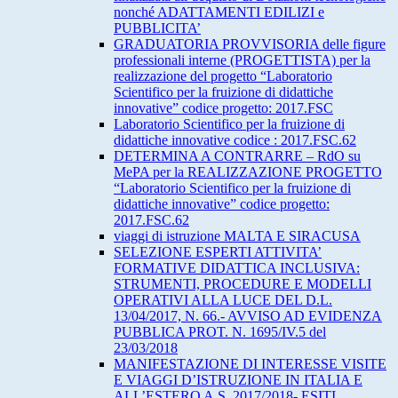
nonché ADATTAMENTI EDILIZI e
PUBBLICITA’
GRADUATORIA PROVVISORIA delle figure
professionali interne (PROGETTISTA) per la
realizzazione del progetto “Laboratorio
Scientifico per la fruizione di didattiche
innovative” codice progetto: 2017.FSC
Laboratorio Scientifico per la fruizione di
didattiche innovative codice : 2017.FSC.62
DETERMINA A CONTRARRE – RdO su
MePA per la REALIZZAZIONE PROGETTO
“Laboratorio Scientifico per la fruizione di
didattiche innovative” codice progetto:
2017.FSC.62
viaggi di istruzione MALTA E SIRACUSA
SELEZIONE ESPERTI ATTIVITA’
FORMATIVE DIDATTICA INCLUSIVA:
STRUMENTI, PROCEDURE E MODELLI
OPERATIVI ALLA LUCE DEL D.L.
13/04/2017, N. 66.- AVVISO AD EVIDENZA
PUBBLICA PROT. N. 1695/IV.5 del
23/03/2018
MANIFESTAZIONE DI INTERESSE VISITE
E VIAGGI D’ISTRUZIONE IN ITALIA E
ALL’ESTERO A.S. 2017/2018- ESITI