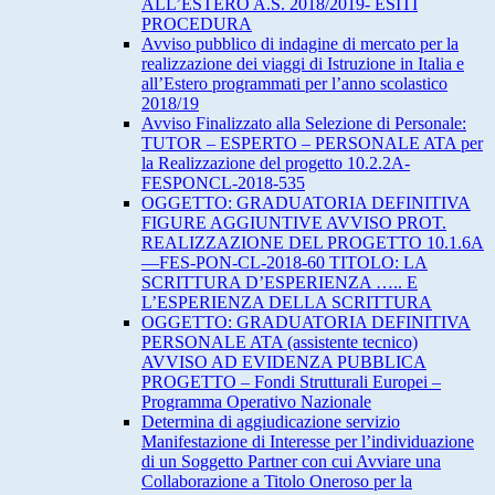
ALL’ESTERO A.S. 2018/2019- ESITI
PROCEDURA
Avviso pubblico di indagine di mercato per la
realizzazione dei viaggi di Istruzione in Italia e
all’Estero programmati per l’anno scolastico
2018/19
Avviso Finalizzato alla Selezione di Personale:
TUTOR – ESPERTO – PERSONALE ATA per
la Realizzazione del progetto 10.2.2A-
FESPONCL-2018-535
OGGETTO: GRADUATORIA DEFINITIVA
FIGURE AGGIUNTIVE AVVISO PROT.
REALIZZAZIONE DEL PROGETTO 10.1.6A
—FES-PON-CL-2018-60 TITOLO: LA
SCRITTURA D’ESPERIENZA ….. E
L’ESPERIENZA DELLA SCRITTURA
OGGETTO: GRADUATORIA DEFINITIVA
PERSONALE ATA (assistente tecnico)
AVVISO AD EVIDENZA PUBBLICA
PROGETTO – Fondi Strutturali Europei –
Programma Operativo Nazionale
Determina di aggiudicazione servizio
Manifestazione di Interesse per l’individuazione
di un Soggetto Partner con cui Avviare una
Collaborazione a Titolo Oneroso per la