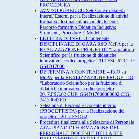
PROCEDURA
AVVISO PUBBLICO Selezione di Esperti
Interni/ Esterni per la Realizzazione di attività
formative destinate al personale docente.
Percorso formativo Didattica Inclusiva:
Strumenti, Procedure E Modelli
LETTERA DI INVITO contenente
DISCIPLINARE DI GARA RdO MePA per la
REALIZZAZIONE PROGETTO “Laboratorio
Scientifico per la fruizione di didattiche
innovative” codice progetto: 2017.FSC.62 CUP:
G64D17000
DETERMINA A CONTRARRE – RdO su
MePA per la REALIZZAZIONE PROGETTO
“Laboratorio Scientifico per la fruizione di
didattiche innovative” codice progetto:
2017.FSC.62 CUP: G64D17000080002 CIG:
74133043FD
Selezione di Personale Docente interno
(PROGETTISTA) per la Realizzazione del
progetto—2017.FSC.62
Procedura finalizzata alla Selezione di Personale
ATA- PIANO DI FORMAZIONE DEL
PERSONALE DOCENTE DELLA RTE
DELL’AMBITO N.10-CALABRIA