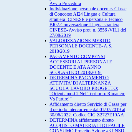
Avvio Procedura
Individuazione personale docente- Classe
di Concorso AI24 Lingua e Cultura
straniera- CINESE e personale Tecnico
BI02-Conversazione Lingua straniera
CINESE- Avviso prot. n. 3556 /VII.1 del
27/08/2019
VALORIZZAZIONE MERITO
PERSONALE DOCENTE- A.S.
2018/2019
PAGAMENTO COMPENSI
ACCESSORI AL PERSONALE
DOCENTE E ATA ANNO
SCOLASTICO 2018/2019.
DETERMINA PAGAMENTO
ATTIVITA’ DI ALTERNANZA
SCUOLA-LAVORO-PROGETTO:
“Orientiamo-Ci Nel Territorio: Rimanere
Vs Partire!”
Affidamento diretto Servizio di Cassa per
il periodo intercorrente dal 01/07/2019 al
30/06/2022. Codice CIG Z2727E19AA
DETERMINA affidamento diretto
ACQUISTO MATERIALI DI FACILE
CONSUMO Progetto Azione #3 PNSD