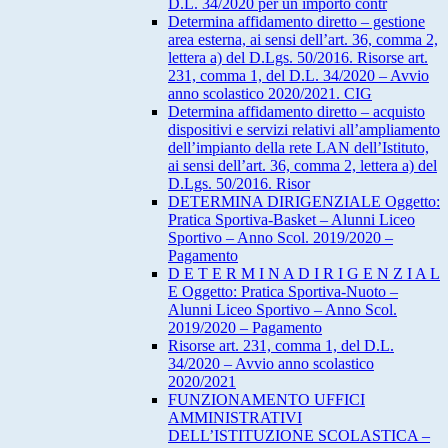
D.L. 34/2020 per un importo contr
Determina affidamento diretto – gestione
area esterna, ai sensi dell’art. 36, comma 2,
lettera a) del D.Lgs. 50/2016. Risorse art.
231, comma 1, del D.L. 34/2020 – Avvio
anno scolastico 2020/2021. CIG
Determina affidamento diretto – acquisto
dispositivi e servizi relativi all’ampliamento
dell’impianto della rete LAN dell’Istituto,
ai sensi dell’art. 36, comma 2, lettera a) del
D.Lgs. 50/2016. Risor
DETERMINA DIRIGENZIALE Oggetto:
Pratica Sportiva-Basket – Alunni Liceo
Sportivo – Anno Scol. 2019/2020 –
Pagamento
D E T E R M I N A D I R I G E N Z I A L
E Oggetto: Pratica Sportiva-Nuoto –
Alunni Liceo Sportivo – Anno Scol.
2019/2020 – Pagamento
Risorse art. 231, comma 1, del D.L.
34/2020 – Avvio anno scolastico
2020/2021
FUNZIONAMENTO UFFICI
AMMINISTRATIVI
DELL’ISTITUZIONE SCOLASTICA –