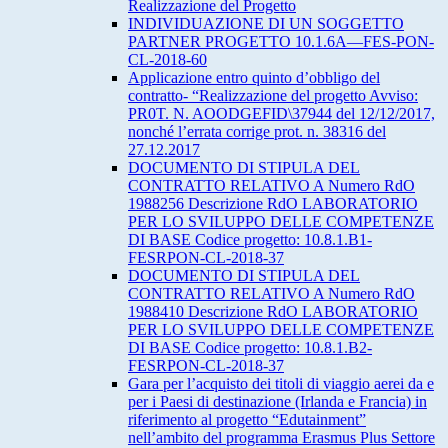
Realizzazione del Progetto
INDIVIDUAZIONE DI UN SOGGETTO
PARTNER PROGETTO 10.1.6A—FES-PON-
CL-2018-60
Applicazione entro quinto d’obbligo del
contratto- “Realizzazione del progetto Avviso:
PR0T. N. AOODGEFID\37944 del 12/12/2017,
nonché l’errata corrige prot. n. 38316 del
27.12.2017
DOCUMENTO DI STIPULA DEL
CONTRATTO RELATIVO A Numero RdO
1988256 Descrizione RdO LABORATORIO
PER LO SVILUPPO DELLE COMPETENZE
DI BASE Codice progetto: 10.8.1.B1-
FESRPON-CL-2018-37
DOCUMENTO DI STIPULA DEL
CONTRATTO RELATIVO A Numero RdO
1988410 Descrizione RdO LABORATORIO
PER LO SVILUPPO DELLE COMPETENZE
DI BASE Codice progetto: 10.8.1.B2-
FESRPON-CL-2018-37
Gara per l’acquisto dei titoli di viaggio aerei da e
per i Paesi di destinazione (Irlanda e Francia) in
riferimento al progetto “Edutainment”
nell’ambito del programma Erasmus Plus Settore