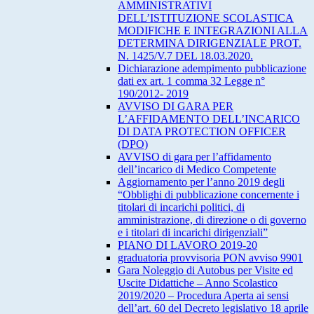
AMMINISTRATIVI
DELL’ISTITUZIONE SCOLASTICA
MODIFICHE E INTEGRAZIONI ALLA
DETERMINA DIRIGENZIALE PROT.
N. 1425/V.7 DEL 18.03.2020.
Dichiarazione adempimento pubblicazione
dati ex art. 1 comma 32 Legge n°
190/2012- 2019
AVVISO DI GARA PER
L’AFFIDAMENTO DELL’INCARICO
DI DATA PROTECTION OFFICER
(DPO)
AVVISO di gara per l’affidamento
dell’incarico di Medico Competente
Aggiornamento per l’anno 2019 degli
“Obblighi di pubblicazione concernente i
titolari di incarichi politici, di
amministrazione, di direzione o di governo
e i titolari di incarichi dirigenziali”
PIANO DI LAVORO 2019-20
graduatoria provvisoria PON avviso 9901
Gara Noleggio di Autobus per Visite ed
Uscite Didattiche – Anno Scolastico
2019/2020 – Procedura Aperta ai sensi
dell’art. 60 del Decreto legislativo 18 aprile