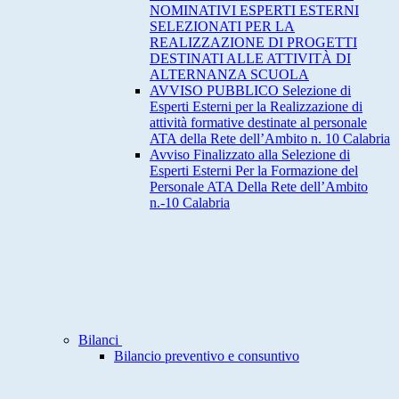
NOMINATIVI ESPERTI ESTERNI
SELEZIONATI PER LA
REALIZZAZIONE DI PROGETTI
DESTINATI ALLE ATTIVITÀ DI
ALTERNANZA SCUOLA
AVVISO PUBBLICO Selezione di
Esperti Esterni per la Realizzazione di
attività formative destinate al personale
ATA della Rete dell’Ambito n. 10 Calabria
Avviso Finalizzato alla Selezione di
Esperti Esterni Per la Formazione del
Personale ATA Della Rete dell’Ambito
n.-10 Calabria
Bilanci
Bilancio preventivo e consuntivo