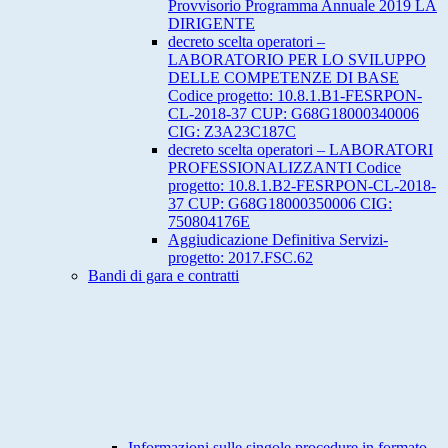
Provvisorio Programma Annuale 2019 LA
DIRIGENTE
decreto scelta operatori –
LABORATORIO PER LO SVILUPPO
DELLE COMPETENZE DI BASE
Codice progetto: 10.8.1.B1-FESRPON-
CL-2018-37 CUP: G68G18000340006
CIG: Z3A23C187C
decreto scelta operatori – LABORATORI
PROFESSIONALIZZANTI Codice
progetto: 10.8.1.B2-FESRPON-CL-2018-
37 CUP: G68G18000350006 CIG:
750804176E
Aggiudicazione Definitiva Servizi-
progetto: 2017.FSC.62
Bandi di gara e contratti
Informazioni sulle singole procedure in formato