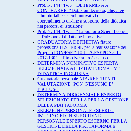
Prot. N. 1444/IV.5 – DETERMINA A
CONTRARRE -“Dotazioni tecnologiche, aree
laboratoriali e sistemi innovativi di
apprendimento on-line a supporto della didattica
nei percorsi di istruzione”
Prot. N. 1445/IV.5 – “Laboratorio Scientifico per
la fruizione di didattiche innovative”
GRADUATORIA DEFINITIVA figure
professionali ESTERNE per la realizzazione del
Progetto PON/FSE “ 10.1.1A-FSEPON-CL-
2017-130” – Titolo Nessuno è escluso
DETERMINA NOMINATIVO ESPERTA
SELEZIONATA ATTIVITA’ FORMATIVE
DIDATTICA INCLUSIVA
Graduatorie personale ATA-REFERENTE
VALUTAZIONE -PON :NESSUNO E’
ESCLUSO
DETERMINA DIRIGENZIALE ESPERTO
SELEZIONATO PER LA PER LA GESTIONE
DELLA PIATTAFORMA
SELEZIONE PERSONALE ESPERTO
INTERNO ED IN SUBORDINE
PERSONALE ESPERTO ESTERNO PER LA
GESTIONE DELLA PIATTAFORMA E-