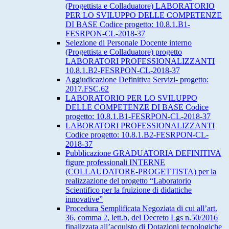
(Progettista e Colladuatore) LABORATORIO
PER LO SVILUPPO DELLE COMPETENZE
DI BASE Codice progetto: 10.8.1.B1-
FESRPON-CL-2018-37
Selezione di Personale Docente interno
(Progettista e Colladuatore) progetto
LABORATORI PROFESSIONALIZZANTI
10.8.1.B2-FESRPON-CL-2018-37
Aggiudicazione Definitiva Servizi- progetto:
2017.FSC.62
LABORATORIO PER LO SVILUPPO
DELLE COMPETENZE DI BASE Codice
progetto: 10.8.1.B1-FESRPON-CL-2018-37
LABORATORI PROFESSIONALIZZANTI
Codice progetto: 10.8.1.B2-FESRPON-CL-
2018-37
Pubblicazione GRADUATORIA DEFINITIVA
figure professionali INTERNE
(COLLAUDATORE-PROGETTISTA) per la
realizzazione del progetto “Laboratorio
Scientifico per la fruizione di didattiche
innovative”
Procedura Semplificata Negoziata di cui all’art.
36, comma 2, lett.b, del Decreto Lgs n.50/2016
finalizzata all’acquisto di Dotazioni tecnologiche