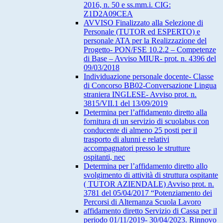
2016, n. 50 e ss.mm.i. CIG:
Z1D2A09CEA
AVVISO Finalizzato alla Selezione di
Personale (TUTOR ed ESPERTO) e
personale ATA per la Realizzazione del
Progetto- PON/FSE 10.2.2 – Competenze
di Base – Avviso MIUR- prot. n. 4396 del
09/03/2018
Individuazione personale docente- Classe
di Concorso BB02-Conversazione Lingua
straniera INGLESE- Avviso prot. n.
3815/VII.1 del 13/09/2019
Determina per l’affidamento diretto alla
fornitura di un servizio di scuolabus con
conducente di almeno 25 posti per il
trasporto di alunni e relativi
accompagnatori presso le strutture
ospitanti, nec
Determina per l’affidamento diretto allo
svolgimento di attività di struttura ospitante
( TUTOR AZIENDALE) Avviso prot. n.
3781 del 05/04/2017 “Potenziamento dei
Percorsi di Alternanza Scuola Lavoro
affidamento diretto Servizio di Cassa per il
periodo 01/11/2019- 30/04/2023. Rinnovo