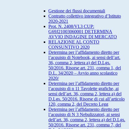
Gestione dei flussi documentali
Contratto collettivo integrativo d’Istituto
2020-2021
Prot. N. 2408/VI.3 CUP:
G69J21003060001 DETERMINA
AVVIO INDAGINE DI MERCATO
RELAZIONE AL CONTO
CONSUNTIVO 2020
Determina per l’affidamento diretto per
l’acquisto di Notebook, ai sensi dell’art.
36, comma 2, lettera a) del D.Lgs.
50/2016. Risorse art. 231, comma 1, del
D.L. 34/2020 – Avvio anno scolastico
2020/
Determina per l’affidamento diretto per
l’acquisto di n 11 Tavolette grafiche, ai
sensi dell’art. 36, comma 2, lettera a) del
D.Lgs. 50/2016. Risorse di cui all’articolo
120, comma 2, del Decreto Legg
Determina per l’affidamento diretto per
l’acquisto di N 3 Nebulizzatori, ai sensi
dell’art. 36, comma 2, lettera a) del D.Lgs.
50/2016. Risorse art. 231, comma 7, del