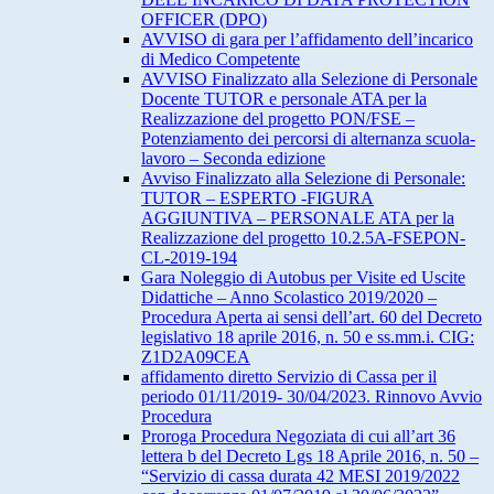
OFFICER (DPO)
AVVISO di gara per l’affidamento dell’incarico
di Medico Competente
AVVISO Finalizzato alla Selezione di Personale
Docente TUTOR e personale ATA per la
Realizzazione del progetto PON/FSE –
Potenziamento dei percorsi di alternanza scuola-
lavoro – Seconda edizione
Avviso Finalizzato alla Selezione di Personale:
TUTOR – ESPERTO -FIGURA
AGGIUNTIVA – PERSONALE ATA per la
Realizzazione del progetto 10.2.5A-FSEPON-
CL-2019-194
Gara Noleggio di Autobus per Visite ed Uscite
Didattiche – Anno Scolastico 2019/2020 –
Procedura Aperta ai sensi dell’art. 60 del Decreto
legislativo 18 aprile 2016, n. 50 e ss.mm.i. CIG:
Z1D2A09CEA
affidamento diretto Servizio di Cassa per il
periodo 01/11/2019- 30/04/2023. Rinnovo Avvio
Procedura
Proroga Procedura Negoziata di cui all’art 36
lettera b del Decreto Lgs 18 Aprile 2016, n. 50 –
“Servizio di cassa durata 42 MESI 2019/2022