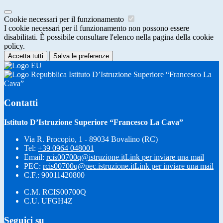
Cookie necessari per il funzionamento
I cookie necessari per il funzionamento non possono essere
disabilitati. È possibile consultare l'elenco nella pagina della cookie
policy.
Accetta tutti
Salva le preferenze
Istituto D’Istruzione Superiore “Francesco La
Cava”
Contatti
Istituto D’Istruzione Superiore “Francesco La Cava”
Via R. Procopio, 1 - 89034 Bovalino (RC)
Tel:
+39 0964 048001
Email:
rcis00700q@istruzione.it
Link per inviare una mail
PEC:
rcis00700q@pec.istruzione.it
Link per inviare una mail
C.F.: 90011420800
C.M. RCIS00700Q
C.U. UFGH4Z
Seguici su