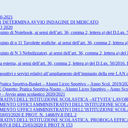
020-2021
060001 DETERMINA AVVIO INDAGINE DI MERCATO
 2020
quisto di Notebook, ai sensi dell’art. 36, comma 2, lettera a) del D.Lg
uisto di n 11 Tavolette grafiche, ai sensi dell’art. 36, comma 2, lettera 
quisto di N 3 Nebulizzatori, ai sensi dell’art. 36, comma 2, lettera a) 
a esterna, ai sensi dell’art. 36, comma 2, lettera a) del D.Lgs. 50/2016
sitivi e servizi relativi all’ampliamento dell’impianto della rete LAN del
a Sportiva-Basket – Alunni Liceo Sportivo – Anno Scol. 2019/20
 Oggetto: Pratica Sportiva-Nuoto – Alunni Liceo Sportivo – Anno Sc
0 – Avvio anno scolastico 2020/2021
ATIVI DELL’ISTITUZIONE SCOLASTICA –ATTVITA’ LAVO
MENTO UFFICI AMMINISTRATIVI DELL’ISTITUZIONE SCOL
MENTO UFFICI AMMINISTRATIVI DELL’ISTITUZIONE SCOL
8/03/2020 E PROT. N. 1468/IV.8 DEL 2
ATIVI DELL’ISTITUZIONE SCOLASTICA. PROROGA EFFICAC
68/IV.8 DEL 25/03/2020 E PROT N 153