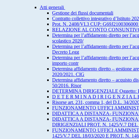
Atti generali
Gestione dei flussi documentali
Contratto collettivo integrativo d’Istituto 2
Prot. N. 2408/VI.3 CUP: G69J21003
RELAZIONE AL CONTO CONSUNTIVO
Determina per l’affidamento diretto per l’ac
scolastico 2020/
Determina per l’affidamento diretto per l’acq
Decreto Legg
Determina per l’affidamento diretto per l’ac
importo contr
Determina affidamento diretto – gestione are
2020/2021. CIG
Determina affidamento diretto – acquisto dispo
50/2016. Risor
DETERMINA DIRIGENZIALE Oggetto: Pratic
D E T E R M I N A D I R I G E N Z I A L E
Risorse art. 231, comma 1, del D.L. 34/202
FUNZIONAMENTO UFFICI AMMINISTR
DIDATTICA A DISTANZA- FUNZIONA
DIDATTICA A DISTANZA- FUNZIONA
DIRIGENZIALI PROT. N. 1425/V.7 DEL 1
FUNZIONAMENTO UFFICI AMMINISTR
1425/V.7 DEL 18/03/2020 E PROT. N. 14