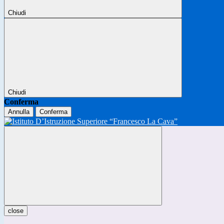
Chiudi
Chiudi
Conferma
Annulla
Conferma
close