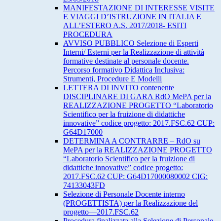
MANIFESTAZIONE DI INTERESSE VISITE
E VIAGGI D’ISTRUZIONE IN ITALIA E
ALL’ESTERO A.S. 2017/2018- ESITI
PROCEDURA
AVVISO PUBBLICO Selezione di Esperti
Interni/ Esterni per la Realizzazione di attività
formative destinate al personale docente.
Percorso formativo Didattica Inclusiva:
Strumenti, Procedure E Modelli
LETTERA DI INVITO contenente
DISCIPLINARE DI GARA RdO MePA per la
REALIZZAZIONE PROGETTO “Laboratorio
Scientifico per la fruizione di didattiche
innovative” codice progetto: 2017.FSC.62 CUP:
G64D17000
DETERMINA A CONTRARRE – RdO su
MePA per la REALIZZAZIONE PROGETTO
“Laboratorio Scientifico per la fruizione di
didattiche innovative” codice progetto:
2017.FSC.62 CUP: G64D17000080002 CIG:
74133043FD
Selezione di Personale Docente interno
(PROGETTISTA) per la Realizzazione del
progetto—2017.FSC.62
Procedura finalizzata alla Selezione di Personale