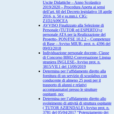
Uscite Didattiche – Anno Scolastico
2019/2020 – Procedura Aperta ai sensi
dell’art. 60 del Decreto legislativo 18 aprile
2016, n. 50 e ss.mm.i. CIG:
Z1D2A09CEA
AVVISO Finalizzato alla Selezione di
Personale (TUTOR ed ESPERTO) e
personale ATA per la Realizzazione del
Progetto- PON/FSE 10.2.2 – Competenze
di Base – Avviso MIUR- prot. n. 4396 del
09/03/2018
Individuazione personale docente- Classe
di Concorso BB02-Conversazione Lingua
straniera INGLESE- Avviso prot. n.
3815/VII.1 del 13/09/2019
Determina per l’affidamento diretto alla
fornitura di un servizio di scuolabus con
conducente di almeno 25 posti per il
trasporto di alunni e relativi
accompagnatori presso le strutture
ospitanti, nec
Determina per l’affidamento diretto allo
svolgimento di attività di struttura ospitante
( TUTOR AZIENDALE) Avviso prot. n.
3781 del 05/04/2017 “Potenziamento dei