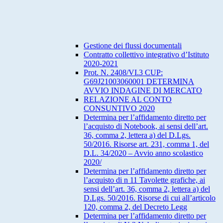
Gestione dei flussi documentali
Contratto collettivo integrativo d’Istituto
2020-2021
Prot. N. 2408/VI.3 CUP:
G69J21003060001 DETERMINA
AVVIO INDAGINE DI MERCATO
RELAZIONE AL CONTO
CONSUNTIVO 2020
Determina per l’affidamento diretto per
l’acquisto di Notebook, ai sensi dell’art.
36, comma 2, lettera a) del D.Lgs.
50/2016. Risorse art. 231, comma 1, del
D.L. 34/2020 – Avvio anno scolastico
2020/
Determina per l’affidamento diretto per
l’acquisto di n 11 Tavolette grafiche, ai
sensi dell’art. 36, comma 2, lettera a) del
D.Lgs. 50/2016. Risorse di cui all’articolo
120, comma 2, del Decreto Legg
Determina per l’affidamento diretto per