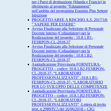
per i Paesi di destinazione (Irlanda e Francia) in
riferimento al progetto “Edutainment”
nell’ambito del programma Erasmus Plus Settore
Istruzione
PROGETTO AREE A RISCHIO A.S. 2017/18:
” SAPERE PER ESSERE”
Avviso Finalizzato alla Selezione di Personale
Docente interno (Collaudatore) per la
Realizzazione del progetto : 10.8.1.B1-
FESRPON-CL-2018-37
Avviso Finalizzato alla Selezione di Personale
Docente interno (Collaudatore) per la
Realizzazione del progetto : 10.8.1.B2-
FESRPON-CL-2018-37
Aggiudicazione Provvisoria FORNITURA-
PROGETTO – codice: 10.8.1.B2-FESRPON-
CL-2018-37- “LABORATORI
PROFESSIONALIZZANTI” -10.8.1.B1-
FESRPON-CL-2018-37- “LABORATORIO
PER LO SVILUPPO DELLE COMPETENZE
Aggiudicazione Provvisoria FORNITURA-
PROGETTO – codice: 10.8.1.B2-FESRPON-
CL-2018-37- “LABORATORI
PROFESSIONALIZZANTI” -Lettera di invito
prot. n 2989/IV.5 del 16/06/2018 – CIG: