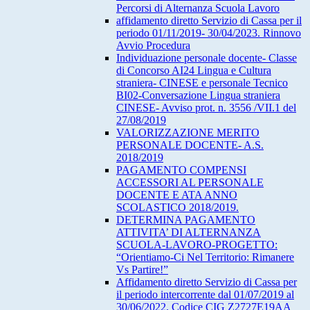
Percorsi di Alternanza Scuola Lavoro
affidamento diretto Servizio di Cassa per il
periodo 01/11/2019- 30/04/2023. Rinnovo
Avvio Procedura
Individuazione personale docente- Classe
di Concorso AI24 Lingua e Cultura
straniera- CINESE e personale Tecnico
BI02-Conversazione Lingua straniera
CINESE- Avviso prot. n. 3556 /VII.1 del
27/08/2019
VALORIZZAZIONE MERITO
PERSONALE DOCENTE- A.S.
2018/2019
PAGAMENTO COMPENSI
ACCESSORI AL PERSONALE
DOCENTE E ATA ANNO
SCOLASTICO 2018/2019.
DETERMINA PAGAMENTO
ATTIVITA’ DI ALTERNANZA
SCUOLA-LAVORO-PROGETTO:
“Orientiamo-Ci Nel Territorio: Rimanere
Vs Partire!”
Affidamento diretto Servizio di Cassa per
il periodo intercorrente dal 01/07/2019 al
30/06/2022. Codice CIG Z2727E19AA