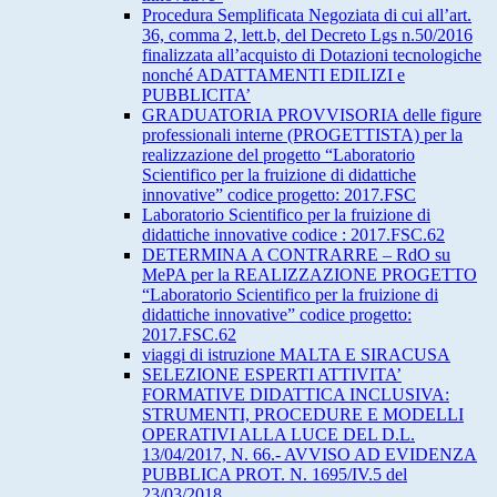
Procedura Semplificata Negoziata di cui all’art.
36, comma 2, lett.b, del Decreto Lgs n.50/2016
finalizzata all’acquisto di Dotazioni tecnologiche
nonché ADATTAMENTI EDILIZI e
PUBBLICITA’
GRADUATORIA PROVVISORIA delle figure
professionali interne (PROGETTISTA) per la
realizzazione del progetto “Laboratorio
Scientifico per la fruizione di didattiche
innovative” codice progetto: 2017.FSC
Laboratorio Scientifico per la fruizione di
didattiche innovative codice : 2017.FSC.62
DETERMINA A CONTRARRE – RdO su
MePA per la REALIZZAZIONE PROGETTO
“Laboratorio Scientifico per la fruizione di
didattiche innovative” codice progetto:
2017.FSC.62
viaggi di istruzione MALTA E SIRACUSA
SELEZIONE ESPERTI ATTIVITA’
FORMATIVE DIDATTICA INCLUSIVA:
STRUMENTI, PROCEDURE E MODELLI
OPERATIVI ALLA LUCE DEL D.L.
13/04/2017, N. 66.- AVVISO AD EVIDENZA
PUBBLICA PROT. N. 1695/IV.5 del
23/03/2018