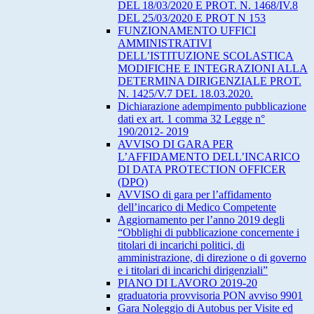
DEL 18/03/2020 E PROT. N. 1468/IV.8
DEL 25/03/2020 E PROT N 153
FUNZIONAMENTO UFFICI
AMMINISTRATIVI
DELL’ISTITUZIONE SCOLASTICA
MODIFICHE E INTEGRAZIONI ALLA
DETERMINA DIRIGENZIALE PROT.
N. 1425/V.7 DEL 18.03.2020.
Dichiarazione adempimento pubblicazione
dati ex art. 1 comma 32 Legge n°
190/2012- 2019
AVVISO DI GARA PER
L’AFFIDAMENTO DELL’INCARICO
DI DATA PROTECTION OFFICER
(DPO)
AVVISO di gara per l’affidamento
dell’incarico di Medico Competente
Aggiornamento per l’anno 2019 degli
“Obblighi di pubblicazione concernente i
titolari di incarichi politici, di
amministrazione, di direzione o di governo
e i titolari di incarichi dirigenziali”
PIANO DI LAVORO 2019-20
graduatoria provvisoria PON avviso 9901
Gara Noleggio di Autobus per Visite ed