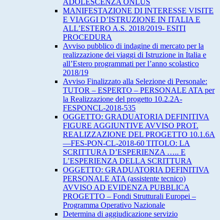
ADOLESCENZA ONLUS
MANIFESTAZIONE DI INTERESSE VISITE
E VIAGGI D’ISTRUZIONE IN ITALIA E
ALL’ESTERO A.S. 2018/2019- ESITI
PROCEDURA
Avviso pubblico di indagine di mercato per la
realizzazione dei viaggi di Istruzione in Italia e
all’Estero programmati per l’anno scolastico
2018/19
Avviso Finalizzato alla Selezione di Personale:
TUTOR – ESPERTO – PERSONALE ATA per
la Realizzazione del progetto 10.2.2A-
FESPONCL-2018-535
OGGETTO: GRADUATORIA DEFINITIVA
FIGURE AGGIUNTIVE AVVISO PROT.
REALIZZAZIONE DEL PROGETTO 10.1.6A
—FES-PON-CL-2018-60 TITOLO: LA
SCRITTURA D’ESPERIENZA ….. E
L’ESPERIENZA DELLA SCRITTURA
OGGETTO: GRADUATORIA DEFINITIVA
PERSONALE ATA (assistente tecnico)
AVVISO AD EVIDENZA PUBBLICA
PROGETTO – Fondi Strutturali Europei –
Programma Operativo Nazionale
Determina di aggiudicazione servizio