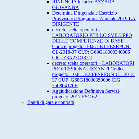
RINUNCIA incarico AZZARA
GIOVANNA
Determina Dirigenziale Esercizio
Provvisorio Programma Annuale 2019 LA
DIRIGENTE
decreto scelta operatori –
LABORATORIO PER LO SVILUPPO
DELLE COMPETENZE DI BASE
Codice progetto: 10.8.1.B1-FESRPON-
CL-2018-37 CUP: G68G18000340006
CIG: Z3A23C187C
decreto scelta operatori – LABORATORI
PROFESSIONALIZZANTI Codice
progetto: 10.8.1.B2-FESRPON-CL-2018-
37 CUP: G68G18000350006 CIG:
750804176E
Aggiudicazione Definitiva Servizi-
progetto: 2017.FSC.62
Bandi di gara e contratti