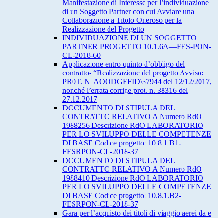
Manifestazione di Interesse per l’individuazione
di un Soggetto Partner con cui Avviare una
Collaborazione a Titolo Oneroso per la
Realizzazione del Progetto
INDIVIDUAZIONE DI UN SOGGETTO
PARTNER PROGETTO 10.1.6A—FES-PON-
CL-2018-60
Applicazione entro quinto d’obbligo del
contratto- “Realizzazione del progetto Avviso:
PR0T. N. AOODGEFID\37944 del 12/12/2017,
nonché l’errata corrige prot. n. 38316 del
27.12.2017
DOCUMENTO DI STIPULA DEL
CONTRATTO RELATIVO A Numero RdO
1988256 Descrizione RdO LABORATORIO
PER LO SVILUPPO DELLE COMPETENZE
DI BASE Codice progetto: 10.8.1.B1-
FESRPON-CL-2018-37
DOCUMENTO DI STIPULA DEL
CONTRATTO RELATIVO A Numero RdO
1988410 Descrizione RdO LABORATORIO
PER LO SVILUPPO DELLE COMPETENZE
DI BASE Codice progetto: 10.8.1.B2-
FESRPON-CL-2018-37
Gara per l’acquisto dei titoli di viaggio aerei da e