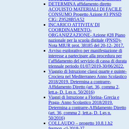
DETERMINA affidamento diretto
ACQUISTO MATERIALI DI FACILE
CONSUMO Progetto Azione #3 PNSD
CIG: Z9528B5A52
INCARICO ATTIVITA’ DI
COORDINAMENTO-
ORGANIZZAZIONE- Azione #28 Piano
nazionale per la scuola digitale (PNSD)-
Nota MIUR prot. 38185 del 20-12- 2017.
Avviso esplorativo per manifestazione di
interesse a partecipare alla procedura per
l’affidamento del servizio di cassa di durata
triennale periodo 01/07/2019-30/06/2022.
Viaggio di Istruzione classi quarte e quinte-
Crociera nel Mediterraneo Anno Scolastico
2018/2019. Determina a contrarre-
Affidamento Diretto (art. 36, comma 2,
lett.a- D. Lgs n. 50/2016)
Viaggi di Istruzione a Florina- Grecia e
Praga- Anno Scolastico 2018/2019.
Determina a contrarre-Affidamento Diretto
(art. 36, comma 2, lett.a- D. Lgs n.
50/2016)
COLLAUDO – progetto 10.8.1.b2
fesrpon -cl-2018-37