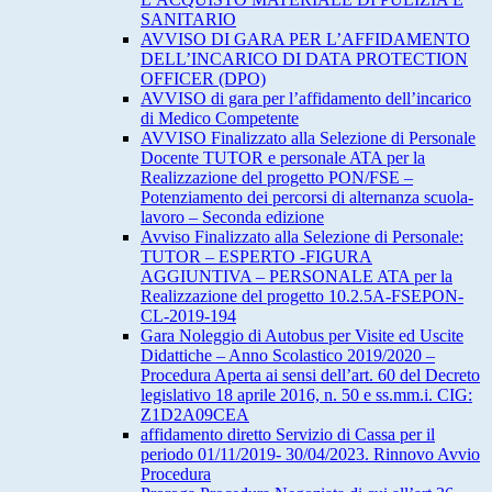
SANITARIO
AVVISO DI GARA PER L’AFFIDAMENTO
DELL’INCARICO DI DATA PROTECTION
OFFICER (DPO)
AVVISO di gara per l’affidamento dell’incarico
di Medico Competente
AVVISO Finalizzato alla Selezione di Personale
Docente TUTOR e personale ATA per la
Realizzazione del progetto PON/FSE –
Potenziamento dei percorsi di alternanza scuola-
lavoro – Seconda edizione
Avviso Finalizzato alla Selezione di Personale:
TUTOR – ESPERTO -FIGURA
AGGIUNTIVA – PERSONALE ATA per la
Realizzazione del progetto 10.2.5A-FSEPON-
CL-2019-194
Gara Noleggio di Autobus per Visite ed Uscite
Didattiche – Anno Scolastico 2019/2020 –
Procedura Aperta ai sensi dell’art. 60 del Decreto
legislativo 18 aprile 2016, n. 50 e ss.mm.i. CIG:
Z1D2A09CEA
affidamento diretto Servizio di Cassa per il
periodo 01/11/2019- 30/04/2023. Rinnovo Avvio
Procedura