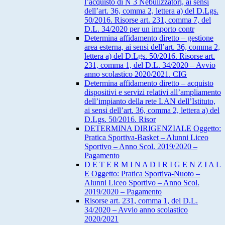
l’acquisto di N 3 Nebulizzatori, ai sensi
dell’art. 36, comma 2, lettera a) del D.Lgs.
50/2016. Risorse art. 231, comma 7, del
D.L. 34/2020 per un importo contr
Determina affidamento diretto – gestione
area esterna, ai sensi dell’art. 36, comma 2,
lettera a) del D.Lgs. 50/2016. Risorse art.
231, comma 1, del D.L. 34/2020 – Avvio
anno scolastico 2020/2021. CIG
Determina affidamento diretto – acquisto
dispositivi e servizi relativi all’ampliamento
dell’impianto della rete LAN dell’Istituto,
ai sensi dell’art. 36, comma 2, lettera a) del
D.Lgs. 50/2016. Risor
DETERMINA DIRIGENZIALE Oggetto:
Pratica Sportiva-Basket – Alunni Liceo
Sportivo – Anno Scol. 2019/2020 –
Pagamento
D E T E R M I N A D I R I G E N Z I A L
E Oggetto: Pratica Sportiva-Nuoto –
Alunni Liceo Sportivo – Anno Scol.
2019/2020 – Pagamento
Risorse art. 231, comma 1, del D.L.
34/2020 – Avvio anno scolastico
2020/2021