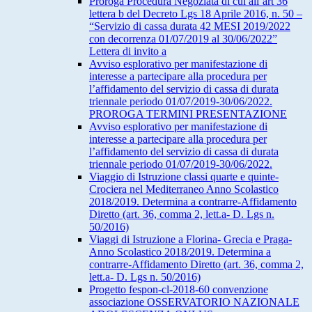
Proroga Procedura Negoziata di cui all’art 36
lettera b del Decreto Lgs 18 Aprile 2016, n. 50 –
“Servizio di cassa durata 42 MESI 2019/2022
con decorrenza 01/07/2019 al 30/06/2022”
Lettera di invito a
Avviso esplorativo per manifestazione di
interesse a partecipare alla procedura per
l’affidamento del servizio di cassa di durata
triennale periodo 01/07/2019-30/06/2022.
PROROGA TERMINI PRESENTAZIONE
Avviso esplorativo per manifestazione di
interesse a partecipare alla procedura per
l’affidamento del servizio di cassa di durata
triennale periodo 01/07/2019-30/06/2022.
Viaggio di Istruzione classi quarte e quinte-
Crociera nel Mediterraneo Anno Scolastico
2018/2019. Determina a contrarre-Affidamento
Diretto (art. 36, comma 2, lett.a- D. Lgs n.
50/2016)
Viaggi di Istruzione a Florina- Grecia e Praga-
Anno Scolastico 2018/2019. Determina a
contrarre-Affidamento Diretto (art. 36, comma 2,
lett.a- D. Lgs n. 50/2016)
Progetto fespon-cl-2018-60 convenzione
associazione OSSERVATORIO NAZIONALE