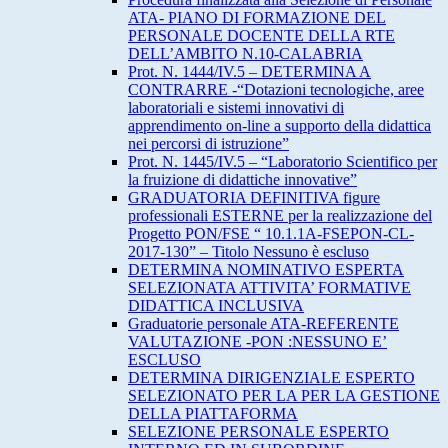
ATA- PIANO DI FORMAZIONE DEL
PERSONALE DOCENTE DELLA RTE
DELL’AMBITO N.10-CALABRIA
Prot. N. 1444/IV.5 – DETERMINA A
CONTRARRE -“Dotazioni tecnologiche, aree
laboratoriali e sistemi innovativi di
apprendimento on-line a supporto della didattica
nei percorsi di istruzione”
Prot. N. 1445/IV.5 – “Laboratorio Scientifico per
la fruizione di didattiche innovative”
GRADUATORIA DEFINITIVA figure
professionali ESTERNE per la realizzazione del
Progetto PON/FSE “ 10.1.1A-FSEPON-CL-
2017-130” – Titolo Nessuno è escluso
DETERMINA NOMINATIVO ESPERTA
SELEZIONATA ATTIVITA’ FORMATIVE
DIDATTICA INCLUSIVA
Graduatorie personale ATA-REFERENTE
VALUTAZIONE -PON :NESSUNO E’
ESCLUSO
DETERMINA DIRIGENZIALE ESPERTO
SELEZIONATO PER LA PER LA GESTIONE
DELLA PIATTAFORMA
SELEZIONE PERSONALE ESPERTO