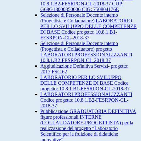
10.8.1.B2-FESRPON-CL-2018-37 CUP:
G68G18000350006 CIG: 750804176E
Selezione di Personale Docente interno
(Progettista e Colladuatore) LABORATORIO
PER LO SVILUPPO DELLE COMPETENZE
DI BASE Codice progetto: 10.8.1.B1-
FESRPON-CL-2018-37
Selezione di Personale Docente interno
(Progettista e Colladuatore) progetto
LABORATORI PROFESSIONALIZZANTI
10.8.1.B2-FESRPON-CL-2018-37
Aggiudicazione Definitiva Servizi- progetto:
2017.FSC.62
LABORATORIO PER LO SVILUPPO
DELLE COMPETENZE DI BASE Codice
progetto: 10.8.1.B1-FESRPON-CL-2018-37
LABORATORI PROFESSIONALIZZANTI
Codice progetto: 10.8.1.B2-FESRPON-CL-
2018-37
Pubblicazione GRADUATORIA DEFINITIVA
figure professionali INTERNE
(COLLAUDATORE-PROGETTISTA) per la
realizzazione del progetto “Laboratorio
Scientifico per la fruizione di didattiche
innovative”