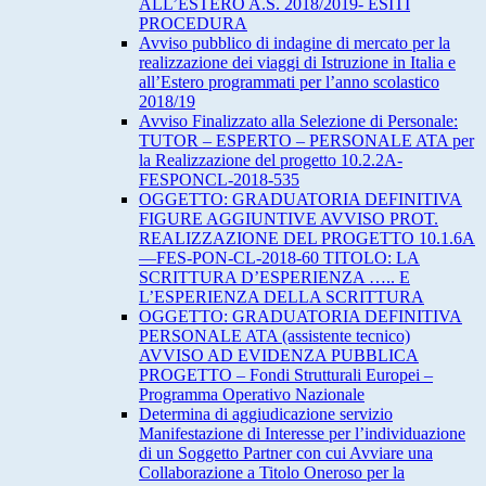
ALL’ESTERO A.S. 2018/2019- ESITI
PROCEDURA
Avviso pubblico di indagine di mercato per la
realizzazione dei viaggi di Istruzione in Italia e
all’Estero programmati per l’anno scolastico
2018/19
Avviso Finalizzato alla Selezione di Personale:
TUTOR – ESPERTO – PERSONALE ATA per
la Realizzazione del progetto 10.2.2A-
FESPONCL-2018-535
OGGETTO: GRADUATORIA DEFINITIVA
FIGURE AGGIUNTIVE AVVISO PROT.
REALIZZAZIONE DEL PROGETTO 10.1.6A
—FES-PON-CL-2018-60 TITOLO: LA
SCRITTURA D’ESPERIENZA ….. E
L’ESPERIENZA DELLA SCRITTURA
OGGETTO: GRADUATORIA DEFINITIVA
PERSONALE ATA (assistente tecnico)
AVVISO AD EVIDENZA PUBBLICA
PROGETTO – Fondi Strutturali Europei –
Programma Operativo Nazionale
Determina di aggiudicazione servizio
Manifestazione di Interesse per l’individuazione
di un Soggetto Partner con cui Avviare una
Collaborazione a Titolo Oneroso per la