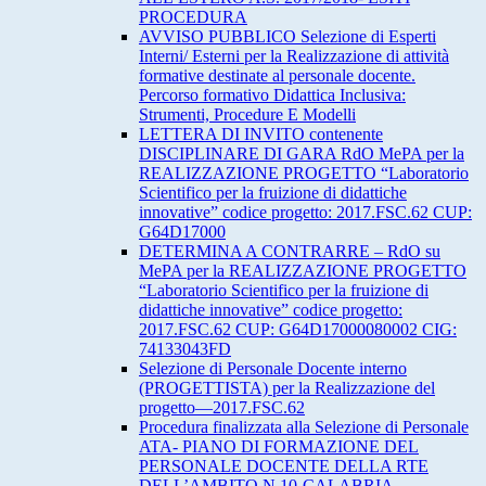
PROCEDURA
AVVISO PUBBLICO Selezione di Esperti
Interni/ Esterni per la Realizzazione di attività
formative destinate al personale docente.
Percorso formativo Didattica Inclusiva:
Strumenti, Procedure E Modelli
LETTERA DI INVITO contenente
DISCIPLINARE DI GARA RdO MePA per la
REALIZZAZIONE PROGETTO “Laboratorio
Scientifico per la fruizione di didattiche
innovative” codice progetto: 2017.FSC.62 CUP:
G64D17000
DETERMINA A CONTRARRE – RdO su
MePA per la REALIZZAZIONE PROGETTO
“Laboratorio Scientifico per la fruizione di
didattiche innovative” codice progetto:
2017.FSC.62 CUP: G64D17000080002 CIG:
74133043FD
Selezione di Personale Docente interno
(PROGETTISTA) per la Realizzazione del
progetto—2017.FSC.62
Procedura finalizzata alla Selezione di Personale
ATA- PIANO DI FORMAZIONE DEL
PERSONALE DOCENTE DELLA RTE
DELL’AMBITO N.10-CALABRIA