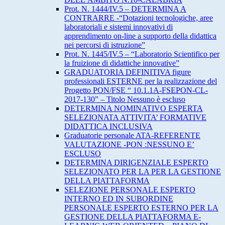
Prot. N. 1444/IV.5 – DETERMINA A
CONTRARRE -“Dotazioni tecnologiche, aree
laboratoriali e sistemi innovativi di
apprendimento on-line a supporto della didattica
nei percorsi di istruzione”
Prot. N. 1445/IV.5 – “Laboratorio Scientifico per
la fruizione di didattiche innovative”
GRADUATORIA DEFINITIVA figure
professionali ESTERNE per la realizzazione del
Progetto PON/FSE “ 10.1.1A-FSEPON-CL-
2017-130” – Titolo Nessuno è escluso
DETERMINA NOMINATIVO ESPERTA
SELEZIONATA ATTIVITA’ FORMATIVE
DIDATTICA INCLUSIVA
Graduatorie personale ATA-REFERENTE
VALUTAZIONE -PON :NESSUNO E’
ESCLUSO
DETERMINA DIRIGENZIALE ESPERTO
SELEZIONATO PER LA PER LA GESTIONE
DELLA PIATTAFORMA
SELEZIONE PERSONALE ESPERTO
INTERNO ED IN SUBORDINE
PERSONALE ESPERTO ESTERNO PER LA
GESTIONE DELLA PIATTAFORMA E-