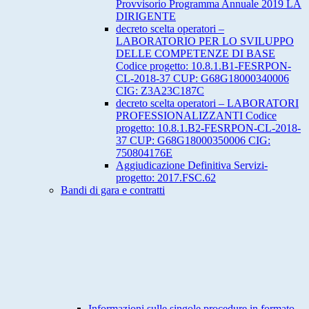
Provvisorio Programma Annuale 2019 LA
DIRIGENTE
decreto scelta operatori –
LABORATORIO PER LO SVILUPPO
DELLE COMPETENZE DI BASE
Codice progetto: 10.8.1.B1-FESRPON-
CL-2018-37 CUP: G68G18000340006
CIG: Z3A23C187C
decreto scelta operatori – LABORATORI
PROFESSIONALIZZANTI Codice
progetto: 10.8.1.B2-FESRPON-CL-2018-
37 CUP: G68G18000350006 CIG:
750804176E
Aggiudicazione Definitiva Servizi-
progetto: 2017.FSC.62
Bandi di gara e contratti
Informazioni sulle singole procedure in formato