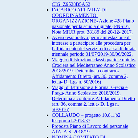
CIG: Z9528B5A52
INCARICO ATTIVITA’ DI
COORDINAMENTO-
ORGANIZZAZIONE- Azione #28 Piano
nazionale per la scuola digitale (PNSD)-
Nota MIUR prot. 38185 del 20-12- 2017.
Avviso esplorativo per manifestazione di
interesse a partecipare alla procedura per
l’affidamento del servizio di cassa di durata
triennale periodo 01/07/2019-30/06/2022.
Viaggio di Istruzione classi quarte e quinte-
Crociera nel Mediterraneo Anno Scolastico
2018/2019. Determina a contrarre-
Affidamento Diretto (art. 36, comma 2,
lett.a- D. Lgs n. 50/2016)
Viaggi di Istruzione a Florina- Grecia e
Praga- Anno Scolastico 2018/2019.
Determina a contrarre-Affidamento Diretto
(art. 36, comma 2, lett.a- D. Lgs n.
50/2016)
COLLAUDO – progetto 10.8.1.b2
fesrpon -cl-2018-37
Proposta Piano di Lavoro del personale
ATA. A.S. 2018/19
NOMINA COMITATO DI