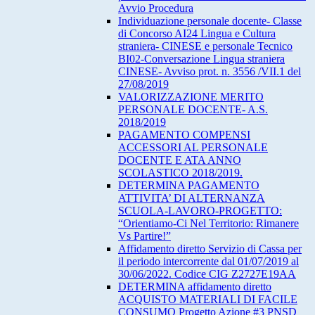
Avvio Procedura
Individuazione personale docente- Classe
di Concorso AI24 Lingua e Cultura
straniera- CINESE e personale Tecnico
BI02-Conversazione Lingua straniera
CINESE- Avviso prot. n. 3556 /VII.1 del
27/08/2019
VALORIZZAZIONE MERITO
PERSONALE DOCENTE- A.S.
2018/2019
PAGAMENTO COMPENSI
ACCESSORI AL PERSONALE
DOCENTE E ATA ANNO
SCOLASTICO 2018/2019.
DETERMINA PAGAMENTO
ATTIVITA’ DI ALTERNANZA
SCUOLA-LAVORO-PROGETTO:
“Orientiamo-Ci Nel Territorio: Rimanere
Vs Partire!”
Affidamento diretto Servizio di Cassa per
il periodo intercorrente dal 01/07/2019 al
30/06/2022. Codice CIG Z2727E19AA
DETERMINA affidamento diretto
ACQUISTO MATERIALI DI FACILE
CONSUMO Progetto Azione #3 PNSD