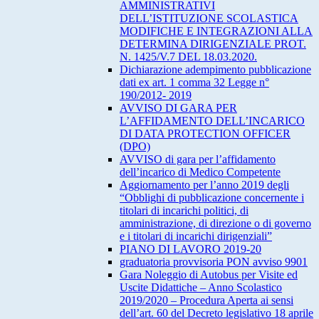
AMMINISTRATIVI
DELL’ISTITUZIONE SCOLASTICA
MODIFICHE E INTEGRAZIONI ALLA
DETERMINA DIRIGENZIALE PROT.
N. 1425/V.7 DEL 18.03.2020.
Dichiarazione adempimento pubblicazione
dati ex art. 1 comma 32 Legge n°
190/2012- 2019
AVVISO DI GARA PER
L’AFFIDAMENTO DELL’INCARICO
DI DATA PROTECTION OFFICER
(DPO)
AVVISO di gara per l’affidamento
dell’incarico di Medico Competente
Aggiornamento per l’anno 2019 degli
“Obblighi di pubblicazione concernente i
titolari di incarichi politici, di
amministrazione, di direzione o di governo
e i titolari di incarichi dirigenziali”
PIANO DI LAVORO 2019-20
graduatoria provvisoria PON avviso 9901
Gara Noleggio di Autobus per Visite ed
Uscite Didattiche – Anno Scolastico
2019/2020 – Procedura Aperta ai sensi
dell’art. 60 del Decreto legislativo 18 aprile