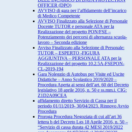
OFFICER (DPO)
AVVISO di gara per l’affidamento dell’incarico
di Medico Competente
AVVISO Finalizzato alla Selezione di Personale
Docente TUTOR e personale ATA per la
Realizzazione del progetto PON/FSE –
Potenziamento dei percorsi di alternanza scuola-
lavoro – Seconda edizione
Avviso Finalizzato alla Selezione di Personale:
TUTOR – ESPERTO -FIGURA
AGGIUNTIVA – PERSONALE ATA per la
Realizzazione del progetto 10.2.5A-FSEPON-
CL-2019-194
Gara Noleggio di Autobus per Visite ed Uscite
Didattiche – Anno Scolastico 2019/2020 –
Procedura Aperta ai sensi dell’art. 60 del Decreto
legislativo 18 aprile 2016, n. 50 e ss.mm.i. CIG:
Z1D2A09CEA
affidamento diretto Servizio di Cassa per il
periodo 01/11/2019- 30/04/2023. Rinnovo Avvio
Procedura
Proroga Procedura Negoziata di cui all’art 36
lettera b del Decreto Lgs 18 Aprile 2016, n. 50 –
“Servizio di cassa durata 42 MESI 2019/2022