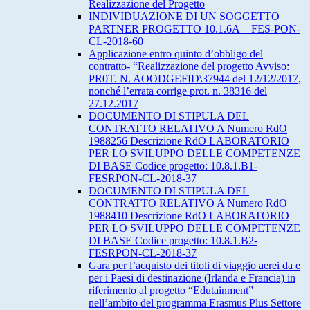
Realizzazione del Progetto
INDIVIDUAZIONE DI UN SOGGETTO
PARTNER PROGETTO 10.1.6A—FES-PON-
CL-2018-60
Applicazione entro quinto d’obbligo del
contratto- “Realizzazione del progetto Avviso:
PR0T. N. AOODGEFID\37944 del 12/12/2017,
nonché l’errata corrige prot. n. 38316 del
27.12.2017
DOCUMENTO DI STIPULA DEL
CONTRATTO RELATIVO A Numero RdO
1988256 Descrizione RdO LABORATORIO
PER LO SVILUPPO DELLE COMPETENZE
DI BASE Codice progetto: 10.8.1.B1-
FESRPON-CL-2018-37
DOCUMENTO DI STIPULA DEL
CONTRATTO RELATIVO A Numero RdO
1988410 Descrizione RdO LABORATORIO
PER LO SVILUPPO DELLE COMPETENZE
DI BASE Codice progetto: 10.8.1.B2-
FESRPON-CL-2018-37
Gara per l’acquisto dei titoli di viaggio aerei da e
per i Paesi di destinazione (Irlanda e Francia) in
riferimento al progetto “Edutainment”
nell’ambito del programma Erasmus Plus Settore