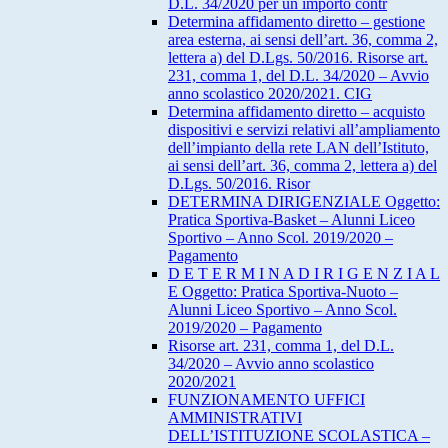
D.L. 34/2020 per un importo contr
Determina affidamento diretto – gestione
area esterna, ai sensi dell’art. 36, comma 2,
lettera a) del D.Lgs. 50/2016. Risorse art.
231, comma 1, del D.L. 34/2020 – Avvio
anno scolastico 2020/2021. CIG
Determina affidamento diretto – acquisto
dispositivi e servizi relativi all’ampliamento
dell’impianto della rete LAN dell’Istituto,
ai sensi dell’art. 36, comma 2, lettera a) del
D.Lgs. 50/2016. Risor
DETERMINA DIRIGENZIALE Oggetto:
Pratica Sportiva-Basket – Alunni Liceo
Sportivo – Anno Scol. 2019/2020 –
Pagamento
D E T E R M I N A D I R I G E N Z I A L
E Oggetto: Pratica Sportiva-Nuoto –
Alunni Liceo Sportivo – Anno Scol.
2019/2020 – Pagamento
Risorse art. 231, comma 1, del D.L.
34/2020 – Avvio anno scolastico
2020/2021
FUNZIONAMENTO UFFICI
AMMINISTRATIVI
DELL’ISTITUZIONE SCOLASTICA –