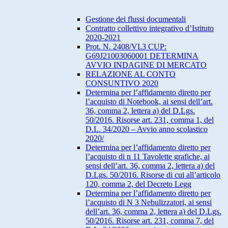
Gestione dei flussi documentali
Contratto collettivo integrativo d’Istituto
2020-2021
Prot. N. 2408/VI.3 CUP:
G69J21003060001 DETERMINA
AVVIO INDAGINE DI MERCATO
RELAZIONE AL CONTO
CONSUNTIVO 2020
Determina per l’affidamento diretto per
l’acquisto di Notebook, ai sensi dell’art.
36, comma 2, lettera a) del D.Lgs.
50/2016. Risorse art. 231, comma 1, del
D.L. 34/2020 – Avvio anno scolastico
2020/
Determina per l’affidamento diretto per
l’acquisto di n 11 Tavolette grafiche, ai
sensi dell’art. 36, comma 2, lettera a) del
D.Lgs. 50/2016. Risorse di cui all’articolo
120, comma 2, del Decreto Legg
Determina per l’affidamento diretto per
l’acquisto di N 3 Nebulizzatori, ai sensi
dell’art. 36, comma 2, lettera a) del D.Lgs.
50/2016. Risorse art. 231, comma 7, del