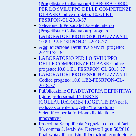
(Progettista e Colladuatore) LABORATORIO
PER LO SVILUPPO DELLE COMPETENZE
DI BASE Codice progetto: 10.8.1.B1-
FESRPON-CL-2018-37
Selezione di Personale Docente interno
(Progettista e Colladuatore) progetto
LABORATORI PROFESSIONALIZZANTI
10.8.1.B2-FESRPON-CL-2018-37
Aggiudicazione Definitiva Servizi- progetto:
2017.FSC.62
LABORATORIO PER LO SVILUPPO
DELLE COMPETENZE DI BASE Codice
progetto: 10.8.1.B1-FESRPON-CL-2018-37
LABORATORI PROFESSIONALIZZANTI
Codice progetto: 10.8.1.B2-FESRPON-CL-
2018-37
Pubblicazione GRADUATORIA DEFINITIVA
figure professionali INTERNE
(COLLAUDATORE-PROGETTISTA) per la
realizzazione del progetto “Laboratorio
Scientifico per la fruizione di didattiche
innovative”
Procedura Semplificata Negoziata di cui all’art.
36, comma 2, lett.b, del Decreto Lgs n.50/2016
finalizzata all’acquisto di Dotazioni tecnologiche