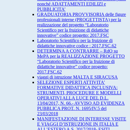
nonché ADATTAMENTI EDILIZI e
PUBBLICITA’
GRADUATORIA PROVVISORIA delle figure
professionali interne (PROGETTISTA) per la
realizzazione del progetto “Laboratorio
Scientifico per la fruizione di didattiche
innovative” codice progetto: 2017.FSC
Laboratorio Scientifico per la fruizione di
didattiche innovative codice : 2017.FSC.62
DETERMINA A CONTRARRE – RdO su
MePA per la REALIZZAZIONE PROGETTO
“Laboratorio Scientifico per la fruizione di
didattiche innovative” codice progetto:
2017.FSC.62
viaggi di istruzione MALTA E SIRACUSA
SELEZIONE ESPERTI ATTIVITA’
FORMATIVE DIDATTICA INCLUSIVA:
STRUMENTI, PROCEDURE E MODELLI
OPERATIVI ALLA LUCE DEL D.L.
13/04/2017, N. 66.- AVVISO AD EVIDENZA
PUBBLICA PROT. N. 1695/IV.5 del
23/03/2018
MANIFESTAZIONE DI INTERESSE VISITE
E VIAGGI D’ISTRUZIONE IN ITALIA E
ALL’ESTERO A.S. 2017/2018- ESITI