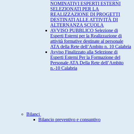
NOMINATIVI ESPERTI ESTERNI
SELEZIONATI PER LA
REALIZZAZIONE DI PROGETTI
DESTINATI ALLE ATTIVITÀ DI
ALTERNANZA SCUOLA
AVVISO PUBBLICO Selezione di
Esperti Esterni per la Realizzazione di
attività formative destinate al personale
ATA della Rete dell’Ambito n. 10 Calabria
Avviso Finalizzato alla Selezione di
Esperti Esterni Per la Formazione del
Personale ATA Della Rete dell’Ambito
n.-10 Calabria
Bilanci
Bilancio preventivo e consuntivo