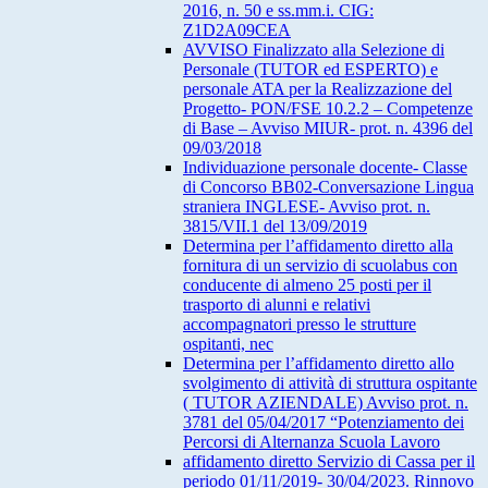
2016, n. 50 e ss.mm.i. CIG:
Z1D2A09CEA
AVVISO Finalizzato alla Selezione di
Personale (TUTOR ed ESPERTO) e
personale ATA per la Realizzazione del
Progetto- PON/FSE 10.2.2 – Competenze
di Base – Avviso MIUR- prot. n. 4396 del
09/03/2018
Individuazione personale docente- Classe
di Concorso BB02-Conversazione Lingua
straniera INGLESE- Avviso prot. n.
3815/VII.1 del 13/09/2019
Determina per l’affidamento diretto alla
fornitura di un servizio di scuolabus con
conducente di almeno 25 posti per il
trasporto di alunni e relativi
accompagnatori presso le strutture
ospitanti, nec
Determina per l’affidamento diretto allo
svolgimento di attività di struttura ospitante
( TUTOR AZIENDALE) Avviso prot. n.
3781 del 05/04/2017 “Potenziamento dei
Percorsi di Alternanza Scuola Lavoro
affidamento diretto Servizio di Cassa per il
periodo 01/11/2019- 30/04/2023. Rinnovo