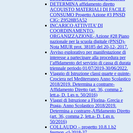
DETERMINA affidamento diretto
ACQUISTO MATERIALI DI FACILE
CONSUMO Progetto Azione #3 PNSD
CIG: Z9528B5A52
INCARICO ATTIVITA’ DI
COORDINAMENTO-
ORGANIZZAZIONE- Azione #28 Piano
nazionale per la scuola digitale (PNSD)-
Nota MIUR prot. 38185 del 20-12- 2017.
Avviso esplorativo per manifestazione di
interesse a partecipare alla procedura per
l’affidamento del servizio di cassa di durata
triennale periodo 01/07/2019-30/06/2022.
Viaggio di Istruzione classi quarte e quinte-
Crociera nel Mediterraneo Anno Scolastico
2018/2019. Determina a contrarre-
Affidamento Diretto (art. 36, comma 2,
lett.a- D. Lgs n. 50/2016)
Viaggi di Istruzione a Florina- Grecia e
Praga- Anno Scolastico 2018/2019.
Determina a contrarre-Affidamento Diretto
(art. 36, comma 2, lett.a- D. Lgs n.
50/2016)
COLLAUDO – progetto 10.8.1.b2
fesrpon -cl-2018-37