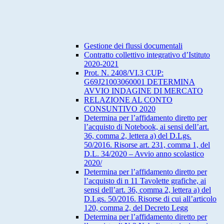
Gestione dei flussi documentali
Contratto collettivo integrativo d’Istituto
2020-2021
Prot. N. 2408/VI.3 CUP:
G69J21003060001 DETERMINA
AVVIO INDAGINE DI MERCATO
RELAZIONE AL CONTO
CONSUNTIVO 2020
Determina per l’affidamento diretto per
l’acquisto di Notebook, ai sensi dell’art.
36, comma 2, lettera a) del D.Lgs.
50/2016. Risorse art. 231, comma 1, del
D.L. 34/2020 – Avvio anno scolastico
2020/
Determina per l’affidamento diretto per
l’acquisto di n 11 Tavolette grafiche, ai
sensi dell’art. 36, comma 2, lettera a) del
D.Lgs. 50/2016. Risorse di cui all’articolo
120, comma 2, del Decreto Legg
Determina per l’affidamento diretto per