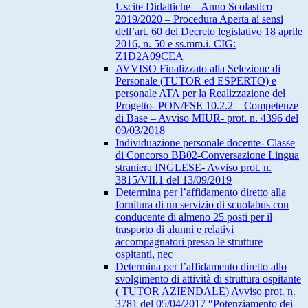
Uscite Didattiche – Anno Scolastico
2019/2020 – Procedura Aperta ai sensi
dell’art. 60 del Decreto legislativo 18 aprile
2016, n. 50 e ss.mm.i. CIG:
Z1D2A09CEA
AVVISO Finalizzato alla Selezione di
Personale (TUTOR ed ESPERTO) e
personale ATA per la Realizzazione del
Progetto- PON/FSE 10.2.2 – Competenze
di Base – Avviso MIUR- prot. n. 4396 del
09/03/2018
Individuazione personale docente- Classe
di Concorso BB02-Conversazione Lingua
straniera INGLESE- Avviso prot. n.
3815/VII.1 del 13/09/2019
Determina per l’affidamento diretto alla
fornitura di un servizio di scuolabus con
conducente di almeno 25 posti per il
trasporto di alunni e relativi
accompagnatori presso le strutture
ospitanti, nec
Determina per l’affidamento diretto allo
svolgimento di attività di struttura ospitante
( TUTOR AZIENDALE) Avviso prot. n.
3781 del 05/04/2017 “Potenziamento dei