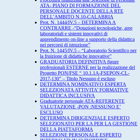
ATA- PIANO DI FORMAZIONE DEL
PERSONALE DOCENTE DELLA RTE
DELL’AMBITO N.10-CALABRIA
Prot. N. 1444/IV.5 – DETERMINA A
CONTRARRE -“Dotazioni tecnologiche, aree
laboratoriali e sistemi innovativi di
apprendimento on-line a supporto della didattica
nei percorsi di istruzione”
Prot. N. 1445/IV.5 – “Laboratorio Scientifico per
la fruizione di didattiche innovative”
GRADUATORIA DEFINITIVA figure
professionali ESTERNE per la realizzazione del
Progetto PON/FSE “ 10.1.1A-FSEPON-CL-
2017-130” – Titolo Nessuno è escluso
DETERMINA NOMINATIVO ESPERTA
SELEZIONATA ATTIVITA’ FORMATIVE
DIDATTICA INCLUSIVA
Graduatorie personale ATA-REFERENTE
VALUTAZIONE -PON :NESSUNO E’
ESCLUSO
DETERMINA DIRIGENZIALE ESPERTO
SELEZIONATO PER LA PER LA GESTIONE
DELLA PIATTAFORMA
SELEZIONE PERSONALE ESPERTO