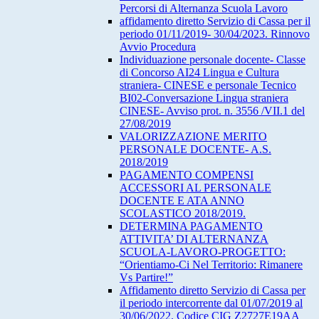
Percorsi di Alternanza Scuola Lavoro
affidamento diretto Servizio di Cassa per il
periodo 01/11/2019- 30/04/2023. Rinnovo
Avvio Procedura
Individuazione personale docente- Classe
di Concorso AI24 Lingua e Cultura
straniera- CINESE e personale Tecnico
BI02-Conversazione Lingua straniera
CINESE- Avviso prot. n. 3556 /VII.1 del
27/08/2019
VALORIZZAZIONE MERITO
PERSONALE DOCENTE- A.S.
2018/2019
PAGAMENTO COMPENSI
ACCESSORI AL PERSONALE
DOCENTE E ATA ANNO
SCOLASTICO 2018/2019.
DETERMINA PAGAMENTO
ATTIVITA’ DI ALTERNANZA
SCUOLA-LAVORO-PROGETTO:
“Orientiamo-Ci Nel Territorio: Rimanere
Vs Partire!”
Affidamento diretto Servizio di Cassa per
il periodo intercorrente dal 01/07/2019 al
30/06/2022. Codice CIG Z2727E19AA