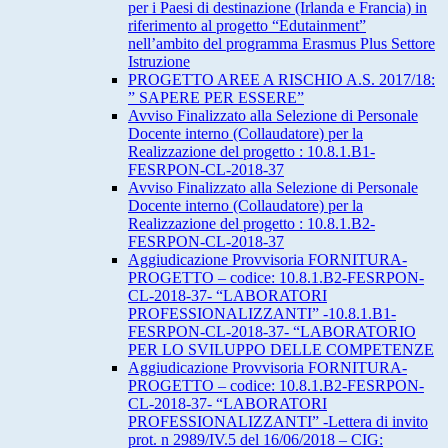
per i Paesi di destinazione (Irlanda e Francia) in
riferimento al progetto “Edutainment”
nell’ambito del programma Erasmus Plus Settore
Istruzione
PROGETTO AREE A RISCHIO A.S. 2017/18:
” SAPERE PER ESSERE”
Avviso Finalizzato alla Selezione di Personale
Docente interno (Collaudatore) per la
Realizzazione del progetto : 10.8.1.B1-
FESRPON-CL-2018-37
Avviso Finalizzato alla Selezione di Personale
Docente interno (Collaudatore) per la
Realizzazione del progetto : 10.8.1.B2-
FESRPON-CL-2018-37
Aggiudicazione Provvisoria FORNITURA-
PROGETTO – codice: 10.8.1.B2-FESRPON-
CL-2018-37- “LABORATORI
PROFESSIONALIZZANTI” -10.8.1.B1-
FESRPON-CL-2018-37- “LABORATORIO
PER LO SVILUPPO DELLE COMPETENZE
Aggiudicazione Provvisoria FORNITURA-
PROGETTO – codice: 10.8.1.B2-FESRPON-
CL-2018-37- “LABORATORI
PROFESSIONALIZZANTI” -Lettera di invito
prot. n 2989/IV.5 del 16/06/2018 – CIG: