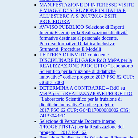
MANIFESTAZIONE DI INTERESSE VISITE
E VIAGGI D’ISTRUZIONE IN ITALIA E
ALL’ESTERO A.S. 2017/2018- ESITI
PROCEDURA
AVVISO PUBBLICO Selezione di Esperti
Interni/ Esterni per la Realizzazione di attività
formative destinate al personale docente.
Percorso formativo Didattica Inclusiva:
Strumenti, Procedure E Modelli
LETTERA DI INVITO contenente
DISCIPLINARE DI GARA RdO MePA per la
REALIZZAZIONE PROGETTO “Laboratorio
Scientifico per la fruizione di didattiche
innovative” codice progetto: 2017.FSC.62 CUP:
G64D17000
DETERMINA A CONTRARRE – RdO su
MePA per la REALIZZAZIONE PROGETTO
“Laboratorio Scientifico per la fruizione di
didattiche innovative” codice progetto:
2017.FSC.62 CUP: G64D17000080002 CIG:
74133043FD
Selezione di Personale Docente interno
(PROGETTISTA) per la Realizzazione del
progetto—2017.FSC.62
Procedura finalizzata alla Selezione di Personale