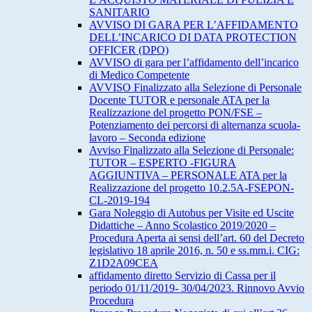
SANITARIO
AVVISO DI GARA PER L’AFFIDAMENTO
DELL’INCARICO DI DATA PROTECTION
OFFICER (DPO)
AVVISO di gara per l’affidamento dell’incarico
di Medico Competente
AVVISO Finalizzato alla Selezione di Personale
Docente TUTOR e personale ATA per la
Realizzazione del progetto PON/FSE –
Potenziamento dei percorsi di alternanza scuola-
lavoro – Seconda edizione
Avviso Finalizzato alla Selezione di Personale:
TUTOR – ESPERTO -FIGURA
AGGIUNTIVA – PERSONALE ATA per la
Realizzazione del progetto 10.2.5A-FSEPON-
CL-2019-194
Gara Noleggio di Autobus per Visite ed Uscite
Didattiche – Anno Scolastico 2019/2020 –
Procedura Aperta ai sensi dell’art. 60 del Decreto
legislativo 18 aprile 2016, n. 50 e ss.mm.i. CIG:
Z1D2A09CEA
affidamento diretto Servizio di Cassa per il
periodo 01/11/2019- 30/04/2023. Rinnovo Avvio
Procedura