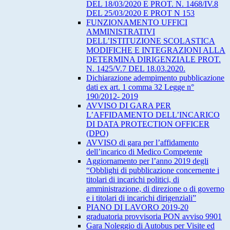
DEL 18/03/2020 E PROT. N. 1468/IV.8
DEL 25/03/2020 E PROT N 153
FUNZIONAMENTO UFFICI
AMMINISTRATIVI
DELL’ISTITUZIONE SCOLASTICA
MODIFICHE E INTEGRAZIONI ALLA
DETERMINA DIRIGENZIALE PROT.
N. 1425/V.7 DEL 18.03.2020.
Dichiarazione adempimento pubblicazione
dati ex art. 1 comma 32 Legge n°
190/2012- 2019
AVVISO DI GARA PER
L’AFFIDAMENTO DELL’INCARICO
DI DATA PROTECTION OFFICER
(DPO)
AVVISO di gara per l’affidamento
dell’incarico di Medico Competente
Aggiornamento per l’anno 2019 degli
“Obblighi di pubblicazione concernente i
titolari di incarichi politici, di
amministrazione, di direzione o di governo
e i titolari di incarichi dirigenziali”
PIANO DI LAVORO 2019-20
graduatoria provvisoria PON avviso 9901
Gara Noleggio di Autobus per Visite ed