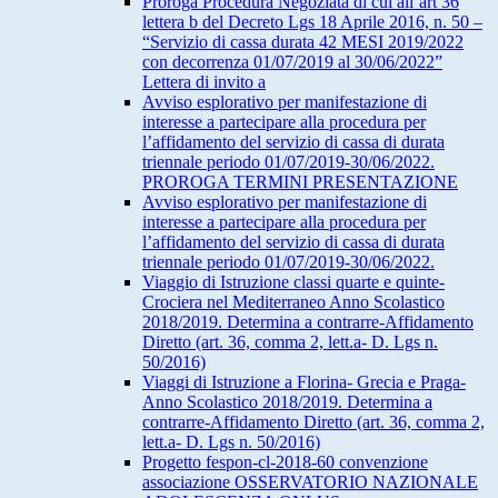
Proroga Procedura Negoziata di cui all’art 36
lettera b del Decreto Lgs 18 Aprile 2016, n. 50 –
“Servizio di cassa durata 42 MESI 2019/2022
con decorrenza 01/07/2019 al 30/06/2022”
Lettera di invito a
Avviso esplorativo per manifestazione di
interesse a partecipare alla procedura per
l’affidamento del servizio di cassa di durata
triennale periodo 01/07/2019-30/06/2022.
PROROGA TERMINI PRESENTAZIONE
Avviso esplorativo per manifestazione di
interesse a partecipare alla procedura per
l’affidamento del servizio di cassa di durata
triennale periodo 01/07/2019-30/06/2022.
Viaggio di Istruzione classi quarte e quinte-
Crociera nel Mediterraneo Anno Scolastico
2018/2019. Determina a contrarre-Affidamento
Diretto (art. 36, comma 2, lett.a- D. Lgs n.
50/2016)
Viaggi di Istruzione a Florina- Grecia e Praga-
Anno Scolastico 2018/2019. Determina a
contrarre-Affidamento Diretto (art. 36, comma 2,
lett.a- D. Lgs n. 50/2016)
Progetto fespon-cl-2018-60 convenzione
associazione OSSERVATORIO NAZIONALE