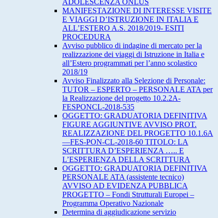
ADOLESCENZA ONLUS
MANIFESTAZIONE DI INTERESSE VISITE
E VIAGGI D’ISTRUZIONE IN ITALIA E
ALL’ESTERO A.S. 2018/2019- ESITI
PROCEDURA
Avviso pubblico di indagine di mercato per la
realizzazione dei viaggi di Istruzione in Italia e
all’Estero programmati per l’anno scolastico
2018/19
Avviso Finalizzato alla Selezione di Personale:
TUTOR – ESPERTO – PERSONALE ATA per
la Realizzazione del progetto 10.2.2A-
FESPONCL-2018-535
OGGETTO: GRADUATORIA DEFINITIVA
FIGURE AGGIUNTIVE AVVISO PROT.
REALIZZAZIONE DEL PROGETTO 10.1.6A
—FES-PON-CL-2018-60 TITOLO: LA
SCRITTURA D’ESPERIENZA ….. E
L’ESPERIENZA DELLA SCRITTURA
OGGETTO: GRADUATORIA DEFINITIVA
PERSONALE ATA (assistente tecnico)
AVVISO AD EVIDENZA PUBBLICA
PROGETTO – Fondi Strutturali Europei –
Programma Operativo Nazionale
Determina di aggiudicazione servizio