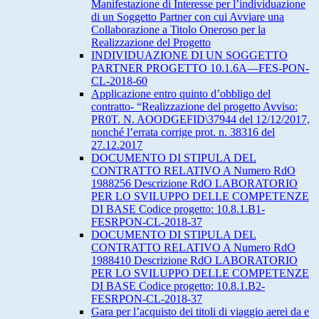
Manifestazione di Interesse per l’individuazione
di un Soggetto Partner con cui Avviare una
Collaborazione a Titolo Oneroso per la
Realizzazione del Progetto
INDIVIDUAZIONE DI UN SOGGETTO
PARTNER PROGETTO 10.1.6A—FES-PON-
CL-2018-60
Applicazione entro quinto d’obbligo del
contratto- “Realizzazione del progetto Avviso:
PR0T. N. AOODGEFID\37944 del 12/12/2017,
nonché l’errata corrige prot. n. 38316 del
27.12.2017
DOCUMENTO DI STIPULA DEL
CONTRATTO RELATIVO A Numero RdO
1988256 Descrizione RdO LABORATORIO
PER LO SVILUPPO DELLE COMPETENZE
DI BASE Codice progetto: 10.8.1.B1-
FESRPON-CL-2018-37
DOCUMENTO DI STIPULA DEL
CONTRATTO RELATIVO A Numero RdO
1988410 Descrizione RdO LABORATORIO
PER LO SVILUPPO DELLE COMPETENZE
DI BASE Codice progetto: 10.8.1.B2-
FESRPON-CL-2018-37
Gara per l’acquisto dei titoli di viaggio aerei da e