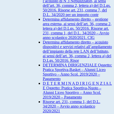
l’acquisto di N 3 Nebulizzatori, ai sensi
dell’art. 36, comma 2, lettera a) del D.Lgs.
50/2016. Risorse art. 231, comma 7, del
D.L. 34/2020 per un importo contr
Determina affidamento diretto – gestione
area esterna, ai sensi dell’art. 36, comma 2,
lettera a) del D.Lgs. 50/2016. Risorse art.
231, comma 1, del D.L. 34/2020 – Avvio
anno scolastico 2020/2021. CIG
Determina affidamento diretto – acquisto
dispositivi e servizi relativi all’ampliamento
dell’impianto della rete LAN dell’Istituto,
ai sensi dell’art. 36, comma 2, lettera a) del
D.Lgs. 50/2016. Risor
DETERMINA DIRIGENZIALE Oggetto:
Pratica Sportiva-Basket – Alunni Liceo
Sportivo – Anno Scol. 2019/2020 –
Pagamento
D E T E R M I N A D I R I G E N Z I A L
E Oggetto: Pratica Sportiva-Nuoto –
Alunni Liceo Sportivo – Anno Scol.
2019/2020 – Pagamento
Risorse art. 231, comma 1, del D.L.
34/2020 – Avvio anno scolastico
2020/2021