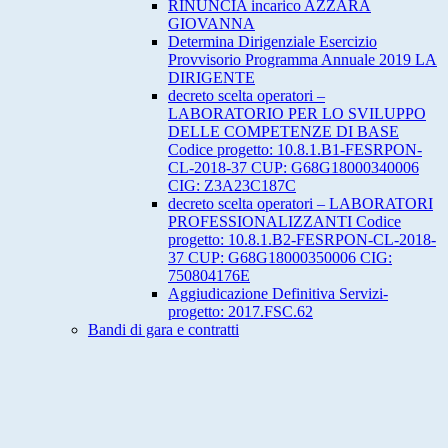
RINUNCIA incarico AZZARA
GIOVANNA
Determina Dirigenziale Esercizio
Provvisorio Programma Annuale 2019 LA
DIRIGENTE
decreto scelta operatori –
LABORATORIO PER LO SVILUPPO
DELLE COMPETENZE DI BASE
Codice progetto: 10.8.1.B1-FESRPON-
CL-2018-37 CUP: G68G18000340006
CIG: Z3A23C187C
decreto scelta operatori – LABORATORI
PROFESSIONALIZZANTI Codice
progetto: 10.8.1.B2-FESRPON-CL-2018-
37 CUP: G68G18000350006 CIG:
750804176E
Aggiudicazione Definitiva Servizi-
progetto: 2017.FSC.62
Bandi di gara e contratti