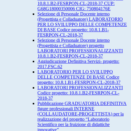
10.8.1.B2-FESRPON-CL-2018-37 CUP:
G68G18000350006 CIG: 750804176E
Selezione di Personale Docente interno
(Progettista e Colladuatore) LABORATORIO
PER LO SVILUPPO DELLE COMPETENZE
DI BASE Codice progetto: 10.8.1.B1-
FESRPON-CL-2018-37
Selezione di Personale Docente interno
(Progettista e Colladuatore) progetto
LABORATORI PROFESSIONALIZZANTI
10.8.1.B2-FESRPON-CL-2018-37
Aggiudicazione Definitiva Servizi- progetto:
2017.FSC.62
LABORATORIO PER LO SVILUPPO
DELLE COMPETENZE DI BASE Codice
progetto: 10.8.1.B1-FESRPON-CL-2018-37
LABORATORI PROFESSIONALIZZANTI
Codice progetto: 10.8.1.B2-FESRPON-CL-
2018-37
Pubblicazione GRADUATORIA DEFINITIVA
figure professionali INTERNE
(COLLAUDATORE-PROGETTISTA) per la
realizzazione del progetto “Laboratorio
Scientifico per la fruizione di didattiche
innovative”