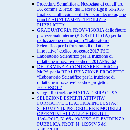
Procedura Semplificata Negoziata di cui all’art.
36, comma 2, lett.b, del Decreto Lgs n.50/2016
finalizzata all’acquisto di Dotazioni tecnologiche
nonché ADATTAMENTI EDILIZI e
PUBBLICITA’
GRADUATORIA PROVVISORIA delle figure
professionali interne (PROGETTISTA) per la
realizzazione del progetto “Laboratorio
Scientifico per la fruizione di didattiche
innovative” codice progetto: 2017.FSC
Laboratorio Scientifico per la fruizione di
didattiche innovative codice : 2017.FSC.62
DETERMINA A CONTRARRE – RdO su
MePA per la REALIZZAZIONE PROGETTO
“Laboratorio Scientifico per la fruizione di
didattiche innovative” codice progetto:
2017.FSC.62
viaggi di istruzione MALTA E SIRACUSA
SELEZIONE ESPERTI ATTIVITA’
FORMATIVE DIDATTICA INCLUSIVA:
STRUMENTI, PROCEDURE E MODELLI
OPERATIVI ALLA LUCE DEL D.L.
13/04/2017, N. 66.- AVVISO AD EVIDENZA
PUBBLICA PROT. N. 1695/IV.5 del
23/03/2018