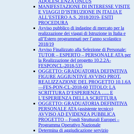
ADOLESCENZA ONLUS
MANIFESTAZIONE DI INTERESSE VISITE
E VIAGGI D’ISTRUZIONE IN ITALIA E
ALL’ESTERO A.S. 2018/2019- ESITI
PROCEDURA
Avviso pubblico di indagine di mercato per la
realizzazione dei viaggi di Istruzione in Italia e
all’Estero programmati per l’anno scolastico
2018/19
Avviso Finalizzato alla Selezione di Personale:
TUTOR – ESPERTO – PERSONALE ATA per
la Realizzazione del progetto 10.2.2A-
FESPONCL-2018-535
OGGETTO: GRADUATORIA DEFINITIVA
FIGURE AGGIUNTIVE AVVISO PROT.
REALIZZAZIONE DEL PROGETTO 10.1.6A
—FES-PON-CL-2018-60 TITOLO: LA
SCRITTURA D’ESPERIENZA ….. E
L’ESPERIENZA DELLA SCRITTURA
OGGETTO: GRADUATORIA DEFINITIVA
PERSONALE ATA (assistente tecnico)
AVVISO AD EVIDENZA PUBBLICA
PROGETTO – Fondi Strutturali Europei –
Programma Operativo Nazionale
Determina di aggiudicazione servizio