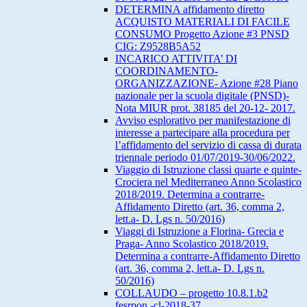
DETERMINA affidamento diretto
ACQUISTO MATERIALI DI FACILE
CONSUMO Progetto Azione #3 PNSD
CIG: Z9528B5A52
INCARICO ATTIVITA’ DI
COORDINAMENTO-
ORGANIZZAZIONE- Azione #28 Piano
nazionale per la scuola digitale (PNSD)-
Nota MIUR prot. 38185 del 20-12- 2017.
Avviso esplorativo per manifestazione di
interesse a partecipare alla procedura per
l’affidamento del servizio di cassa di durata
triennale periodo 01/07/2019-30/06/2022.
Viaggio di Istruzione classi quarte e quinte-
Crociera nel Mediterraneo Anno Scolastico
2018/2019. Determina a contrarre-
Affidamento Diretto (art. 36, comma 2,
lett.a- D. Lgs n. 50/2016)
Viaggi di Istruzione a Florina- Grecia e
Praga- Anno Scolastico 2018/2019.
Determina a contrarre-Affidamento Diretto
(art. 36, comma 2, lett.a- D. Lgs n.
50/2016)
COLLAUDO – progetto 10.8.1.b2
fesrpon -cl-2018-37