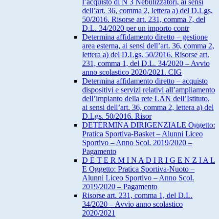
l’acquisto di N 3 Nebulizzatori, ai sensi
dell’art. 36, comma 2, lettera a) del D.Lgs.
50/2016. Risorse art. 231, comma 7, del
D.L. 34/2020 per un importo contr
Determina affidamento diretto – gestione
area esterna, ai sensi dell’art. 36, comma 2,
lettera a) del D.Lgs. 50/2016. Risorse art.
231, comma 1, del D.L. 34/2020 – Avvio
anno scolastico 2020/2021. CIG
Determina affidamento diretto – acquisto
dispositivi e servizi relativi all’ampliamento
dell’impianto della rete LAN dell’Istituto,
ai sensi dell’art. 36, comma 2, lettera a) del
D.Lgs. 50/2016. Risor
DETERMINA DIRIGENZIALE Oggetto:
Pratica Sportiva-Basket – Alunni Liceo
Sportivo – Anno Scol. 2019/2020 –
Pagamento
D E T E R M I N A D I R I G E N Z I A L
E Oggetto: Pratica Sportiva-Nuoto –
Alunni Liceo Sportivo – Anno Scol.
2019/2020 – Pagamento
Risorse art. 231, comma 1, del D.L.
34/2020 – Avvio anno scolastico
2020/2021