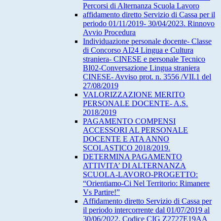
Percorsi di Alternanza Scuola Lavoro
affidamento diretto Servizio di Cassa per il
periodo 01/11/2019- 30/04/2023. Rinnovo
Avvio Procedura
Individuazione personale docente- Classe
di Concorso AI24 Lingua e Cultura
straniera- CINESE e personale Tecnico
BI02-Conversazione Lingua straniera
CINESE- Avviso prot. n. 3556 /VII.1 del
27/08/2019
VALORIZZAZIONE MERITO
PERSONALE DOCENTE- A.S.
2018/2019
PAGAMENTO COMPENSI
ACCESSORI AL PERSONALE
DOCENTE E ATA ANNO
SCOLASTICO 2018/2019.
DETERMINA PAGAMENTO
ATTIVITA’ DI ALTERNANZA
SCUOLA-LAVORO-PROGETTO:
“Orientiamo-Ci Nel Territorio: Rimanere
Vs Partire!”
Affidamento diretto Servizio di Cassa per
il periodo intercorrente dal 01/07/2019 al
30/06/2022. Codice CIG Z2727E19AA