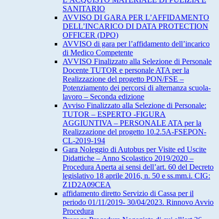
SANITARIO
AVVISO DI GARA PER L’AFFIDAMENTO
DELL’INCARICO DI DATA PROTECTION
OFFICER (DPO)
AVVISO di gara per l’affidamento dell’incarico
di Medico Competente
AVVISO Finalizzato alla Selezione di Personale
Docente TUTOR e personale ATA per la
Realizzazione del progetto PON/FSE –
Potenziamento dei percorsi di alternanza scuola-
lavoro – Seconda edizione
Avviso Finalizzato alla Selezione di Personale:
TUTOR – ESPERTO -FIGURA
AGGIUNTIVA – PERSONALE ATA per la
Realizzazione del progetto 10.2.5A-FSEPON-
CL-2019-194
Gara Noleggio di Autobus per Visite ed Uscite
Didattiche – Anno Scolastico 2019/2020 –
Procedura Aperta ai sensi dell’art. 60 del Decreto
legislativo 18 aprile 2016, n. 50 e ss.mm.i. CIG:
Z1D2A09CEA
affidamento diretto Servizio di Cassa per il
periodo 01/11/2019- 30/04/2023. Rinnovo Avvio
Procedura