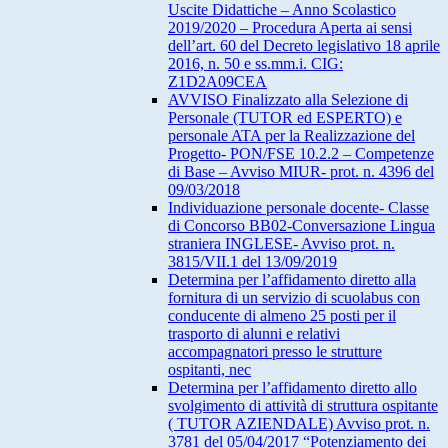
Uscite Didattiche – Anno Scolastico
2019/2020 – Procedura Aperta ai sensi
dell’art. 60 del Decreto legislativo 18 aprile
2016, n. 50 e ss.mm.i. CIG:
Z1D2A09CEA
AVVISO Finalizzato alla Selezione di
Personale (TUTOR ed ESPERTO) e
personale ATA per la Realizzazione del
Progetto- PON/FSE 10.2.2 – Competenze
di Base – Avviso MIUR- prot. n. 4396 del
09/03/2018
Individuazione personale docente- Classe
di Concorso BB02-Conversazione Lingua
straniera INGLESE- Avviso prot. n.
3815/VII.1 del 13/09/2019
Determina per l’affidamento diretto alla
fornitura di un servizio di scuolabus con
conducente di almeno 25 posti per il
trasporto di alunni e relativi
accompagnatori presso le strutture
ospitanti, nec
Determina per l’affidamento diretto allo
svolgimento di attività di struttura ospitante
( TUTOR AZIENDALE) Avviso prot. n.
3781 del 05/04/2017 “Potenziamento dei