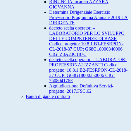
RINUNCIA incarico AZZARA
GIOVANNA
Determina Dirigenziale Esercizio
Provvisorio Programma Annuale 2019 LA
DIRIGENTE
decreto scelta operatori –
LABORATORIO PER LO SVILUPPO
DELLE COMPETENZE DI BASE
Codice progetto: 10.8.1.B1-FESRPON-
CL-2018-37 CUP: G68G18000340006
CIG: Z3A23C187C
decreto scelta operatori – LABORATORI
PROFESSIONALIZZANTI Codice
progetto: 10.8.1.B2-FESRPON-CL-2018-
37 CUP: G68G18000350006 CIG:
750804176E
Aggiudicazione Definitiva Servizi-
progetto: 2017.FSC.62
Bandi di gara e contratti