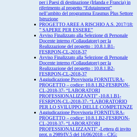
per i Paesi di destinazione (Irlanda e Francia) in
riferimento al progetto “Edutainment”
nell’ambito del programma Erasmus Plus Settore
Istruzione
PROGETTO AREE A RISCHIO A.S. 2017/18:
” SAPERE PER ESSERE”
Avviso Finalizzato alla Selezione di Personale
Docente interno (Collaudatore) per la
Realizzazione del progetto : 10.8.1.B1-
FESRPON-CL-2018-37
Avviso Finalizzato alla Selezione di Personale
Docente interno (Collaudatore) per la
Realizzazione del progetto : 10.8.1.B2-
FESRPON-CL-2018-37
Aggiudicazione Provvisoria FORNITURA-
PROGETTO – codice: 10.8.1.B2-FESRPON-
CL-2018-37- “LABORATORI
PROFESSIONALIZZANTI” -10.8.1.B1-
FESRPON-CL-2018-37- “LABORATORIO
PER LO SVILUPPO DELLE COMPETENZE
Aggiudicazione Provvisoria FORNITURA-
PROGETTO – codice: 10.8.1.B2-FESRPON-
CL-2018-37- “LABORATORI
PROFESSIONALIZZANTI” -Lettera di invito
prot. n 2989/IV.5 del 16/06/2018 – CIG: