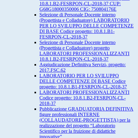
10.8.1.B2-FESRPON-CL-2018-37 CUP:
G68G18000350006 CIG: 750804176E
Selezione di Personale Docente interno
(Progettista e Colladuatore) LABORATORIO
PER LO SVILUPPO DELLE COMPETENZE
DI BASE Codice progetto: 10.8.1.B1-
FESRPON-CL-2018-37
Selezione di Personale Docente interno
(Progettista e Colladuatore) progetto
LABORATORI PROFESSIONALIZZANTI
10.8.1.B2-FESRPON-CL-2018-37
Aggiudicazione Definitiva Servizi- progetto:
2017.FSC.62
LABORATORIO PER LO SVILUPPO
DELLE COMPETENZE DI BASE Codice
progetto: 10.8.1.B1-FESRPON-CL-2018-37
LABORATORI PROFESSIONALIZZANTI
Codice progetto: 10.8.1.B2-FESRPON-CL-
2018-37
Pubblicazione GRADUATORIA DEFINITIVA
figure professionali INTERNE
(COLLAUDATORE-PROGETTISTA) per la
realizzazione del progetto “Laboratorio
Scientifico per la fruizione di didattiche
innovative”