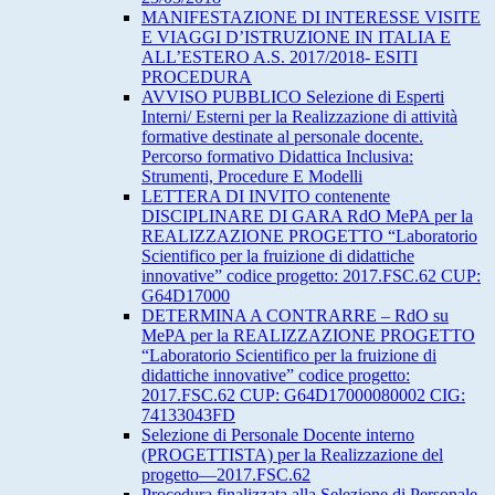
MANIFESTAZIONE DI INTERESSE VISITE
E VIAGGI D’ISTRUZIONE IN ITALIA E
ALL’ESTERO A.S. 2017/2018- ESITI
PROCEDURA
AVVISO PUBBLICO Selezione di Esperti
Interni/ Esterni per la Realizzazione di attività
formative destinate al personale docente.
Percorso formativo Didattica Inclusiva:
Strumenti, Procedure E Modelli
LETTERA DI INVITO contenente
DISCIPLINARE DI GARA RdO MePA per la
REALIZZAZIONE PROGETTO “Laboratorio
Scientifico per la fruizione di didattiche
innovative” codice progetto: 2017.FSC.62 CUP:
G64D17000
DETERMINA A CONTRARRE – RdO su
MePA per la REALIZZAZIONE PROGETTO
“Laboratorio Scientifico per la fruizione di
didattiche innovative” codice progetto:
2017.FSC.62 CUP: G64D17000080002 CIG:
74133043FD
Selezione di Personale Docente interno
(PROGETTISTA) per la Realizzazione del
progetto—2017.FSC.62
Procedura finalizzata alla Selezione di Personale