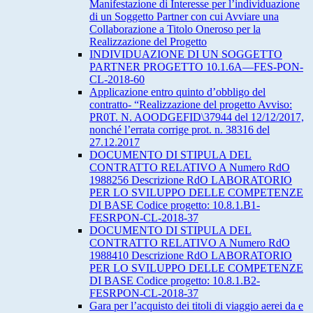
Manifestazione di Interesse per l’individuazione
di un Soggetto Partner con cui Avviare una
Collaborazione a Titolo Oneroso per la
Realizzazione del Progetto
INDIVIDUAZIONE DI UN SOGGETTO
PARTNER PROGETTO 10.1.6A—FES-PON-
CL-2018-60
Applicazione entro quinto d’obbligo del
contratto- “Realizzazione del progetto Avviso:
PR0T. N. AOODGEFID\37944 del 12/12/2017,
nonché l’errata corrige prot. n. 38316 del
27.12.2017
DOCUMENTO DI STIPULA DEL
CONTRATTO RELATIVO A Numero RdO
1988256 Descrizione RdO LABORATORIO
PER LO SVILUPPO DELLE COMPETENZE
DI BASE Codice progetto: 10.8.1.B1-
FESRPON-CL-2018-37
DOCUMENTO DI STIPULA DEL
CONTRATTO RELATIVO A Numero RdO
1988410 Descrizione RdO LABORATORIO
PER LO SVILUPPO DELLE COMPETENZE
DI BASE Codice progetto: 10.8.1.B2-
FESRPON-CL-2018-37
Gara per l’acquisto dei titoli di viaggio aerei da e