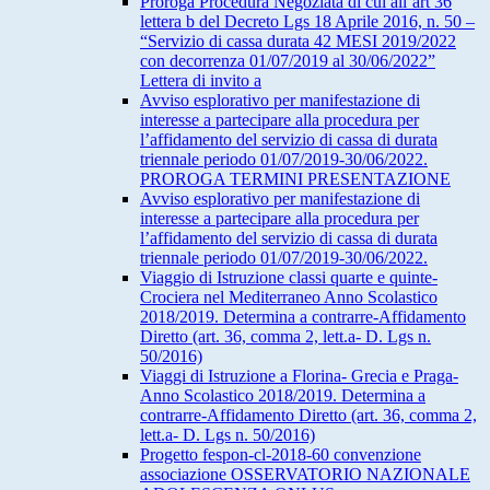
Proroga Procedura Negoziata di cui all’art 36
lettera b del Decreto Lgs 18 Aprile 2016, n. 50 –
“Servizio di cassa durata 42 MESI 2019/2022
con decorrenza 01/07/2019 al 30/06/2022”
Lettera di invito a
Avviso esplorativo per manifestazione di
interesse a partecipare alla procedura per
l’affidamento del servizio di cassa di durata
triennale periodo 01/07/2019-30/06/2022.
PROROGA TERMINI PRESENTAZIONE
Avviso esplorativo per manifestazione di
interesse a partecipare alla procedura per
l’affidamento del servizio di cassa di durata
triennale periodo 01/07/2019-30/06/2022.
Viaggio di Istruzione classi quarte e quinte-
Crociera nel Mediterraneo Anno Scolastico
2018/2019. Determina a contrarre-Affidamento
Diretto (art. 36, comma 2, lett.a- D. Lgs n.
50/2016)
Viaggi di Istruzione a Florina- Grecia e Praga-
Anno Scolastico 2018/2019. Determina a
contrarre-Affidamento Diretto (art. 36, comma 2,
lett.a- D. Lgs n. 50/2016)
Progetto fespon-cl-2018-60 convenzione
associazione OSSERVATORIO NAZIONALE