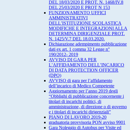
DEL 18/03/2020 E PROT. N. 1468/IV.8
DEL 25/03/2020 E PROT N 153
FUNZIONAMENTO UFFICI
AMMINISTRATIVI
DELL’ISTITUZIONE SCOLASTICA
MODIFICHE E INTEGRAZIONI ALLA
DETERMINA DIRIGENZIALE PROT.
N. 1425/V.7 DEL 18.03.2020.
Dichiarazione adempimento pubblicazione
dati ex art. 1 comma 32 Legge n°
190/2012- 2019
AVVISO DI GARA PER
L’AFFIDAMENTO DELL’INCARICO
DI DATA PROTECTION OFFICER
(DPO)
AVVISO di gara per l’affidamento
dell’incarico di Medico Competente
Aggiornamento per l’anno 2019 degli
“Obblighi di pubblicazione concernente i
titolari di incarichi politici, di
amministrazione, di direzione o di governo
e i titolari di incarichi dirigenziali”
PIANO DI LAVORO 2019-20
graduatoria provvisoria PON avviso 9901
Gara Noleggio di Autobus per Visite ed