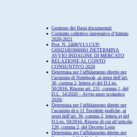
Gestione dei flussi documentali
Contratto collettivo integrativo d’Istituto
2020-2021
Prot. N. 2408/VI.3 CUP:
G69J21003060001 DETERMINA
AVVIO INDAGINE DI MERCATO
RELAZIONE AL CONTO
CONSUNTIVO 2020
Determina per l’affidamento diretto per
l’acquisto di Notebook, ai sensi dell’art.
36, comma 2, lettera a) del D.Lgs.
50/2016. Risorse art. 231, comma 1, del
D.L. 34/2020 – Avvio anno scolastico
2020/
Determina per l’affidamento diretto per
l’acquisto di n 11 Tavolette grafiche, ai
sensi dell’art. 36, comma 2, lettera a) del
D.Lgs. 50/2016. Risorse di cui all’articolo
120, comma 2, del Decreto Legg
Determina per l’affidamento diretto per