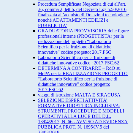
Procedura Semplificata Negoziata di cui all’art.
36, comma 2, lett.b, del Decreto Lgs n.50/2016
finalizzata all’acquisto di Dotazioni tecnologiche
nonché ADATTAMENTI EDILIZI e
PUBBLICITA’
GRADUATORIA PROVVISORIA delle figure
professionali interne (PROGETTISTA) per la
realizzazione del progetto “Laboratorio
Scientifico per la fruizione di didattiche
innovative” codice progetto: 2017.FSC
Laboratorio Scientifico per la fruizione di
didattiche innovative codice : 2017.FSC.62
DETERMINA A CONTRARRE – RdO su
MePA per la REALIZZAZIONE PROGETTO
“Laboratorio Scientifico per la fruizione di
didattiche innovative” codice progetto:
2017.FSC.62
viaggi di istruzione MALTA E SIRACUSA
SELEZIONE ESPERTI ATTIVITA’
FORMATIVE DIDATTICA INCLUSIVA:
STRUMENTI, PROCEDURE E MODELLI
OPERATIVI ALLA LUCE DEL D.L.
13/04/2017, N. 66.- AVVISO AD EVIDENZA
PUBBLICA PROT. N. 1695/IV.5 del
23/03/2018