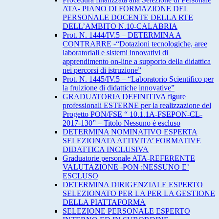
ATA- PIANO DI FORMAZIONE DEL
PERSONALE DOCENTE DELLA RTE
DELL’AMBITO N.10-CALABRIA
Prot. N. 1444/IV.5 – DETERMINA A
CONTRARRE -“Dotazioni tecnologiche, aree
laboratoriali e sistemi innovativi di
apprendimento on-line a supporto della didattica
nei percorsi di istruzione”
Prot. N. 1445/IV.5 – “Laboratorio Scientifico per
la fruizione di didattiche innovative”
GRADUATORIA DEFINITIVA figure
professionali ESTERNE per la realizzazione del
Progetto PON/FSE “ 10.1.1A-FSEPON-CL-
2017-130” – Titolo Nessuno è escluso
DETERMINA NOMINATIVO ESPERTA
SELEZIONATA ATTIVITA’ FORMATIVE
DIDATTICA INCLUSIVA
Graduatorie personale ATA-REFERENTE
VALUTAZIONE -PON :NESSUNO E’
ESCLUSO
DETERMINA DIRIGENZIALE ESPERTO
SELEZIONATO PER LA PER LA GESTIONE
DELLA PIATTAFORMA
SELEZIONE PERSONALE ESPERTO