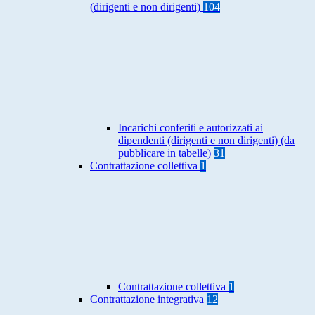
(dirigenti e non dirigenti)
104
Incarichi conferiti e autorizzati ai
dipendenti (dirigenti e non dirigenti) (da
pubblicare in tabelle)
31
Contrattazione collettiva
1
Contrattazione collettiva
1
Contrattazione integrativa
12