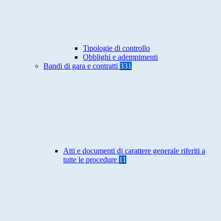
Tipologie di controllo
Obblighi e adempimenti
Bandi di gara e contratti
331
Atti e documenti di carattere generale riferiti a
tutte le procedure
11