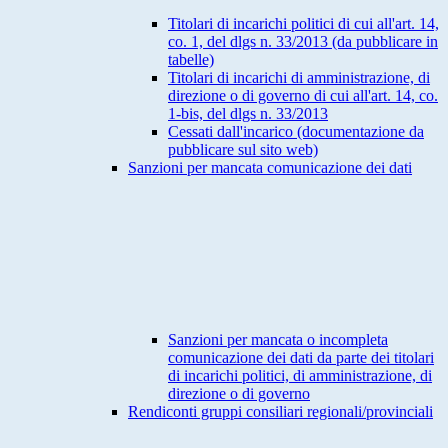
Titolari di incarichi politici di cui all'art. 14,
co. 1, del dlgs n. 33/2013 (da pubblicare in
tabelle)
Titolari di incarichi di amministrazione, di
direzione o di governo di cui all'art. 14, co.
1-bis, del dlgs n. 33/2013
Cessati dall'incarico (documentazione da
pubblicare sul sito web)
Sanzioni per mancata comunicazione dei dati
Sanzioni per mancata o incompleta
comunicazione dei dati da parte dei titolari
di incarichi politici, di amministrazione, di
direzione o di governo
Rendiconti gruppi consiliari regionali/provinciali