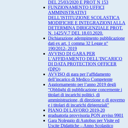
DEL 25/03/2020 E PROT N 153
FUNZIONAMENTO UFFICI
AMMINISTRATIVI
DELL’ISTITUZIONE SCOLASTICA
MODIFICHE E INTEGRAZIONI ALLA
DETERMINA DIRIGENZIALE PROT.
N. 1425/V.7 DEL 18.03.2020.
Dichiarazione adempimento pubblicazione
dati ex art. 1 comma 32 Legge n°
190/2012- 2019
AVVISO DI GARA PER
L’AFFIDAMENTO DELL’INCARICO
DI DATA PROTECTION OFFICER
(DPO)
AVVISO di gara per l’affidamento
dell’incarico di Medico Competente
Aggiornamento per l’anno 2019 degli
“Obblighi di pubblicazione concernente i
titolari di incarichi politici, di
amministrazione, di direzione o di governo
e i titolari di incarichi dirigenziali”
PIANO DI LAVORO 2019-20
graduatoria provvisoria PON avviso 9901
Gara Noleggio di Autobus per Visite ed
Uscite Didattiche – Anno Scolastico