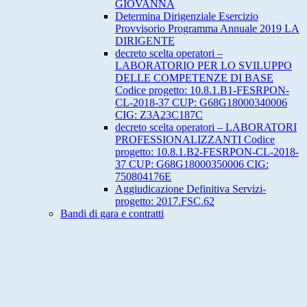
GIOVANNA
Determina Dirigenziale Esercizio
Provvisorio Programma Annuale 2019 LA
DIRIGENTE
decreto scelta operatori –
LABORATORIO PER LO SVILUPPO
DELLE COMPETENZE DI BASE
Codice progetto: 10.8.1.B1-FESRPON-
CL-2018-37 CUP: G68G18000340006
CIG: Z3A23C187C
decreto scelta operatori – LABORATORI
PROFESSIONALIZZANTI Codice
progetto: 10.8.1.B2-FESRPON-CL-2018-
37 CUP: G68G18000350006 CIG:
750804176E
Aggiudicazione Definitiva Servizi-
progetto: 2017.FSC.62
Bandi di gara e contratti