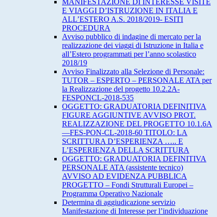
MANIFESTAZIONE DI INTERESSE VISITE
E VIAGGI D’ISTRUZIONE IN ITALIA E
ALL’ESTERO A.S. 2018/2019- ESITI
PROCEDURA
Avviso pubblico di indagine di mercato per la
realizzazione dei viaggi di Istruzione in Italia e
all’Estero programmati per l’anno scolastico
2018/19
Avviso Finalizzato alla Selezione di Personale:
TUTOR – ESPERTO – PERSONALE ATA per
la Realizzazione del progetto 10.2.2A-
FESPONCL-2018-535
OGGETTO: GRADUATORIA DEFINITIVA
FIGURE AGGIUNTIVE AVVISO PROT.
REALIZZAZIONE DEL PROGETTO 10.1.6A
—FES-PON-CL-2018-60 TITOLO: LA
SCRITTURA D’ESPERIENZA ….. E
L’ESPERIENZA DELLA SCRITTURA
OGGETTO: GRADUATORIA DEFINITIVA
PERSONALE ATA (assistente tecnico)
AVVISO AD EVIDENZA PUBBLICA
PROGETTO – Fondi Strutturali Europei –
Programma Operativo Nazionale
Determina di aggiudicazione servizio
Manifestazione di Interesse per l’individuazione