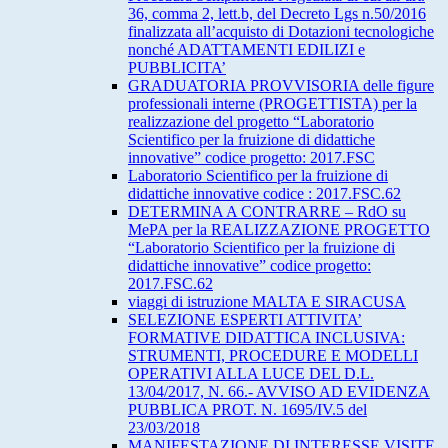
36, comma 2, lett.b, del Decreto Lgs n.50/2016
finalizzata all’acquisto di Dotazioni tecnologiche
nonché ADATTAMENTI EDILIZI e
PUBBLICITA’
GRADUATORIA PROVVISORIA delle figure
professionali interne (PROGETTISTA) per la
realizzazione del progetto “Laboratorio
Scientifico per la fruizione di didattiche
innovative” codice progetto: 2017.FSC
Laboratorio Scientifico per la fruizione di
didattiche innovative codice : 2017.FSC.62
DETERMINA A CONTRARRE – RdO su
MePA per la REALIZZAZIONE PROGETTO
“Laboratorio Scientifico per la fruizione di
didattiche innovative” codice progetto:
2017.FSC.62
viaggi di istruzione MALTA E SIRACUSA
SELEZIONE ESPERTI ATTIVITA’
FORMATIVE DIDATTICA INCLUSIVA:
STRUMENTI, PROCEDURE E MODELLI
OPERATIVI ALLA LUCE DEL D.L.
13/04/2017, N. 66.- AVVISO AD EVIDENZA
PUBBLICA PROT. N. 1695/IV.5 del
23/03/2018
MANIFESTAZIONE DI INTERESSE VISITE