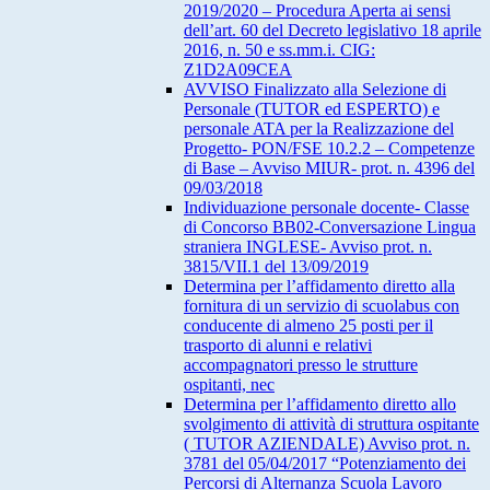
2019/2020 – Procedura Aperta ai sensi
dell’art. 60 del Decreto legislativo 18 aprile
2016, n. 50 e ss.mm.i. CIG:
Z1D2A09CEA
AVVISO Finalizzato alla Selezione di
Personale (TUTOR ed ESPERTO) e
personale ATA per la Realizzazione del
Progetto- PON/FSE 10.2.2 – Competenze
di Base – Avviso MIUR- prot. n. 4396 del
09/03/2018
Individuazione personale docente- Classe
di Concorso BB02-Conversazione Lingua
straniera INGLESE- Avviso prot. n.
3815/VII.1 del 13/09/2019
Determina per l’affidamento diretto alla
fornitura di un servizio di scuolabus con
conducente di almeno 25 posti per il
trasporto di alunni e relativi
accompagnatori presso le strutture
ospitanti, nec
Determina per l’affidamento diretto allo
svolgimento di attività di struttura ospitante
( TUTOR AZIENDALE) Avviso prot. n.
3781 del 05/04/2017 “Potenziamento dei
Percorsi di Alternanza Scuola Lavoro