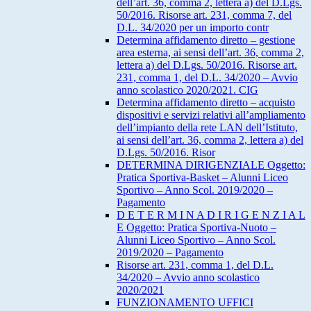
dell’art. 36, comma 2, lettera a) del D.Lgs.
50/2016. Risorse art. 231, comma 7, del
D.L. 34/2020 per un importo contr
Determina affidamento diretto – gestione
area esterna, ai sensi dell’art. 36, comma 2,
lettera a) del D.Lgs. 50/2016. Risorse art.
231, comma 1, del D.L. 34/2020 – Avvio
anno scolastico 2020/2021. CIG
Determina affidamento diretto – acquisto
dispositivi e servizi relativi all’ampliamento
dell’impianto della rete LAN dell’Istituto,
ai sensi dell’art. 36, comma 2, lettera a) del
D.Lgs. 50/2016. Risor
DETERMINA DIRIGENZIALE Oggetto:
Pratica Sportiva-Basket – Alunni Liceo
Sportivo – Anno Scol. 2019/2020 –
Pagamento
D E T E R M I N A D I R I G E N Z I A L
E Oggetto: Pratica Sportiva-Nuoto –
Alunni Liceo Sportivo – Anno Scol.
2019/2020 – Pagamento
Risorse art. 231, comma 1, del D.L.
34/2020 – Avvio anno scolastico
2020/2021
FUNZIONAMENTO UFFICI