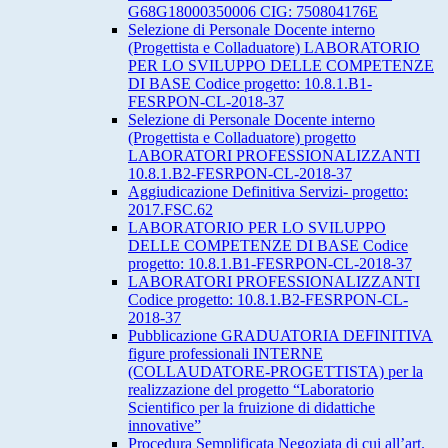
G68G18000350006 CIG: 750804176E
Selezione di Personale Docente interno
(Progettista e Colladuatore) LABORATORIO
PER LO SVILUPPO DELLE COMPETENZE
DI BASE Codice progetto: 10.8.1.B1-
FESRPON-CL-2018-37
Selezione di Personale Docente interno
(Progettista e Colladuatore) progetto
LABORATORI PROFESSIONALIZZANTI
10.8.1.B2-FESRPON-CL-2018-37
Aggiudicazione Definitiva Servizi- progetto:
2017.FSC.62
LABORATORIO PER LO SVILUPPO
DELLE COMPETENZE DI BASE Codice
progetto: 10.8.1.B1-FESRPON-CL-2018-37
LABORATORI PROFESSIONALIZZANTI
Codice progetto: 10.8.1.B2-FESRPON-CL-
2018-37
Pubblicazione GRADUATORIA DEFINITIVA
figure professionali INTERNE
(COLLAUDATORE-PROGETTISTA) per la
realizzazione del progetto “Laboratorio
Scientifico per la fruizione di didattiche
innovative”
Procedura Semplificata Negoziata di cui all’art.