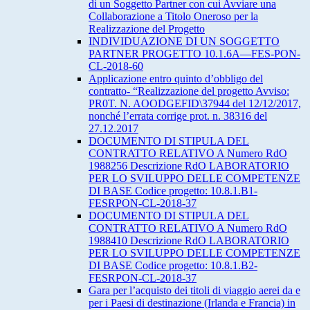
di un Soggetto Partner con cui Avviare una
Collaborazione a Titolo Oneroso per la
Realizzazione del Progetto
INDIVIDUAZIONE DI UN SOGGETTO
PARTNER PROGETTO 10.1.6A—FES-PON-
CL-2018-60
Applicazione entro quinto d’obbligo del
contratto- “Realizzazione del progetto Avviso:
PR0T. N. AOODGEFID\37944 del 12/12/2017,
nonché l’errata corrige prot. n. 38316 del
27.12.2017
DOCUMENTO DI STIPULA DEL
CONTRATTO RELATIVO A Numero RdO
1988256 Descrizione RdO LABORATORIO
PER LO SVILUPPO DELLE COMPETENZE
DI BASE Codice progetto: 10.8.1.B1-
FESRPON-CL-2018-37
DOCUMENTO DI STIPULA DEL
CONTRATTO RELATIVO A Numero RdO
1988410 Descrizione RdO LABORATORIO
PER LO SVILUPPO DELLE COMPETENZE
DI BASE Codice progetto: 10.8.1.B2-
FESRPON-CL-2018-37
Gara per l’acquisto dei titoli di viaggio aerei da e
per i Paesi di destinazione (Irlanda e Francia) in