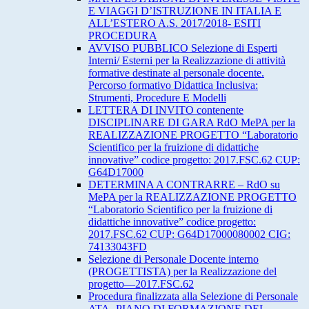
E VIAGGI D’ISTRUZIONE IN ITALIA E
ALL’ESTERO A.S. 2017/2018- ESITI
PROCEDURA
AVVISO PUBBLICO Selezione di Esperti
Interni/ Esterni per la Realizzazione di attività
formative destinate al personale docente.
Percorso formativo Didattica Inclusiva:
Strumenti, Procedure E Modelli
LETTERA DI INVITO contenente
DISCIPLINARE DI GARA RdO MePA per la
REALIZZAZIONE PROGETTO “Laboratorio
Scientifico per la fruizione di didattiche
innovative” codice progetto: 2017.FSC.62 CUP:
G64D17000
DETERMINA A CONTRARRE – RdO su
MePA per la REALIZZAZIONE PROGETTO
“Laboratorio Scientifico per la fruizione di
didattiche innovative” codice progetto:
2017.FSC.62 CUP: G64D17000080002 CIG:
74133043FD
Selezione di Personale Docente interno
(PROGETTISTA) per la Realizzazione del
progetto—2017.FSC.62
Procedura finalizzata alla Selezione di Personale
ATA- PIANO DI FORMAZIONE DEL