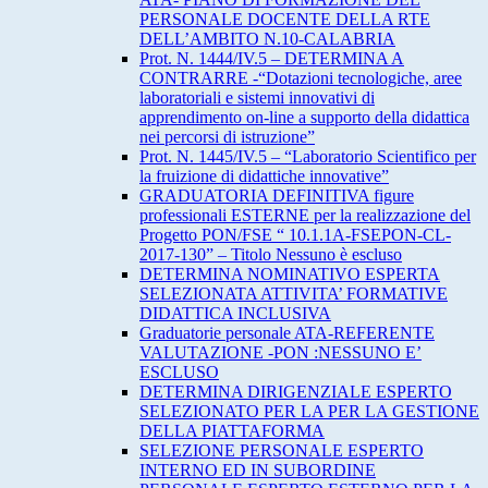
PERSONALE DOCENTE DELLA RTE
DELL’AMBITO N.10-CALABRIA
Prot. N. 1444/IV.5 – DETERMINA A
CONTRARRE -“Dotazioni tecnologiche, aree
laboratoriali e sistemi innovativi di
apprendimento on-line a supporto della didattica
nei percorsi di istruzione”
Prot. N. 1445/IV.5 – “Laboratorio Scientifico per
la fruizione di didattiche innovative”
GRADUATORIA DEFINITIVA figure
professionali ESTERNE per la realizzazione del
Progetto PON/FSE “ 10.1.1A-FSEPON-CL-
2017-130” – Titolo Nessuno è escluso
DETERMINA NOMINATIVO ESPERTA
SELEZIONATA ATTIVITA’ FORMATIVE
DIDATTICA INCLUSIVA
Graduatorie personale ATA-REFERENTE
VALUTAZIONE -PON :NESSUNO E’
ESCLUSO
DETERMINA DIRIGENZIALE ESPERTO
SELEZIONATO PER LA PER LA GESTIONE
DELLA PIATTAFORMA
SELEZIONE PERSONALE ESPERTO
INTERNO ED IN SUBORDINE