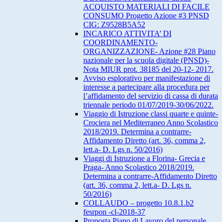
ACQUISTO MATERIALI DI FACILE
CONSUMO Progetto Azione #3 PNSD
CIG: Z9528B5A52
INCARICO ATTIVITA’ DI
COORDINAMENTO-
ORGANIZZAZIONE- Azione #28 Piano
nazionale per la scuola digitale (PNSD)-
Nota MIUR prot. 38185 del 20-12- 2017.
Avviso esplorativo per manifestazione di
interesse a partecipare alla procedura per
l’affidamento del servizio di cassa di durata
triennale periodo 01/07/2019-30/06/2022.
Viaggio di Istruzione classi quarte e quinte-
Crociera nel Mediterraneo Anno Scolastico
2018/2019. Determina a contrarre-
Affidamento Diretto (art. 36, comma 2,
lett.a- D. Lgs n. 50/2016)
Viaggi di Istruzione a Florina- Grecia e
Praga- Anno Scolastico 2018/2019.
Determina a contrarre-Affidamento Diretto
(art. 36, comma 2, lett.a- D. Lgs n.
50/2016)
COLLAUDO – progetto 10.8.1.b2
fesrpon -cl-2018-37
Proposta Piano di Lavoro del personale