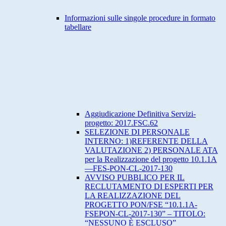
Informazioni sulle singole procedure in formato
tabellare
Aggiudicazione Definitiva Servizi-
progetto: 2017.FSC.62
SELEZIONE DI PERSONALE
INTERNO: 1)REFERENTE DELLA
VALUTAZIONE 2) PERSONALE ATA
per la Realizzazione del progetto 10.1.1A
—FES-PON-CL-2017-130
AVVISO PUBBLICO PER IL
RECLUTAMENTO DI ESPERTI PER
LA REALIZZAZIONE DEL
PROGETTO PON/FSE “10.1.1A-
FSEPON-CL-2017-130” – TITOLO:
“NESSUNO È ESCLUSO”