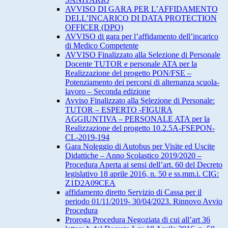
AVVISO DI GARA PER L’AFFIDAMENTO
DELL’INCARICO DI DATA PROTECTION
OFFICER (DPO)
AVVISO di gara per l’affidamento dell’incarico
di Medico Competente
AVVISO Finalizzato alla Selezione di Personale
Docente TUTOR e personale ATA per la
Realizzazione del progetto PON/FSE –
Potenziamento dei percorsi di alternanza scuola-
lavoro – Seconda edizione
Avviso Finalizzato alla Selezione di Personale:
TUTOR – ESPERTO -FIGURA
AGGIUNTIVA – PERSONALE ATA per la
Realizzazione del progetto 10.2.5A-FSEPON-
CL-2019-194
Gara Noleggio di Autobus per Visite ed Uscite
Didattiche – Anno Scolastico 2019/2020 –
Procedura Aperta ai sensi dell’art. 60 del Decreto
legislativo 18 aprile 2016, n. 50 e ss.mm.i. CIG:
Z1D2A09CEA
affidamento diretto Servizio di Cassa per il
periodo 01/11/2019- 30/04/2023. Rinnovo Avvio
Procedura
Proroga Procedura Negoziata di cui all’art 36