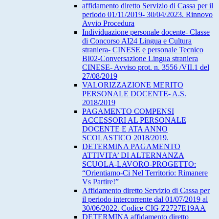
affidamento diretto Servizio di Cassa per il
periodo 01/11/2019- 30/04/2023. Rinnovo
Avvio Procedura
Individuazione personale docente- Classe
di Concorso AI24 Lingua e Cultura
straniera- CINESE e personale Tecnico
BI02-Conversazione Lingua straniera
CINESE- Avviso prot. n. 3556 /VII.1 del
27/08/2019
VALORIZZAZIONE MERITO
PERSONALE DOCENTE- A.S.
2018/2019
PAGAMENTO COMPENSI
ACCESSORI AL PERSONALE
DOCENTE E ATA ANNO
SCOLASTICO 2018/2019.
DETERMINA PAGAMENTO
ATTIVITA’ DI ALTERNANZA
SCUOLA-LAVORO-PROGETTO:
“Orientiamo-Ci Nel Territorio: Rimanere
Vs Partire!”
Affidamento diretto Servizio di Cassa per
il periodo intercorrente dal 01/07/2019 al
30/06/2022. Codice CIG Z2727E19AA
DETERMINA affidamento diretto