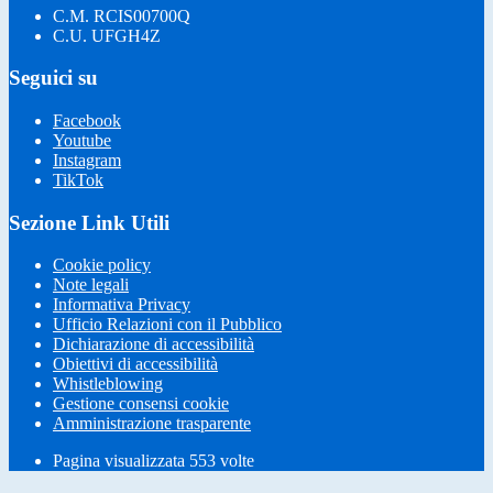
C.M. RCIS00700Q
C.U. UFGH4Z
Seguici su
Facebook
Youtube
Instagram
TikTok
Sezione Link Utili
Cookie policy
Note legali
Informativa Privacy
Ufficio Relazioni con il Pubblico
Dichiarazione di accessibilità
Obiettivi di accessibilità
Whistleblowing
Gestione consensi cookie
Amministrazione trasparente
Pagina visualizzata
553
volte