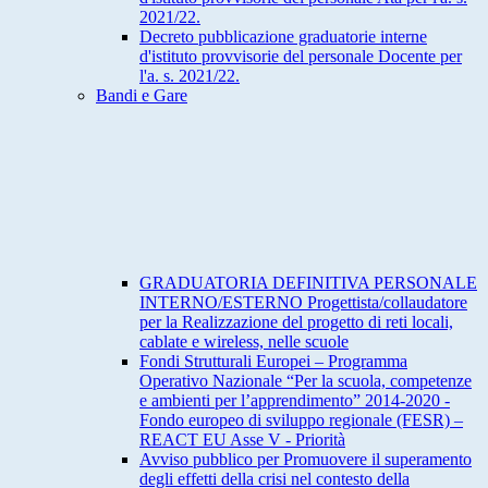
2021/22.
Decreto pubblicazione graduatorie interne
d'istituto provvisorie del personale Docente per
l'a. s. 2021/22.
Bandi e Gare
GRADUATORIA DEFINITIVA PERSONALE
INTERNO/ESTERNO Progettista/collaudatore
per la Realizzazione del progetto di reti locali,
cablate e wireless, nelle scuole
Fondi Strutturali Europei – Programma
Operativo Nazionale “Per la scuola, competenze
e ambienti per l’apprendimento” 2014-2020 -
Fondo europeo di sviluppo regionale (FESR) –
REACT EU Asse V - Priorità
Avviso pubblico per Promuovere il superamento
degli effetti della crisi nel contesto della