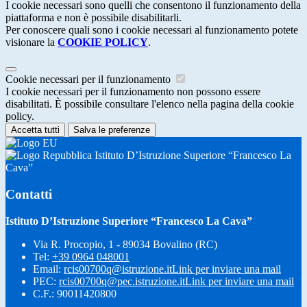
I cookie necessari sono quelli che consentono il funzionamento della
piattaforma e non è possibile disabilitarli.
Per conoscere quali sono i cookie necessari al funzionamento potete
visionare la
COOKIE POLICY
.
Cookie necessari per il funzionamento
I cookie necessari per il funzionamento non possono essere
disabilitati. È possibile consultare l'elenco nella pagina della cookie
policy.
Accetta tutti
Salva le preferenze
Istituto D’Istruzione Superiore “Francesco La
Cava”
Contatti
Istituto D’Istruzione Superiore “Francesco La Cava”
Via R. Procopio, 1 - 89034 Bovalino (RC)
Tel:
+39 0964 048001
Email:
rcis00700q@istruzione.it
Link per inviare una mail
PEC:
rcis00700q@pec.istruzione.it
Link per inviare una mail
C.F.: 90011420800