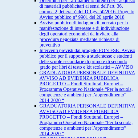
Determina per l’affidamento diretto per l’acquisto
di materiali pubblicitari ai sensi dell’art. 36,
comma 2, lettera a) del D.Lgs. 50/2016. Progetto
Avviso pubblico n° 9901 del 20 aprile 2018
Avviso pubblico di indagine di mercato per la
manifestazione di interesse e di individuazione
degli operatori economici da invitare alla
procedura negoziata mediante richiesta di
preventivo
Interventi previsti dal progetto PON FSE- Avviso
pubblico per il supporto a studentesse e studenti
delle scuole secondarie di primo e di secondo
grado per libri di testo e kit scolastici – AVVISO
GRADUATORIA PERSONALE DEFINITIVA
AVVISO AD EVIDENZA PUBBLICA
PROGETTO – Fondi Strutturali Europei –
Programma Operativo Nazionale “Per la scuola,
competenze e ambienti per l’apprendimento”
2014-2020 “
GRADUATORIA PERSONALE DEFINITIVA
AVVISO AD EVIDENZA PUBBLICA
PROGETTO – Fondi Strutturali Europei –
Programma Operativo Nazionale “Per la scuola,
competenze e ambienti per l’apprendimento”
2014-2020 “