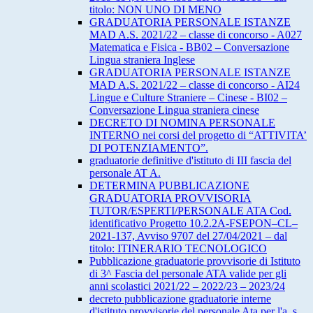
titolo: NON UNO DI MENO
GRADUATORIA PERSONALE ISTANZE
MAD A.S. 2021/22 – classe di concorso - A027
Matematica e Fisica - BB02 – Conversazione
Lingua straniera Inglese
GRADUATORIA PERSONALE ISTANZE
MAD A.S. 2021/22 – classe di concorso - AI24
Lingue e Culture Straniere – Cinese - BI02 –
Conversazione Lingua straniera cinese
DECRETO DI NOMINA PERSONALE
INTERNO nei corsi del progetto di “ATTIVITA’
DI POTENZIAMENTO”.
graduatorie definitive d'istituto di III fascia del
personale AT A.
DETERMINA PUBBLICAZIONE
GRADUATORIA PROVVISORIA
TUTOR/ESPERTI/PERSONALE ATA Cod.
identificativo Progetto 10.2.2A-FSEPON–CL–
2021-137, Avviso 9707 del 27/04/2021 – dal
titolo: ITINERARIO TECNOLOGICO
Pubblicazione graduatorie provvisorie di Istituto
di 3^ Fascia del personale ATA valide per gli
anni scolastici 2021/22 – 2022/23 – 2023/24
decreto pubblicazione graduatorie interne
d'istituto provvisorie del personale Ata per l'a. s.