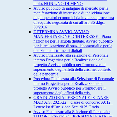
titolo: NON UNO DI MENO
Avviso pubblico di indagine di mercato per la
manifestazione di interesse e di individuazione
degli operatori economici da invitare a procedura
di acquisto negoziata di cui all’art. 36 d.lgs.
50/2016
DETERMINA AVVIO AVVISO
MANIFESTAZIONE D’INTERESSE - Piano
nazionale per la scuola digitale. Avviso pubblico
per la realizzazione di spazi laboratoriali e per la
dotazione di strumenti digitali
Avviso Finalizzato alla selezione di Personale
interno Progettista per la Realizzazione del
progetto Avviso pubblico per Promuovere il
superamento degli effetti della crisi nel contesto
della pandemia
Procedura Finalizzata alla Selezione di Personale
interno Progettista per la Realizzazione del
progetto Avviso pubblico per Promuovere il
superamento degli effetti della crisi
GRADUATORIA PERSONALE ISTANZE
MAD A.S. 2021/22 – classe di concorso A012 -
Lettere Ist.d’Istruzione Sec. di 2° Grado
Avviso Finalizzato alla Selezione di Personale:
TUTOR - ESPERTO - PERSONALE ATA per