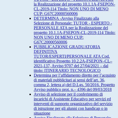
la Realizzazione del progetto 10.1.1A-FSEPON-
CL-2019-114 Titolo: NON UNO DI MENO
CUP: G67C20000560006
DETERMINA -Avviso Finalizzato alla
Selezione di Personale: TUTOR - ESPERTO -
PERSONALE ATA per la Realizzazione del
progetto 10.1.1A-FSEPON-CL-2019-114 Titolo:
NON UNO DI MENO CUP:
G67C20000560006
PUBBLICAZIONE GRADUATORIA
DEFINITIVA
TUTOR/ESPERTI/PERSONALE ATA Cod.
identificativo Progetto 10.2.2A-FSEPON–CL–
2021-137, Avviso 9707 del 27/04/2021 – dal
titolo: ITINERARIO TECNOLOGICO
Determina per l’affidamento diretto per l’acquisto
di materiali pubblicitari ai sensi dell’art. 36,
comma 2, lettera a) del D.Lgs. 50/2016. Progetto
Avviso pubblico prot. n.– 4396 del 09/03/2018
Avviso di selezione per il conferimento di
incarichi di Assistente Educativo per servizi ed
interventi di supporto organizzativo del servizio
di istruzione per gli alunni con handicap o in
situazione
Avviso Finalizzato alla Selezione di Personale: