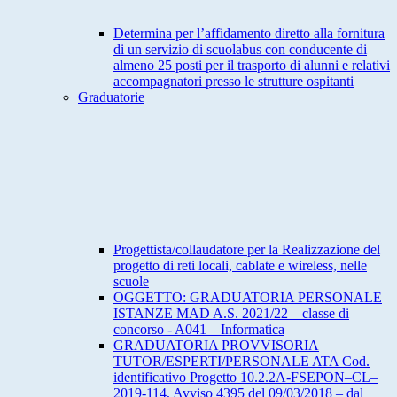
Determina per l’affidamento diretto alla fornitura
di un servizio di scuolabus con conducente di
almeno 25 posti per il trasporto di alunni e relativi
accompagnatori presso le strutture ospitanti
Graduatorie
Progettista/collaudatore per la Realizzazione del
progetto di reti locali, cablate e wireless, nelle
scuole
OGGETTO: GRADUATORIA PERSONALE
ISTANZE MAD A.S. 2021/22 – classe di
concorso - A041 – Informatica
GRADUATORIA PROVVISORIA
TUTOR/ESPERTI/PERSONALE ATA Cod.
identificativo Progetto 10.2.2A-FSEPON–CL–
2019-114, Avviso 4395 del 09/03/2018 – dal