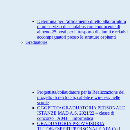
Determina per l’affidamento diretto alla fornitura
di un servizio di scuolabus con conducente di
almeno 25 posti per il trasporto di alunni e relativi
accompagnatori presso le strutture ospitanti
Graduatorie
Progettista/collaudatore per la Realizzazione del
progetto di reti locali, cablate e wireless, nelle
scuole
OGGETTO: GRADUATORIA PERSONALE
ISTANZE MAD A.S. 2021/22 – classe di
concorso - A041 – Informatica
GRADUATORIA PROVVISORIA
TUTOR/ESPERTI/PERSONALE ATA Cod.