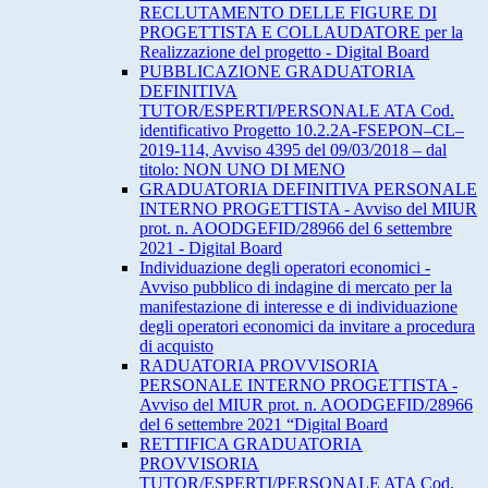
RECLUTAMENTO DELLE FIGURE DI
PROGETTISTA E COLLAUDATORE per la
Realizzazione del progetto - Digital Board
PUBBLICAZIONE GRADUATORIA
DEFINITIVA
TUTOR/ESPERTI/PERSONALE ATA Cod.
identificativo Progetto 10.2.2A-FSEPON–CL–
2019-114, Avviso 4395 del 09/03/2018 – dal
titolo: NON UNO DI MENO
GRADUATORIA DEFINITIVA PERSONALE
INTERNO PROGETTISTA - Avviso del MIUR
prot. n. AOODGEFID/28966 del 6 settembre
2021 - Digital Board
Individuazione degli operatori economici -
Avviso pubblico di indagine di mercato per la
manifestazione di interesse e di individuazione
degli operatori economici da invitare a procedura
di acquisto
RADUATORIA PROVVISORIA
PERSONALE INTERNO PROGETTISTA -
Avviso del MIUR prot. n. AOODGEFID/28966
del 6 settembre 2021 “Digital Board
RETTIFICA GRADUATORIA
PROVVISORIA
TUTOR/ESPERTI/PERSONALE ATA Cod.