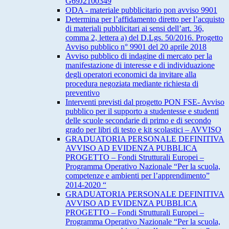
G69J2100349
ODA - materiale pubblicitario pon avviso 9901
Determina per l’affidamento diretto per l’acquisto
di materiali pubblicitari ai sensi dell’art. 36,
comma 2, lettera a) del D.Lgs. 50/2016. Progetto
Avviso pubblico n° 9901 del 20 aprile 2018
Avviso pubblico di indagine di mercato per la
manifestazione di interesse e di individuazione
degli operatori economici da invitare alla
procedura negoziata mediante richiesta di
preventivo
Interventi previsti dal progetto PON FSE- Avviso
pubblico per il supporto a studentesse e studenti
delle scuole secondarie di primo e di secondo
grado per libri di testo e kit scolastici – AVVISO
GRADUATORIA PERSONALE DEFINITIVA
AVVISO AD EVIDENZA PUBBLICA
PROGETTO – Fondi Strutturali Europei –
Programma Operativo Nazionale “Per la scuola,
competenze e ambienti per l’apprendimento”
2014-2020 “
GRADUATORIA PERSONALE DEFINITIVA
AVVISO AD EVIDENZA PUBBLICA
PROGETTO – Fondi Strutturali Europei –
Programma Operativo Nazionale “Per la scuola,