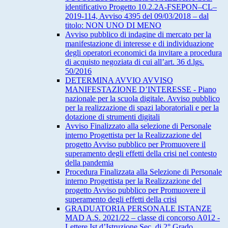
identificativo Progetto 10.2.2A-FSEPON–CL–
2019-114, Avviso 4395 del 09/03/2018 – dal
titolo: NON UNO DI MENO
Avviso pubblico di indagine di mercato per la
manifestazione di interesse e di individuazione
degli operatori economici da invitare a procedura
di acquisto negoziata di cui all’art. 36 d.lgs.
50/2016
DETERMINA AVVIO AVVISO
MANIFESTAZIONE D’INTERESSE - Piano
nazionale per la scuola digitale. Avviso pubblico
per la realizzazione di spazi laboratoriali e per la
dotazione di strumenti digitali
Avviso Finalizzato alla selezione di Personale
interno Progettista per la Realizzazione del
progetto Avviso pubblico per Promuovere il
superamento degli effetti della crisi nel contesto
della pandemia
Procedura Finalizzata alla Selezione di Personale
interno Progettista per la Realizzazione del
progetto Avviso pubblico per Promuovere il
superamento degli effetti della crisi
GRADUATORIA PERSONALE ISTANZE
MAD A.S. 2021/22 – classe di concorso A012 -
Lettere Ist.d’Istruzione Sec. di 2° Grado