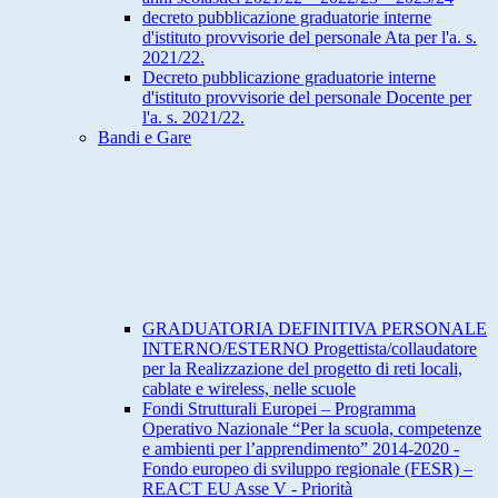
decreto pubblicazione graduatorie interne
d'istituto provvisorie del personale Ata per l'a. s.
2021/22.
Decreto pubblicazione graduatorie interne
d'istituto provvisorie del personale Docente per
l'a. s. 2021/22.
Bandi e Gare
GRADUATORIA DEFINITIVA PERSONALE
INTERNO/ESTERNO Progettista/collaudatore
per la Realizzazione del progetto di reti locali,
cablate e wireless, nelle scuole
Fondi Strutturali Europei – Programma
Operativo Nazionale “Per la scuola, competenze
e ambienti per l’apprendimento” 2014-2020 -
Fondo europeo di sviluppo regionale (FESR) –
REACT EU Asse V - Priorità