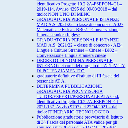
identificativo Progetto 10.2.2A-FSEPON–CL–
2019-114, Avviso 4395 del 09/03/2018 – dal
titolo: NON UNO DI MENO
GRADUATORIA PERSONALE ISTANZE
MAD A.S. 2021/22 – classe di concorso - A027
Matematica e Fisica - BB02 – Conversazione
Lingua straniera Inglese
GRADUATORIA PERSONALE ISTANZE
MAD A.S. 2021/22 – classe di concorso - AI24
Lingue e Culture Straniere – Cinese - BI02 –
Conversazione Lingua straniera cinese
DECRETO DI NOMINA PERSONALE
INTERNO nei corsi del progetto di “ATTIVITA’
DI POTENZIAMENTO”.
graduatorie definitive d'istituto di III fascia del
personale AT A.
DETERMINA PUBBLICAZIONE
GRADUATORIA PROVVISORIA
TUTOR/ESPERTI/PERSONALE ATA Cod.
identificativo Progetto 10.2.2A-FSEPON–CL–
2021-137, Avviso 9707 del 27/04/2021 – dal
titolo: ITINERARIO TECNOLOGICO
Pubblicazione graduatorie provvisorie di Istituto
di 3^ Fascia del personale ATA valide per gli
anni scolastici 2021/22 – 2022/23 – 2023/24