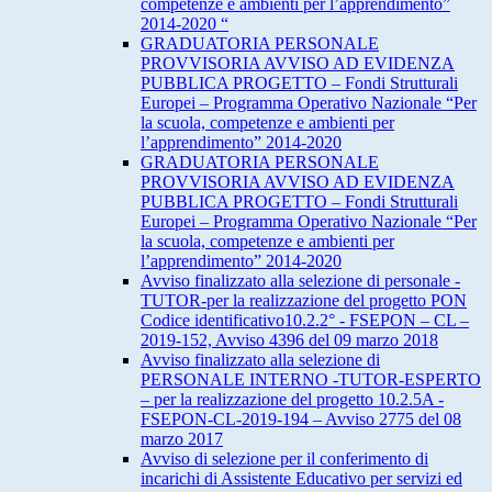
competenze e ambienti per l’apprendimento”
2014-2020 “
GRADUATORIA PERSONALE
PROVVISORIA AVVISO AD EVIDENZA
PUBBLICA PROGETTO – Fondi Strutturali
Europei – Programma Operativo Nazionale “Per
la scuola, competenze e ambienti per
l’apprendimento” 2014-2020
GRADUATORIA PERSONALE
PROVVISORIA AVVISO AD EVIDENZA
PUBBLICA PROGETTO – Fondi Strutturali
Europei – Programma Operativo Nazionale “Per
la scuola, competenze e ambienti per
l’apprendimento” 2014-2020
Avviso finalizzato alla selezione di personale -
TUTOR-per la realizzazione del progetto PON
Codice identificativo10.2.2° - FSEPON – CL –
2019-152, Avviso 4396 del 09 marzo 2018
Avviso finalizzato alla selezione di
PERSONALE INTERNO -TUTOR-ESPERTO
– per la realizzazione del progetto 10.2.5A -
FSEPON-CL-2019-194 – Avviso 2775 del 08
marzo 2017
Avviso di selezione per il conferimento di
incarichi di Assistente Educativo per servizi ed