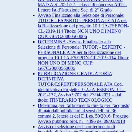
MAD A.S. 2021/22 – classe di concorso A012 -
Lettere Ist.d’Istruzione Sec. di 2° Grado
Avviso Finalizzato alla Selezione di Personale:
TUTOR - ESPERTO - PERSONALE ATA per
la Realizzazione del progetto 10.1.1A-FSEPON-
CL-2019-114 Titolo: NON UNO DI MENO
CUP: G67C20000560006
DETERMINA -Avviso Finalizzato alla
Selezione di Personale: TUTOR - ESPERTO -
PERSONALE ATA per la Realizzazione del
progetto 10.1.1A-FSEPON-CL-2019-114 Titolo:
NON UNO DI MENO CUP:
G67C20000560006
PUBBLICAZIONE GRADUATORIA
DEFINITIVA
TUTOR/ESPERTI/PERSONALE ATA Cod.
identificativo Progetto 10.2.2A-FSEPON–CL–
2021-137, Avviso 9707 del 27/04/2021 – dal
titolo: ITINERARIO TECNOLOGICO
Determina per l’affidamento diretto per l’acquisto
di materiali pubblicitari ai sensi dell’art. 36,
comma 2, lettera a) del D.Lgs. 50/2016. Progetto
Avviso pubblico prot. n.– 4396 del 09/03/2018
Avviso di selezione per il conferimento di
incarichi di Assistente Educativo per servizi ed