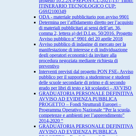
progetto 10.2.2A-FSEPON-CL-2021-137 Titolo:
ITINERARIO TECNOLOGICO CUP:
G69J2100349
ODA - materiale pubblicitario pon avviso 9901
Determina per l’affidamento diretto per l’acquisto
di materiali pubblicitari ai sensi dell’art. 36,
comma 2, lettera a) del D.Lgs. 50/2016. Progetto
Avviso pubblico n° 9901 del 20 aprile 2018
Avviso pubblico di indagine di mercato per la
manifestazione di interesse e di individuazione
degli operatori economici da invitare alla
procedura negoziata mediante richiesta di
preventivo
Interventi previsti dal progetto PON FSE- Avviso
pubblico per il supporto a studentesse e studenti
delle scuole secondarie di primo e di secondo
grado per libri di testo e kit scolastici – AVVISO
GRADUATORIA PERSONALE DEFINITIVA
AVVISO AD EVIDENZA PUBBLICA
PROGETTO – Fondi Strutturali Europei –
Programma Operativo Nazionale “Per la scuola,
competenze e ambienti per l’apprendimento”
2014-2020 “
GRADUATORIA PERSONALE DEFINITIVA
AVVISO AD EVIDENZA PUBBLICA