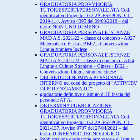
GRADUATORIA PROVVISORIA
TUTOR/ESPERTI/PERSONALE ATA Cod.
identificativo Progetto 10.2.2A-FSEPON–CL–
2019-114, Avviso 4395 del 09/03/2018 – dal
titolo: NON UNO DI MENO
GRADUATORIA PERSONALE ISTANZE
MAD A.S. 2021/22 – classe di concorso - A027
Matematica e Fisica - BB02 – Conversazione
Lingua straniera Inglese
GRADUATORIA PERSONALE ISTANZE
MAD A.S. 2021/22 – classe di concorso - AI24
Lingue e Culture Straniere – Cinese - BI02 –
Conversazione Lingua straniera cinese
DECRETO DI NOMINA PERSONALE
INTERNO nei corsi del progetto di “ATTIVITA’
DI POTENZIAMENTO”.
graduatorie definitive d'istituto di III fascia del
personale AT A.
DETERMINA PUBBLICAZIONE
GRADUATORIA PROVVISORIA
TUTOR/ESPERTI/PERSONALE ATA Cod.
identificativo Progetto 10.2.2A-FSEPON–CL–
2021-137, Avviso 9707 del 27/04/2021 – dal
titolo: ITINERARIO TECNOLOGICO
Pubblicazione graduatorie provvisorie di Istituto