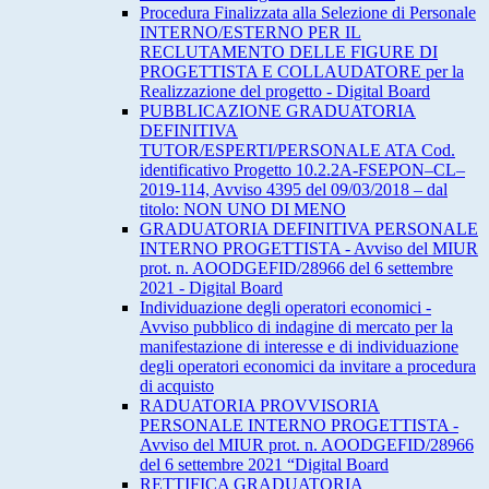
Procedura Finalizzata alla Selezione di Personale
INTERNO/ESTERNO PER IL
RECLUTAMENTO DELLE FIGURE DI
PROGETTISTA E COLLAUDATORE per la
Realizzazione del progetto - Digital Board
PUBBLICAZIONE GRADUATORIA
DEFINITIVA
TUTOR/ESPERTI/PERSONALE ATA Cod.
identificativo Progetto 10.2.2A-FSEPON–CL–
2019-114, Avviso 4395 del 09/03/2018 – dal
titolo: NON UNO DI MENO
GRADUATORIA DEFINITIVA PERSONALE
INTERNO PROGETTISTA - Avviso del MIUR
prot. n. AOODGEFID/28966 del 6 settembre
2021 - Digital Board
Individuazione degli operatori economici -
Avviso pubblico di indagine di mercato per la
manifestazione di interesse e di individuazione
degli operatori economici da invitare a procedura
di acquisto
RADUATORIA PROVVISORIA
PERSONALE INTERNO PROGETTISTA -
Avviso del MIUR prot. n. AOODGEFID/28966
del 6 settembre 2021 “Digital Board
RETTIFICA GRADUATORIA