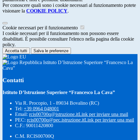
Per conoscere quali sono i cookie necessari al funzionamento potete
visionare la
COOKIE POLICY
.
Cookie necessari per il funzionamento
I cookie necessari per il funzionamento non possono essere
disabilitati. È possibile consultare l'elenco nella pagina della cookie
policy.
Accetta tutti
Salva le preferenze
Istituto D’Istruzione Superiore “Francesco La
Cava”
Contatti
Istituto D’Istruzione Superiore “Francesco La Cava”
Via R. Procopio, 1 - 89034 Bovalino (RC)
Tel:
+39 0964 048001
Email:
rcis00700q@istruzione.it
Link per inviare una mail
PEC:
rcis00700q@pec.istruzione.it
Link per inviare una mail
C.F.: 90011420800
C.M. RCIS00700Q