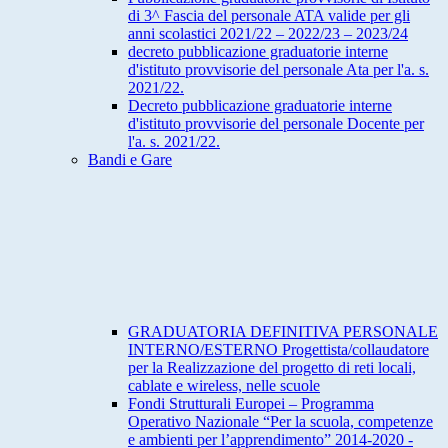
di 3^ Fascia del personale ATA valide per gli
anni scolastici 2021/22 – 2022/23 – 2023/24
decreto pubblicazione graduatorie interne
d'istituto provvisorie del personale Ata per l'a. s.
2021/22.
Decreto pubblicazione graduatorie interne
d'istituto provvisorie del personale Docente per
l'a. s. 2021/22.
Bandi e Gare
GRADUATORIA DEFINITIVA PERSONALE
INTERNO/ESTERNO Progettista/collaudatore
per la Realizzazione del progetto di reti locali,
cablate e wireless, nelle scuole
Fondi Strutturali Europei – Programma
Operativo Nazionale “Per la scuola, competenze
e ambienti per l’apprendimento” 2014-2020 -