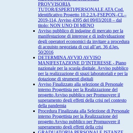
PROVVISORIA
TUTOR/ESPERTI/PERSONALE ATA Cod.
identificativo Progetto 10.2.2A-FSEPON–CL–
2019-114, Avviso 4395 del 09/03/2018 – dal
titolo: NON UNO DI MENO
Avviso pubblico di indagine di mercato per la
manifestazione di interesse e di individuazione
degli operatori economici da invitare a procedura
di acquisto negoziata di cui all’art. 36 d.lgs.
50/2016
DETERMINA AVVIO AVVISO
MANIFESTAZIONE D’INTERESSE - Piano
nazionale per la scuola digitale. Avviso pubblico
per la realizzazione di spazi laboratoriali e per la
dotazione di strumenti digitali
Avviso Finalizzato alla selezione di Personale
interno Progettista per la Realizzazione del
progetto Avviso pubblico per Promuovere il
superamento degli effetti della crisi nel contesto
della pandemia
Procedura Finalizzata alla Selezione di Personale
interno Progettista per la Realizzazione del
progetto Avviso pubblico per Promuovere il
superamento degli effetti della crisi
GRADUATORIA PERSONALE ISTANZE