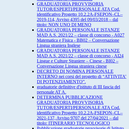
GRADUATORIA PROVVISORIA
TUTOR/ESPERTI/PERSONALE ATA Cod.
identificativo Progetto 10.2.2A-FSEPON–CL–
2019-114, Avviso 4395 del 09/03/2018 – dal
titolo: NON UNO DI MENO
GRADUATORIA PERSONALE ISTANZE
MAD A.S. 2021/22 – classe di concorso - A027
Matematica e Fisica - BB02 – Conversazione
Lingua straniera Inglese
GRADUATORIA PERSONALE ISTANZE
MAD A.S. 2021/22 – classe di concorso - AI24
Lingue e Culture Straniere – Cinese - BI02 –
Conversazione Lingua straniera cinese
DECRETO DI NOMINA PERSONALE
INTERNO nei corsi del progetto di “ATTIVITA’
DI POTENZIAMENTO”.
graduatorie definitive d'istituto di III fascia del
personale AT A.
DETERMINA PUBBLICAZIONE
GRADUATORIA PROVVISORIA
TUTOR/ESPERTI/PERSONALE ATA Cod.
identificativo Progetto 10.2.2A-FSEPON–CL–
2021-137, Avviso 9707 del 27/04/2021 – dal
titolo: ITINERARIO TECNOLOGICO
Pubblicazione graduatorie provvisorie di Istituto