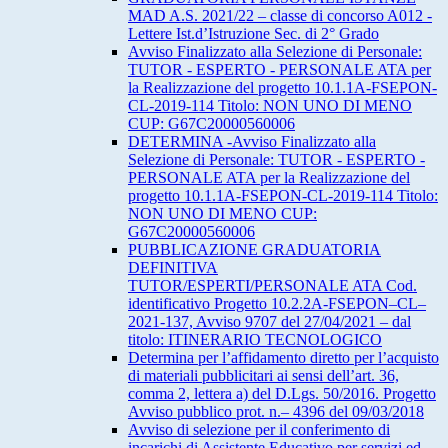
MAD A.S. 2021/22 – classe di concorso A012 -
Lettere Ist.d’Istruzione Sec. di 2° Grado
Avviso Finalizzato alla Selezione di Personale:
TUTOR - ESPERTO - PERSONALE ATA per
la Realizzazione del progetto 10.1.1A-FSEPON-
CL-2019-114 Titolo: NON UNO DI MENO
CUP: G67C20000560006
DETERMINA -Avviso Finalizzato alla
Selezione di Personale: TUTOR - ESPERTO -
PERSONALE ATA per la Realizzazione del
progetto 10.1.1A-FSEPON-CL-2019-114 Titolo:
NON UNO DI MENO CUP:
G67C20000560006
PUBBLICAZIONE GRADUATORIA
DEFINITIVA
TUTOR/ESPERTI/PERSONALE ATA Cod.
identificativo Progetto 10.2.2A-FSEPON–CL–
2021-137, Avviso 9707 del 27/04/2021 – dal
titolo: ITINERARIO TECNOLOGICO
Determina per l’affidamento diretto per l’acquisto
di materiali pubblicitari ai sensi dell’art. 36,
comma 2, lettera a) del D.Lgs. 50/2016. Progetto
Avviso pubblico prot. n.– 4396 del 09/03/2018
Avviso di selezione per il conferimento di
incarichi di Assistente Educativo per servizi ed