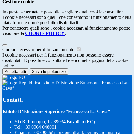
Gestione cookie
In questa schermata è possibile scegliere quali cookie consentire.
I cookie necessari sono quelli che consentono il funzionamento della
piattaforma e non è possibile disabilitarli.
Per conoscere quali sono i cookie necessari al funzionamento potete
visionare la
COOKIE POLICY
.
Cookie necessari per il funzionamento
I cookie necessari per il funzionamento non possono essere
disabilitati. È possibile consultare l'elenco nella pagina della cookie
policy.
Accetta tutti
Salva le preferenze
Istituto D’Istruzione Superiore “Francesco La
Cava”
Contatti
Istituto D’Istruzione Superiore “Francesco La Cava”
Via R. Procopio, 1 - 89034 Bovalino (RC)
Tel:
+39 0964 048001
Email:
rcis00700q@istruzione.it
Link per inviare una mail