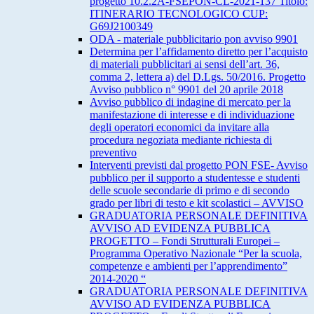
progetto 10.2.2A-FSEPON-CL-2021-137 Titolo:
ITINERARIO TECNOLOGICO CUP:
G69J2100349
ODA - materiale pubblicitario pon avviso 9901
Determina per l’affidamento diretto per l’acquisto
di materiali pubblicitari ai sensi dell’art. 36,
comma 2, lettera a) del D.Lgs. 50/2016. Progetto
Avviso pubblico n° 9901 del 20 aprile 2018
Avviso pubblico di indagine di mercato per la
manifestazione di interesse e di individuazione
degli operatori economici da invitare alla
procedura negoziata mediante richiesta di
preventivo
Interventi previsti dal progetto PON FSE- Avviso
pubblico per il supporto a studentesse e studenti
delle scuole secondarie di primo e di secondo
grado per libri di testo e kit scolastici – AVVISO
GRADUATORIA PERSONALE DEFINITIVA
AVVISO AD EVIDENZA PUBBLICA
PROGETTO – Fondi Strutturali Europei –
Programma Operativo Nazionale “Per la scuola,
competenze e ambienti per l’apprendimento”
2014-2020 “
GRADUATORIA PERSONALE DEFINITIVA
AVVISO AD EVIDENZA PUBBLICA