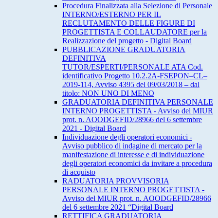
Procedura Finalizzata alla Selezione di Personale
INTERNO/ESTERNO PER IL
RECLUTAMENTO DELLE FIGURE DI
PROGETTISTA E COLLAUDATORE per la
Realizzazione del progetto - Digital Board
PUBBLICAZIONE GRADUATORIA
DEFINITIVA
TUTOR/ESPERTI/PERSONALE ATA Cod.
identificativo Progetto 10.2.2A-FSEPON–CL–
2019-114, Avviso 4395 del 09/03/2018 – dal
titolo: NON UNO DI MENO
GRADUATORIA DEFINITIVA PERSONALE
INTERNO PROGETTISTA - Avviso del MIUR
prot. n. AOODGEFID/28966 del 6 settembre
2021 - Digital Board
Individuazione degli operatori economici -
Avviso pubblico di indagine di mercato per la
manifestazione di interesse e di individuazione
degli operatori economici da invitare a procedura
di acquisto
RADUATORIA PROVVISORIA
PERSONALE INTERNO PROGETTISTA -
Avviso del MIUR prot. n. AOODGEFID/28966
del 6 settembre 2021 “Digital Board
RETTIFICA GRADUATORIA