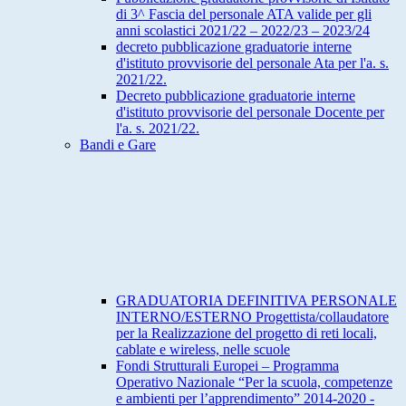
di 3^ Fascia del personale ATA valide per gli
anni scolastici 2021/22 – 2022/23 – 2023/24
decreto pubblicazione graduatorie interne
d'istituto provvisorie del personale Ata per l'a. s.
2021/22.
Decreto pubblicazione graduatorie interne
d'istituto provvisorie del personale Docente per
l'a. s. 2021/22.
Bandi e Gare
GRADUATORIA DEFINITIVA PERSONALE
INTERNO/ESTERNO Progettista/collaudatore
per la Realizzazione del progetto di reti locali,
cablate e wireless, nelle scuole
Fondi Strutturali Europei – Programma
Operativo Nazionale “Per la scuola, competenze
e ambienti per l’apprendimento” 2014-2020 -