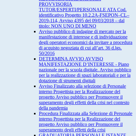
PROVVISORIA
TUTOR/ESPERTI/PERSONALE ATA Cod.
identificativo Progetto 10.2.2A-FSEPON–CL–
2019-114, Avviso 4395 del 09/03/2018 – dal
titolo: NON UNO DI MENO
Avviso pubblico di indagine di mercato per la
manifestazione di interesse e di individuazione
degli operatori economici da invitare a procedura
di acquisto negoziata di cui all’art. 36 d.lgs.
50/2016
DETERMINA AVVIO AVVISO
MANIFESTAZIONE D’INTERESSE - Piano
nazionale per la scuola digitale. Avviso pubblico
per la realizzazione di spazi laboratoriali e per la
dotazione di strumenti digitali
Avviso Finalizzato alla selezione di Personale
interno Progettista per la Realizzazione del
progetto Avviso pubblico per Promuovere il
superamento degli effetti della crisi nel contesto
della pandemia
Procedura Finalizzata alla Selezione di Personale
interno Progettista per la Realizzazione del
progetto Avviso pubblico per Promuovere il
superamento degli effetti della crisi
GRADUATORIA PERSONALE ISTANZE