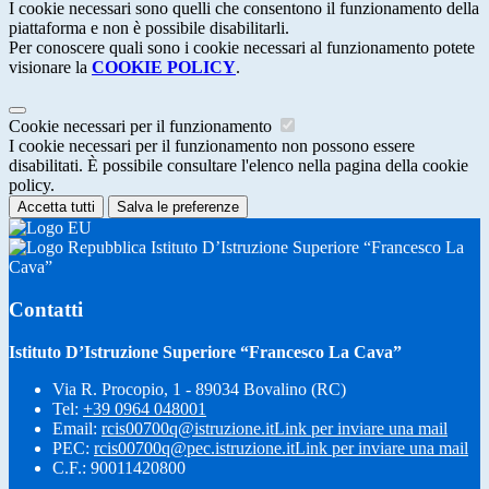
I cookie necessari sono quelli che consentono il funzionamento della
piattaforma e non è possibile disabilitarli.
Per conoscere quali sono i cookie necessari al funzionamento potete
visionare la
COOKIE POLICY
.
Cookie necessari per il funzionamento
I cookie necessari per il funzionamento non possono essere
disabilitati. È possibile consultare l'elenco nella pagina della cookie
policy.
Accetta tutti
Salva le preferenze
Istituto D’Istruzione Superiore “Francesco La
Cava”
Contatti
Istituto D’Istruzione Superiore “Francesco La Cava”
Via R. Procopio, 1 - 89034 Bovalino (RC)
Tel:
+39 0964 048001
Email:
rcis00700q@istruzione.it
Link per inviare una mail
PEC:
rcis00700q@pec.istruzione.it
Link per inviare una mail
C.F.: 90011420800