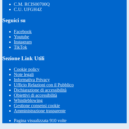
C.M. RCIS00700Q
C.U. UFGH4Z
Seguici su
Facebook
Youtube
Instagram
TikTok
Sezione Link Utili
Cookie policy
Note legali
Informativa Privacy
Ufficio Relazioni con il Pubblico
Dichiarazione di accessibilità
Obiettivi di accessibilità
Whistleblowing
Gestione consensi cookie
Amministrazione trasparente
Pagina visualizzata
910
volte