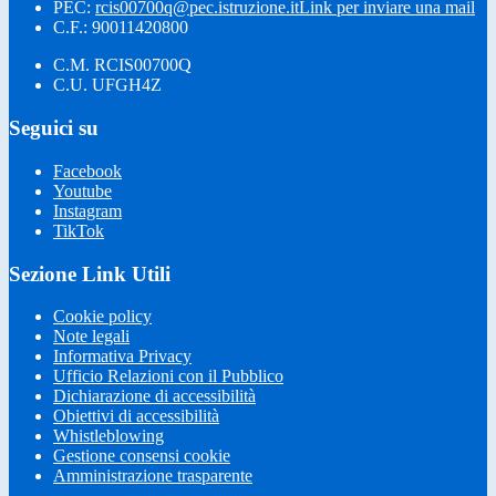
PEC:
rcis00700q@pec.istruzione.it
Link per inviare una mail
C.F.: 90011420800
C.M. RCIS00700Q
C.U. UFGH4Z
Seguici su
Facebook
Youtube
Instagram
TikTok
Sezione Link Utili
Cookie policy
Note legali
Informativa Privacy
Ufficio Relazioni con il Pubblico
Dichiarazione di accessibilità
Obiettivi di accessibilità
Whistleblowing
Gestione consensi cookie
Amministrazione trasparente