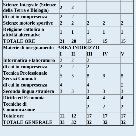
Scienze Integrate (Scienze
2
2
della Terra e Biologia)
di cui in compresenza
2
2
Scienze motorie sportive
2
2
2
2
2
Religione cattolica o
1
1
1
1
1
attività alternative
TOTALE ORE
21
20
15
15
15
Materie di insegnamento
AREA INDIRIZZO
I
II
III
IV
V
Informatica e laboratorio
2
2
2
di cui in compresenza
2
2
2
Tecnica Professionale
5
5
8
8
8
Servizi Comm.li
di cui in compresenza
4
4
2
Seconda lingua straniera
3
3
3
3
3
Diritto ed Economia
4
4
4
Tecniche di
2
2
2
Comunicazione
Totale ore
12
12
17
17
17
TOTALE GENERALE
33
32
32
32
32