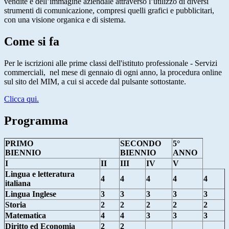
vendite e dell’immagine aziendale attraverso l’utilizzo di diversi
strumenti di comunicazione, compresi quelli grafici e pubblicitari,
con una visione organica e di sistema.
Come si fa
Per le iscrizioni alle prime classi dell'istituto professionale - Servizi
commerciali,
nel mese di gennaio di ogni anno, la procedura online
sul sito del MIM, a cui si accede dal pulsante sottostante.
Clicca qui.
Programma
PRIMO
SECONDO
5°
BIENNIO
BIENNIO
ANNO
I
II
III
IV
V
Lingua e letteratura
4
4
4
4
4
italiana
Lingua Inglese
3
3
3
3
3
Storia
2
2
2
2
2
Matematica
4
4
3
3
3
Diritto ed Economia
2
2