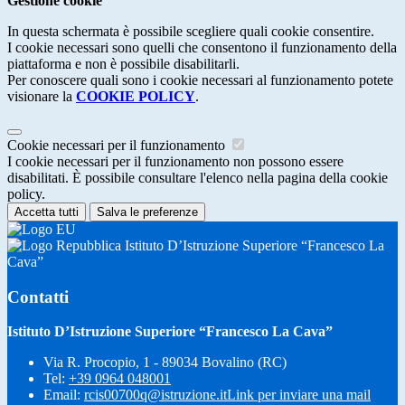
Gestione cookie
In questa schermata è possibile scegliere quali cookie consentire.
I cookie necessari sono quelli che consentono il funzionamento della
piattaforma e non è possibile disabilitarli.
Per conoscere quali sono i cookie necessari al funzionamento potete
visionare la
COOKIE POLICY
.
Cookie necessari per il funzionamento
I cookie necessari per il funzionamento non possono essere
disabilitati. È possibile consultare l'elenco nella pagina della cookie
policy.
Accetta tutti
Salva le preferenze
Istituto D’Istruzione Superiore “Francesco La
Cava”
Contatti
Istituto D’Istruzione Superiore “Francesco La Cava”
Via R. Procopio, 1 - 89034 Bovalino (RC)
Tel:
+39 0964 048001
Email:
rcis00700q@istruzione.it
Link per inviare una mail