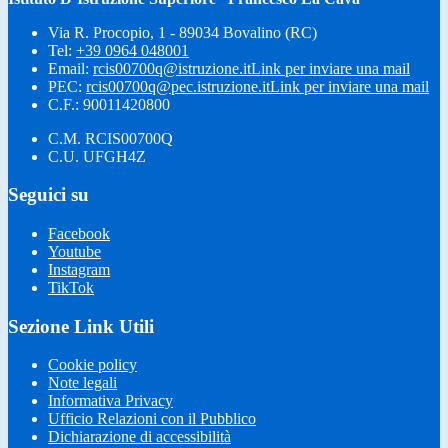
Via R. Procopio, 1 - 89034 Bovalino (RC)
Tel:
+39 0964 048001
Email:
rcis00700q@istruzione.it
Link per inviare una mail
PEC:
rcis00700q@pec.istruzione.it
Link per inviare una mail
C.F.: 90011420800
C.M. RCIS00700Q
C.U. UFGH4Z
Seguici su
Facebook
Youtube
Instagram
TikTok
Sezione Link Utili
Cookie policy
Note legali
Informativa Privacy
Ufficio Relazioni con il Pubblico
Dichiarazione di accessibilità