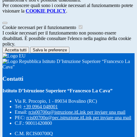
Per conoscere quali sono i cookie necessari al funzionamento potete
visionare la
COOKIE POLICY
.
Cookie necessari per il funzionamento
I cookie necessari per il funzionamento non possono essere
disabilitati. È possibile consultare l'elenco nella pagina della cookie
policy.
Accetta tutti
Salva le preferenze
Istituto D’Istruzione Superiore “Francesco La
Cava”
Contatti
Istituto D’Istruzione Superiore “Francesco La Cava”
Via R. Procopio, 1 - 89034 Bovalino (RC)
Tel:
+39 0964 048001
Email:
rcis00700q@istruzione.it
Link per inviare una mail
PEC:
rcis00700q@pec.istruzione.it
Link per inviare una mail
C.F.: 90011420800
C.M. RCIS00700Q