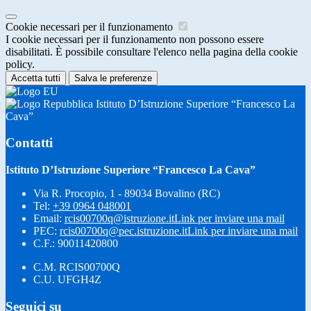
Cookie necessari per il funzionamento
I cookie necessari per il funzionamento non possono essere
disabilitati. È possibile consultare l'elenco nella pagina della cookie
policy.
Accetta tutti
Salva le preferenze
Istituto D’Istruzione Superiore “Francesco La
Cava”
Contatti
Istituto D’Istruzione Superiore “Francesco La Cava”
Via R. Procopio, 1 - 89034 Bovalino (RC)
Tel:
+39 0964 048001
Email:
rcis00700q@istruzione.it
Link per inviare una mail
PEC:
rcis00700q@pec.istruzione.it
Link per inviare una mail
C.F.: 90011420800
C.M. RCIS00700Q
C.U. UFGH4Z
Seguici su