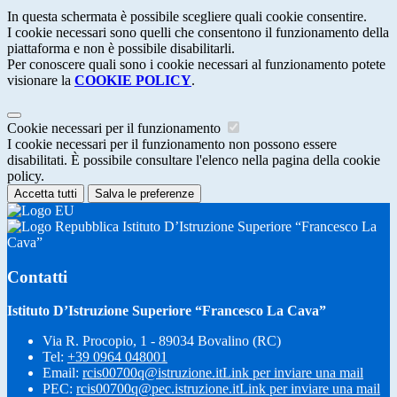
In questa schermata è possibile scegliere quali cookie consentire.
I cookie necessari sono quelli che consentono il funzionamento della
piattaforma e non è possibile disabilitarli.
Per conoscere quali sono i cookie necessari al funzionamento potete
visionare la
COOKIE POLICY
.
Cookie necessari per il funzionamento
I cookie necessari per il funzionamento non possono essere
disabilitati. È possibile consultare l'elenco nella pagina della cookie
policy.
Accetta tutti
Salva le preferenze
Istituto D’Istruzione Superiore “Francesco La
Cava”
Contatti
Istituto D’Istruzione Superiore “Francesco La Cava”
Via R. Procopio, 1 - 89034 Bovalino (RC)
Tel:
+39 0964 048001
Email:
rcis00700q@istruzione.it
Link per inviare una mail
PEC:
rcis00700q@pec.istruzione.it
Link per inviare una mail