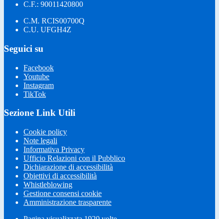
C.F.: 90011420800
C.M. RCIS00700Q
C.U. UFGH4Z
Seguici su
Facebook
Youtube
Instagram
TikTok
Sezione Link Utili
Cookie policy
Note legali
Informativa Privacy
Ufficio Relazioni con il Pubblico
Dichiarazione di accessibilità
Obiettivi di accessibilità
Whistleblowing
Gestione consensi cookie
Amministrazione trasparente
Pagina visualizzata
1920
volte