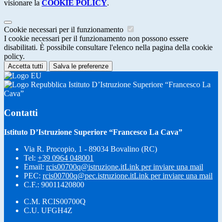
visionare la
COOKIE POLICY
.
Cookie necessari per il funzionamento
I cookie necessari per il funzionamento non possono essere
disabilitati. È possibile consultare l'elenco nella pagina della cookie
policy.
Accetta tutti
Salva le preferenze
Istituto D’Istruzione Superiore “Francesco La
Cava”
Contatti
Istituto D’Istruzione Superiore “Francesco La Cava”
Via R. Procopio, 1 - 89034 Bovalino (RC)
Tel:
+39 0964 048001
Email:
rcis00700q@istruzione.it
Link per inviare una mail
PEC:
rcis00700q@pec.istruzione.it
Link per inviare una mail
C.F.: 90011420800
C.M. RCIS00700Q
C.U. UFGH4Z