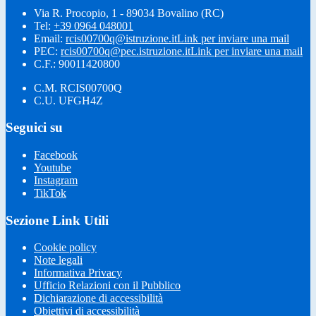
Via R. Procopio, 1 - 89034 Bovalino (RC)
Tel:
+39 0964 048001
Email:
rcis00700q@istruzione.it
Link per inviare una mail
PEC:
rcis00700q@pec.istruzione.it
Link per inviare una mail
C.F.: 90011420800
C.M. RCIS00700Q
C.U. UFGH4Z
Seguici su
Facebook
Youtube
Instagram
TikTok
Sezione Link Utili
Cookie policy
Note legali
Informativa Privacy
Ufficio Relazioni con il Pubblico
Dichiarazione di accessibilità
Obiettivi di accessibilità