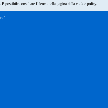
 È possibile consultare l'elenco nella pagina della cookie policy.
ava”