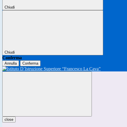
Chiudi
Chiudi
Conferma
Annulla
Conferma
close