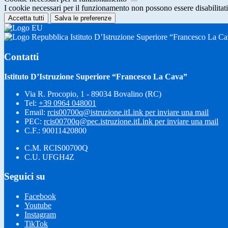
I cookie necessari per il funzionamento non possono essere disabilitati.
Accetta tutti
Salva le preferenze
Istituto D’Istruzione Superiore “Francesco La C
Contatti
Istituto D’Istruzione Superiore “Francesco La Cava”
Via R. Procopio, 1 - 89034 Bovalino (RC)
Tel:
+39 0964 048001
Email:
rcis00700q@istruzione.it
Link per inviare una mail
PEC:
rcis00700q@pec.istruzione.it
Link per inviare una mail
C.F.: 90011420800
C.M. RCIS00700Q
C.U. UFGH4Z
Seguici su
Facebook
Youtube
Instagram
TikTok