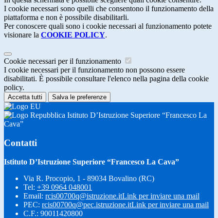
I cookie necessari sono quelli che consentono il funzionamento della
piattaforma e non è possibile disabilitarli.
Per conoscere quali sono i cookie necessari al funzionamento potete
visionare la
COOKIE POLICY
.
Cookie necessari per il funzionamento
I cookie necessari per il funzionamento non possono essere
disabilitati. È possibile consultare l'elenco nella pagina della cookie
policy.
Accetta tutti
Salva le preferenze
Istituto D’Istruzione Superiore “Francesco La
Cava”
Contatti
Istituto D’Istruzione Superiore “Francesco La Cava”
Via R. Procopio, 1 - 89034 Bovalino (RC)
Tel:
+39 0964 048001
Email:
rcis00700q@istruzione.it
Link per inviare una mail
PEC:
rcis00700q@pec.istruzione.it
Link per inviare una mail
C.F.: 90011420800