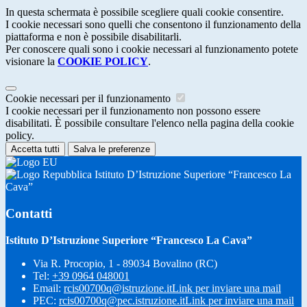
In questa schermata è possibile scegliere quali cookie consentire.
I cookie necessari sono quelli che consentono il funzionamento della
piattaforma e non è possibile disabilitarli.
Per conoscere quali sono i cookie necessari al funzionamento potete
visionare la
COOKIE POLICY
.
Cookie necessari per il funzionamento
I cookie necessari per il funzionamento non possono essere
disabilitati. È possibile consultare l'elenco nella pagina della cookie
policy.
Accetta tutti
Salva le preferenze
Istituto D’Istruzione Superiore “Francesco La
Cava”
Contatti
Istituto D’Istruzione Superiore “Francesco La Cava”
Via R. Procopio, 1 - 89034 Bovalino (RC)
Tel:
+39 0964 048001
Email:
rcis00700q@istruzione.it
Link per inviare una mail
PEC:
rcis00700q@pec.istruzione.it
Link per inviare una mail