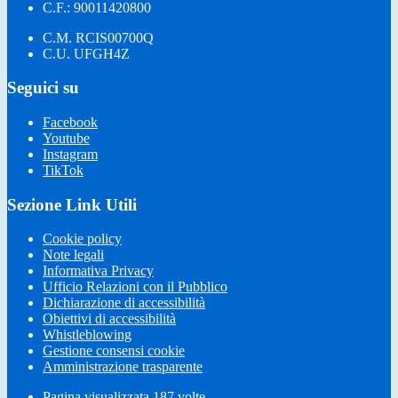
C.F.: 90011420800
C.M. RCIS00700Q
C.U. UFGH4Z
Seguici su
Facebook
Youtube
Instagram
TikTok
Sezione Link Utili
Cookie policy
Note legali
Informativa Privacy
Ufficio Relazioni con il Pubblico
Dichiarazione di accessibilità
Obiettivi di accessibilità
Whistleblowing
Gestione consensi cookie
Amministrazione trasparente
Pagina visualizzata
187
volte