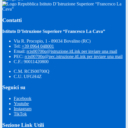
Istituto D’Istruzione Superiore “Francesco La
Cava”
Contatti
Istituto D’Istruzione Superiore “Francesco La Cava”
Via R. Procopio, 1 - 89034 Bovalino (RC)
Tel:
+39 0964 048001
Email:
rcis00700q@istruzione.it
Link per inviare una mail
PEC:
rcis00700q@pec.istruzione.it
Link per inviare una mail
C.F.: 90011420800
C.M. RCIS00700Q
C.U. UFGH4Z
Seguici su
Facebook
Youtube
Instagram
TikTok
Sezione Link Utili