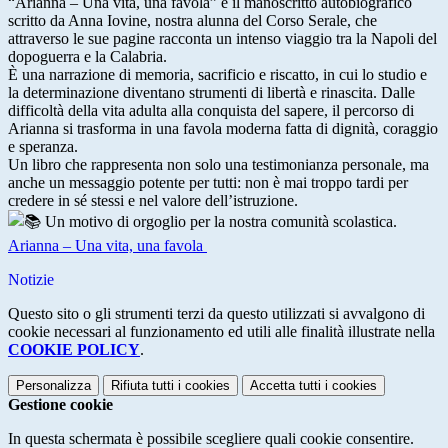
“Arianna – Una vita, una favola” è il manoscritto autobiografico
scritto da Anna Iovine, nostra alunna del Corso Serale, che
attraverso le sue pagine racconta un intenso viaggio tra la Napoli del
dopoguerra e la Calabria.
È una narrazione di memoria, sacrificio e riscatto, in cui lo studio e
la determinazione diventano strumenti di libertà e rinascita. Dalle
difficoltà della vita adulta alla conquista del sapere, il percorso di
Arianna si trasforma in una favola moderna fatta di dignità, coraggio
e speranza.
Un libro che rappresenta non solo una testimonianza personale, ma
anche un messaggio potente per tutti: non è mai troppo tardi per
credere in sé stessi e nel valore dell’istruzione.
Un motivo di orgoglio per la nostra comunità scolastica.
Arianna – Una vita, una favola
Notizie
Questo sito o gli strumenti terzi da questo utilizzati si avvalgono di
cookie necessari al funzionamento ed utili alle finalità illustrate nella
COOKIE POLICY
.
Personalizza
Rifiuta tutti
i cookies
Accetta tutti
i cookies
Gestione cookie
In questa schermata è possibile scegliere quali cookie consentire.