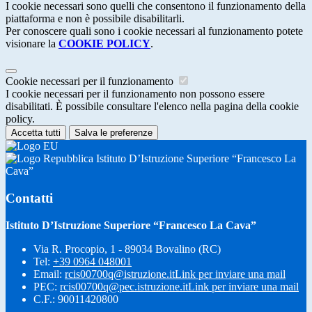
I cookie necessari sono quelli che consentono il funzionamento della
piattaforma e non è possibile disabilitarli.
Per conoscere quali sono i cookie necessari al funzionamento potete
visionare la
COOKIE POLICY
.
Cookie necessari per il funzionamento
I cookie necessari per il funzionamento non possono essere
disabilitati. È possibile consultare l'elenco nella pagina della cookie
policy.
Accetta tutti
Salva le preferenze
Istituto D’Istruzione Superiore “Francesco La
Cava”
Contatti
Istituto D’Istruzione Superiore “Francesco La Cava”
Via R. Procopio, 1 - 89034 Bovalino (RC)
Tel:
+39 0964 048001
Email:
rcis00700q@istruzione.it
Link per inviare una mail
PEC:
rcis00700q@pec.istruzione.it
Link per inviare una mail
C.F.: 90011420800