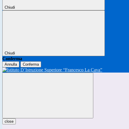
Chiudi
Chiudi
Conferma
Annulla
Conferma
close