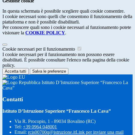
Gestione cookie
In questa schermata è possibile scegliere quali cookie consentire.
I cookie necessari sono quelli che consentono il funzionamento della
piattaforma e non è possibile disabilitarli.
Per conoscere quali sono i cookie necessari al funzionamento potete
visionare la
COOKIE POLICY
.
Cookie necessari per il funzionamento
I cookie necessari per il funzionamento non possono essere
disabilitati. È possibile consultare l'elenco nella pagina della cookie
policy.
Accetta tutti
Salva le preferenze
Istituto D’Istruzione Superiore “Francesco La
Cava”
Contatti
Istituto D’Istruzione Superiore “Francesco La Cava”
Via R. Procopio, 1 - 89034 Bovalino (RC)
Tel:
+39 0964 048001
Email:
rcis00700q@istruzione.it
Link per inviare una mail