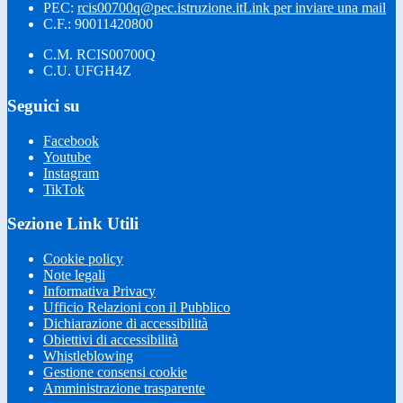
PEC:
rcis00700q@pec.istruzione.it
Link per inviare una mail
C.F.: 90011420800
C.M. RCIS00700Q
C.U. UFGH4Z
Seguici su
Facebook
Youtube
Instagram
TikTok
Sezione Link Utili
Cookie policy
Note legali
Informativa Privacy
Ufficio Relazioni con il Pubblico
Dichiarazione di accessibilità
Obiettivi di accessibilità
Whistleblowing
Gestione consensi cookie
Amministrazione trasparente