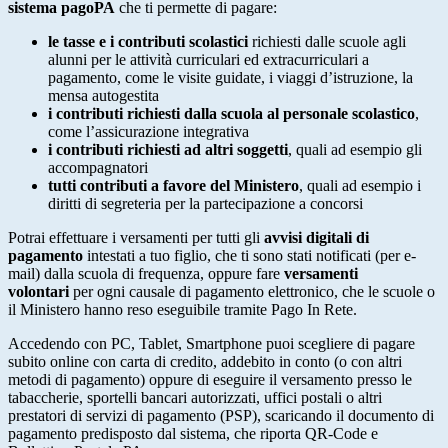
sistema pagoPA
che ti permette di pagare:
le tasse e i contributi scolastici
richiesti dalle scuole agli
alunni per le attività curriculari ed extracurriculari a
pagamento, come le visite guidate, i viaggi d’istruzione, la
mensa autogestita
i contributi richiesti dalla scuola al personale scolastico
,
come l’assicurazione integrativa
i contributi richiesti ad altri soggetti
, quali ad esempio gli
accompagnatori
tutti contributi a favore del Ministero
, quali ad esempio i
diritti di segreteria per la partecipazione a concorsi
Potrai effettuare i versamenti per tutti gli
avvisi digitali di
pagamento
intestati a tuo figlio, che ti sono stati notificati (per e-
mail) dalla scuola di frequenza, oppure fare
versamenti
volontari
per ogni causale di pagamento elettronico, che le scuole o
il Ministero hanno reso eseguibile tramite Pago In Rete.
Accedendo con PC, Tablet, Smartphone puoi scegliere di pagare
subito online con carta di credito, addebito in conto (o con altri
metodi di pagamento) oppure di eseguire il versamento presso le
tabaccherie, sportelli bancari autorizzati, uffici postali o altri
prestatori di servizi di pagamento (PSP), scaricando il documento di
pagamento predisposto dal sistema, che riporta QR-Code e